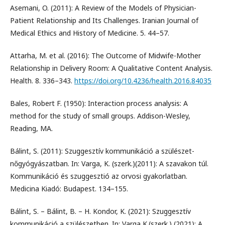
Asemani, O. (2011): A Review of the Models of Physician-
Patient Relationship and Its Challenges. Iranian Journal of
Medical Ethics and History of Medicine. 5. 44–57.
Attarha, M. et al. (2016): The Outcome of Midwife-Mother
Relationship in Delivery Room: A Qualitative Content Analysis.
Health. 8. 336–343.
https://doi.org/10.4236/health.2016.84035
Bales, Robert F. (1950): Interaction process analysis: A
method for the study of small groups. Addison-Wesley,
Reading, MA.
Bálint, S. (2011): Szuggesztív kommunikáció a szülészet-
nőgyógyászatban. In: Varga, K. (szerk.)(2011): A szavakon túl.
Kommunikáció és szuggesztió az orvosi gyakorlatban.
Medicina Kiadó: Budapest. 134–155.
Bálint, S. – Bálint, B. – H. Kondor, K. (2021): Szuggesztív
kommunikáció a szülészetben. In: Varga K.(szerk.) (2021): A