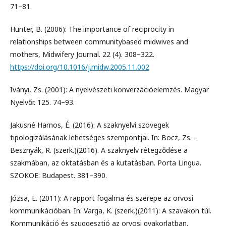
71–81.
Hunter, B. (2006): The importance of reciprocity in
relationships between communitybased midwives and
mothers, Midwifery Journal. 22 (4). 308–322.
https://doi.org/10.1016/j.midw.2005.11.002
Iványi, Zs. (2001): A nyelvészeti konverzációelemzés. Magyar
Nyelvőr. 125. 74–93.
Jakusné Harnos, É. (2016): A szaknyelvi szövegek
tipologizálásának lehetséges szempontjai. In: Bocz, Zs. –
Besznyák, R. (szerk.)(2016). A szaknyelv rétegződése a
szakmában, az oktatásban és a kutatásban. Porta Lingua.
SZOKOE: Budapest. 381–390.
Józsa, E. (2011): A rapport fogalma és szerepe az orvosi
kommunikációban. In: Varga, K. (szerk.)(2011): A szavakon túl.
Kommunikáció és szuggesztió az orvosi gyakorlatban.