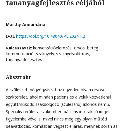
tananyagfejlesztés céljából
Marthy Annamária
https://doi.org/10.48040/PL.2024.1.2
DOI:
konverzációelemzés, orvos–beteg
Kulcsszavak:
kommunikáció, szaknyelv, szaknyelvoktatás,
tananyagfejlesztés
Absztrakt
A szülészet–nőgyógyászat az egyetlen olyan orvosi
szakterület, ahol minden páciens és a velük közvetlenül
együttműködő szakdolgozó (szülésznő) azonos nemű.
Speciális terület a szakember–páciens interakció idejét
figyelembe véve is, mivel nincs még egy olyan műtéti
beavatkozás, kórházban végzett eljárás, melynek során az