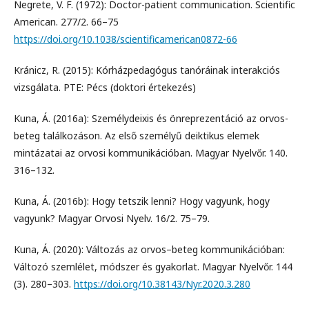
Negrete, V. F. (1972): Doctor-patient communication. Scientific
American. 277/2. 66–75
https://doi.org/10.1038/scientificamerican0872-66
Kránicz, R. (2015): Kórházpedagógus tanóráinak interakciós
vizsgálata. PTE: Pécs (doktori értekezés)
Kuna, Á. (2016a): Személydeixis és önreprezentáció az orvos-
beteg találkozáson. Az első személyű deiktikus elemek
mintázatai az orvosi kommunikációban. Magyar Nyelvőr. 140.
316–132.
Kuna, Á. (2016b): Hogy tetszik lenni? Hogy vagyunk, hogy
vagyunk? Magyar Orvosi Nyelv. 16/2. 75–79.
Kuna, Á. (2020): Változás az orvos–beteg kommunikációban:
Változó szemlélet, módszer és gyakorlat. Magyar Nyelvőr. 144
(3). 280–303.
https://doi.org/10.38143/Nyr.2020.3.280