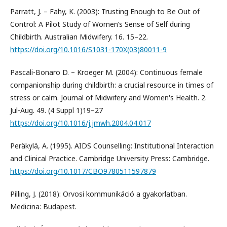
Parratt, J. – Fahy, K. (2003): Trusting Enough to Be Out of
Control: A Pilot Study of Women’s Sense of Self during
Childbirth. Australian Midwifery. 16. 15–22.
https://doi.org/10.1016/S1031-170X(03)80011-9
Pascali-Bonaro D. – Kroeger M. (2004): Continuous female
companionship during childbirth: a crucial resource in times of
stress or calm. Journal of Midwifery and Women's Health. 2.
Jul-Aug. 49. (4 Suppl 1)19–27
https://doi.org/10.1016/j.jmwh.2004.04.017
Peräkylä, A. (1995). AIDS Counselling: Institutional Interaction
and Clinical Practice. Cambridge University Press: Cambridge.
https://doi.org/10.1017/CBO9780511597879
Pilling, J. (2018): Orvosi kommunikáció a gyakorlatban.
Medicina: Budapest.