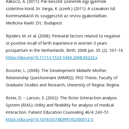
Rákóczi, Á. (2011): Pár-beszéd: üzenetek egy gyermek
születése körül. In: Varga, K. (szerk.) (2011): A szavakon túl.
Kommunikáció és szuggesztió az orvosi gyakorlatban.
Medicina Kiadó Zrt.: Budapest
Rijnders M. et al. (2008): Perinatal factors related to negative
or positive recall of birth experience in women 3 years
postpartum in the Netherlands. Birth. 2008 Jun. 35. (2). 107–16
https://doi.org/10.1111/j.1523-536X.2008.00223.x
Rossiter, L. (2008): The Development Midwife-Mother
Relationship Questionnaire (MMRQ). PhD Thesis. Faculty of
Graduate Studies and Research, University of Regina: Regina.
Roter, D. – Larson, S. (2002): The Roter Interaction analysis
System (RIAS): Utility and flexibility for analysis of medical
interaction. Patient Education Counseling 46/4: 243–51.
https://doi.org/10.1016/S07383991(02)00012-5