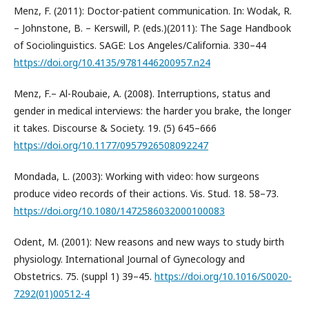
Menz, F. (2011): Doctor-patient communication. In: Wodak, R.
– Johnstone, B. – Kerswill, P. (eds.)(2011): The Sage Handbook
of Sociolinguistics. SAGE: Los Angeles/California. 330–44
https://doi.org/10.4135/9781446200957.n24
Menz, F.– Al-Roubaie, A. (2008). Interruptions, status and
gender in medical interviews: the harder you brake, the longer
it takes. Discourse & Society. 19. (5) 645–666
https://doi.org/10.1177/0957926508092247
Mondada, L. (2003): Working with video: how surgeons
produce video records of their actions. Vis. Stud. 18. 58–73.
https://doi.org/10.1080/1472586032000100083
Odent, M. (2001): New reasons and new ways to study birth
physiology. International Journal of Gynecology and
Obstetrics. 75. (suppl 1) 39–45.
https://doi.org/10.1016/S0020-
7292(01)00512-4