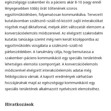
egészségügyi szakember és a páciens akár 8-10 (vagy ennél
lényegesebben több) órát töltenének szoros
együttműködésben, folyamatosan kommunikálva. Tervezett
kutatásomban szülésznő–szülő nő között zajló interakciókat
rögzítek majd diktafonnal, melyek átírt változatát elemzem a
konverzációelemzés módszereivel. Az elvégzett szakirodalmi
kutatás tanúsága szerint még nem került középpontba az
együttműködés vizsgálata a szülésznő–szülő nő
párbeszédekben. A tanulmány célja, hogy bemutassa a
szakember–páciens kommunikáció egy speciális területének
lehetséges elemzési szempontjait. A konverzációelemzés
módszerével elvégzett interakcióelemzés adatai még
feldolgozásra várnak. A kapott eredmények várhatóan
hozzájárulnak majd az egészségügyi kommunikáció egy
speciális területének alkalmazott nyelvészeti elemzéséhez.
Hivatkozások