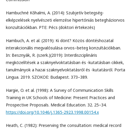
Hambuchné Kőhalmi, A. (2014): Szubjetív betegség-
elképzelések nyelvészeti elemzése hipertóniás betegháziorvos
konzultációkban. PTE: Pécs (doktori értekezés)
Hambuch, A. et al. (2019): Ki dönt? Közös döntéshozatal
interakcionális megvalósulása orvos–beteg konzultációkban.
In: Besznyák, R. (szerk.)(2019): Interdiszciplináris
megközelítések a szaknyelvoktatásban és -kutatásban cikkek,
tanulmányok a hazai szaknyelvoktatásról és -kutatásról. Porta
Lingua. 2019. SZOKOE: Budapest. 373–389.
Hargie, O. et al. (1998): A Survey of Communication Skills
Training in UK Schools of Medicine: Present Practices and
Prospective Proposals. Medical Education. 32. 25–34.
https://doi.org/10.1046/j.1365-2923.1998.00154.x
Heath, C. (1982): Preserving the consultation: medical record