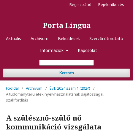
Regisztráció
Bejelentkezés
Porta Lingua
Aktuális
Archívum
Beküldések
Szerzői útmutató
Információk
Kapcsolat
Keresés
Főoldal
/
Archívum
/
Évf. 2024 szám 1 (2024)
/
A tudományterületek nyelvhasználatának sajátosságai,
szakfordítás
A szülésznő-szülő nő
kommunikáció vizsgálata