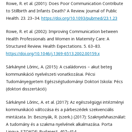
Rowe, R. et al. (2001): Does Poor Communication Contribute
to Stillbirth and Infants Death? A Review. Journal of Public
Health. 23. 23–34.
https://doi.org/10.1093/pubmed/23.1.23
Rowe, R. et al. (2002): Improving Communication between
Health Professionals and Women in Maternity Care: A
Structured Review. Health Expectations. 5. 63–83.
https://doi.org/10.1046/j.1369-6513.2002.00159.x
Sárkányné Lőrinc, A. (2015): A családorvos – akut beteg
kommunikáció nyelvészeti vonatkozásai. Pécsi
Tudományegyetem Egészségtudományi Doktori Iskola: Pécs
(doktori disszertáció)
Sárkányné Lőrinc, A. et al. (2017): Az egészségügyi intézményi
kommunikáció változása és a párbeszédek szekvenciális
mintázata. In: Besznyák, R. (szerk.) (2017): Szaknyelvhasználat:
A tudomány és a szakma nyelvének alkalmazása. Porta
Lingua. SZOKOE: Budapest. 407–414.