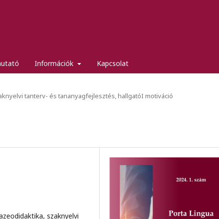
mutató
Információk
Kapcsolat
knyelvi tanterv- és tananyagfejlesztés, hallgatóI motiváció
azeodidaktika, szaknyelvi