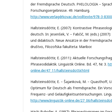
der Fremdsprache Deutsch. PHILOLOGIA – Sprach
Forschungsergebnisse. 49. Hamburg.
http://www.verlagdrkovac.de/volltexte/978-3-830
Hallsteinsdóttir, E. (2007): Kontrastive Phraseolo
deutsch. In: Jesenšek, V. – Fabčič, M. (eds.) (2007)
und didaktisch. Neue Ansätze in der Fremdsprache
društvo, Filozofska fakulteta: Maribor.
Hallsteinsdóttir, E. (2011): Aktuelle Forschungsfr
Phraseodidaktik. Linguistik Online. Bd. 47, Nr. 3.
ht
online.de/47_11/hallsteinsdottir.html
Hallsteinsdóttir, E. – Šajanková, M. – Quasthoff, 
Optimum für Deutsch als Fremdsprache. Ein Vorsc
Frequenz- und Geläufigkeitsuntersuchungen. Linguis
http://www.linguistik-online.de/27_06/hallsteinsdot
Häcki Buhofer, A. (1997): Phraseologismen im Spr