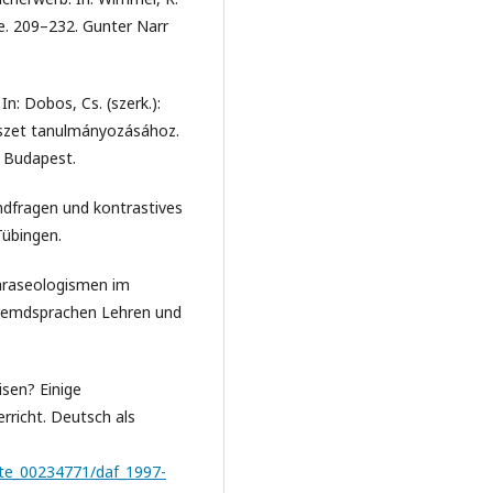
ie. 209–232. Gunter Narr
 In: Dobos, Cs. (szerk.):
szet tanulmányozásához.
: Budapest.
undfragen und kontrastives
Tübingen.
Phraseologismen im
Fremdsprachen Lehren und
isen? Einige
rricht. Deutsch als
ivate_00234771/daf_1997-