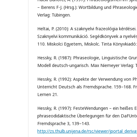
– Berens F-J. (Hrsg.): Wortbildung und Phraseolog
Verlag: Tübingen.
Heltai, P. (2010): A szaknyelvi frazeológia kérdései.
Szaknyelvi kommunikáció. Segédkönyvek a nyelvé
110. Miskolci Egyetem, Miskolc. Tinta Könyvkiadó
Hessky, R. (1987): Phraseologie, Linguistische Gr
Modell deutsch-ungarisch. Max Niemeyer Verlag: 
Hessky, R. (1992): Aspekte der Verwendung von 
Unterricht Deutsch als Fremdsprache. 159–168. 
Lernen 21.
Hessky, R. (1997): FesteWendungen – ein heißes E
phraseodidaktische Überlegungen für den DaFUnte
Fremdsprache 3, 139–143.
http://zs.thulb.unijena.de/rsc/viewer/jportal_der