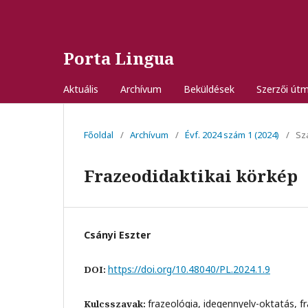
Porta Lingua
Aktuális
Archívum
Beküldések
Szerzői út
Főoldal
/
Archívum
/
Évf. 2024 szám 1 (2024)
/
Sza
Frazeodidaktikai körkép
Csányi Eszter
https://doi.org/10.48040/PL.2024.1.9
DOI:
frazeológia, idegennyelv-oktatás, fr
Kulcsszavak: