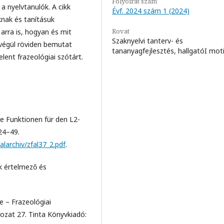
Folyóirat szám
a nyelvtanulók. A cikk
Évf. 2024 szám 1 (2024)
nak és tanításuk
Rovat
arra is, hogyan és mit
Szaknyelvi tanterv- és
 végül röviden bemutat
tananyagfejlesztés, hallgatóI mot
ent frazeológiai szótárt.
e Funktionen für den L2-
 24–49.
alarchiv/zfal37_2.pdf
.
k értelmező és
e – Frazeológiai
rozat 27. Tinta Könyvkiadó: