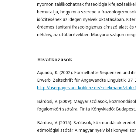
nyomon találkozhatnak frazeológia kifejezésekkel 
bemutatja, hogy mi a szerepe a frazeologizmusok
időzítésének az idegen nyelvek oktatásában. Kitér 
érdemes tanítani frazeologizmus címszó alatt és
néhány, az utóbbi években Magyarországon megjel
Hivatkozások
Aguado, K. (2002): Formelhafte Sequenzen und ihr
Erwerb. Zeitschrift für Angewandte Linguistik. 37.
http://userpages.uni-koblenz.de/~diekmann/zfal/zf
Bárdosi, V. (2009): Magyar szólások, közmondáso
fogalomköri szótára. Tinta Könyvkiadó: Budapest.
Bárdosi, V. (2015): Szólások, közmondások eredet
etimológiai szótár. A magyar nyelv kézikönyvei so