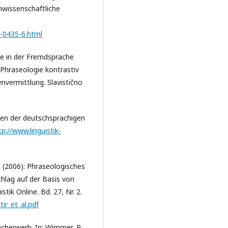
wissenschaftliche
0-0435-6.html
gie in der Fremdsprache
: Phraseologie kontrastiv
nvermittlung. Slavistično
agen der deutschsprachigen
tp://www.linguistik-
U. (2006): Phraseologisches
hlag auf der Basis von
tik Online. Bd. 27, Nr. 2.
tir_et_al.pdf
acherwerb. In: Wimmer, R.