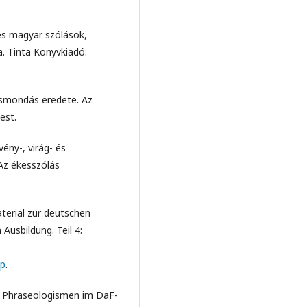
ves magyar szólások,
. Tinta Könyvkiadó:
ásmondás eredete. Az
est.
vény-, virág- és
Az ékesszólás
terial zur deutschen
Ausbildung. Teil 4:
sp
.
n Phraseologismen im DaF-