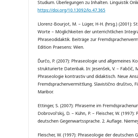
Studium. Überlegungen zu Inhalten. Linguistik Onli
https://doi.org/10.13092/lo.47.365
Llorenz-Bourjot, M. – Lüger, H-H. (hrsg.) (2001): S
Worte – Möglichkeiten der unterrichtlichen Integr
Phraseodidaktik. Beiträge zur Fremdsprachenvermi
Edition Praesens: Wien.
Ďurčo, P. (2007): Phraseologie und allgemeines K
strukturierte Datenbak. In: Jesenšek, V. – Fabčič, M
Phraseologie kontrastiv und didaktisch. Neue Ansä
Fremdsprachenvermittlung. Slavistično društvo, Fi
Maribor.
Ettinger, S. (2007): Phraseme im Fremdsprachenunte
Dobrovol'skij, D. – Kühn, P. – Fleischer, W. (1997):
deutschen Gegenwartssprache. 2. Auflage. Niemey
Fleischer, W. (1997): Phraseologie der deutschen 