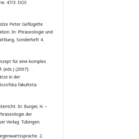
ne. 47/3. DOI:
tolze Peter. Geflügelte
ation. In: Phraseologie und
ttlung, Sonderheft 4.
onzept für eine komplex
. (eds.) (2007):
tze in der
lozofska fakulteta:
rricht. In: Burger, H. –
 Phraseologie der
er Verlag: Tübingen.
Gegenwartssprache. 2.