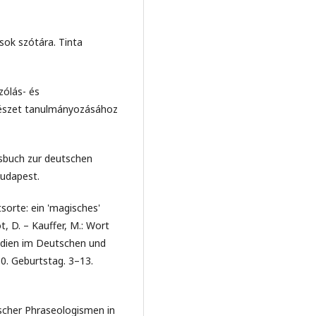
sok szótára. Tinta
zólás- és
vészet tanulmányozásához
gsbuch zur deutschen
Budapest.
sorte: ein 'magisches'
, D. – Kauffer, M.: Wort
tudien im Deutschen und
0. Geburtstag. 3–13.
ischer Phraseologismen in