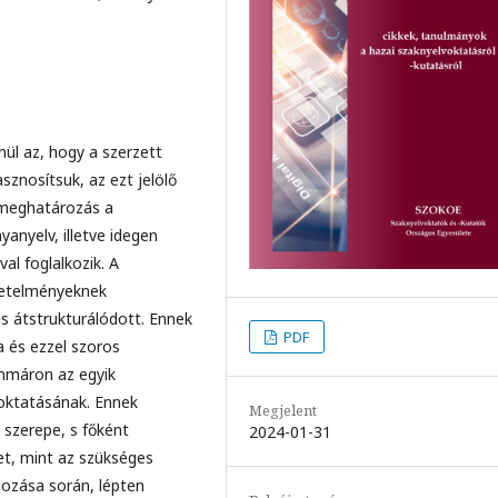
nül az, hogy a szerzett
znosítsuk, az ezt jelölő
a meghatározás a
yanyelv, illetve idegen
al foglalkozik. A
vetelményeknek
s átstrukturálódott. Ennek
PDF
 és ezzel szoros
mmáron az egyik
 oktatásának. Ennek
Megjelent
 szerepe, s főként
2024-01-31
t, mint az szükséges
gozása során, lépten