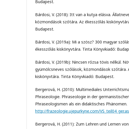
Budapest.
Bárdosi, V. (2018): Itt van a kutya elásva. Állatne
közmondások szótára. Az ékesszólás kiskönyvtára
Budapest.
Bárdosi, V. (2019a): Mi a szösz? 300 magyar szól
ékesszólás kiskönyvtára. Tinta Könyvkiadó: Budap
Bárdosi, V. (2019b): Nincsen rózsa tövis nélkül. Nö
gyümölcsneves szólások, közmondások szótára. 
kiskönyvtára. Tinta Könyvkiadó: Budapest.
Bergerová, H. (2010): Multimediales Unterrichtsma
Phraseologie. Phraseologie in der germanistischen 
Phraseologismen als ein didaktisches Phänomen.
http://frazeologie.ujepurkyne.com/VS_teil04_ger.a
Bergerová, H. (2011): Zum Lehren und Lernen vo