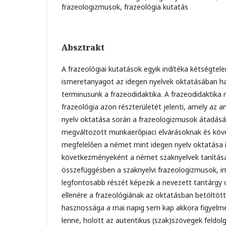
frazeologizmusok, frazeológia kutatás
Absztrakt
A frazeológiai kutatások egyik indítéka kétségtele
ismeretanyagot az idegen nyelvek oktatásában has
terminusunk a frazeodidaktika. A frazeodidaktik
frazeológia azon részterületét jelenti, amely az an
nyelv oktatása során a frazeologizmusok átadásáv
megváltozott munkaerőpiaci elvárásoknak és kö
megfelelően a német mint idegen nyelv oktatása i
következményeként a német szaknyelvek tanítása
összefüggésben a szaknyelvi frazeologizmusok, i
legfontosabb részét képezik a nevezett tantárgy
ellenére a frazeológiának az oktatásban betöltött
hasznossága a mai napig sem kap akkora figyelme
lenne, holott az autentikus (szak)szövegek feldol