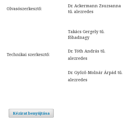
Dr. Ackermann Zsuzsanna
Olvasószerkesztő:
tű. alezredes
Takács Gergely tű.
főhadnagy
Dr. Tóth András tű.
Technikai szerkesztő:
alezredes
Dr. Győző-Molnár Árpád tű.
alezredes
Kézirat benyújtása