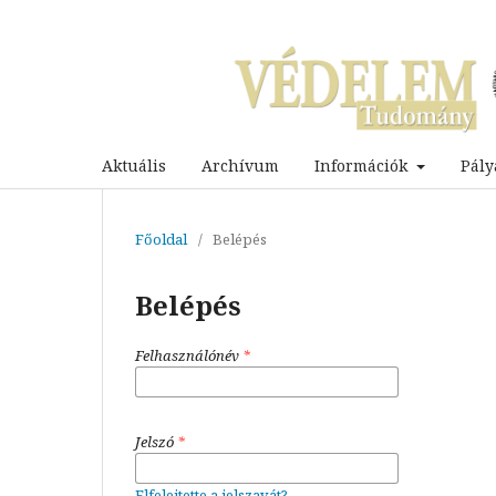
Aktuális
Archívum
Információk
Pály
Főoldal
/
Belépés
Belépés
Felhasználónév
*
Jelszó
*
Elfelejtette a jelszavát?