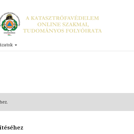
ázatok
hez.
zítéséhez