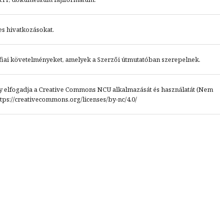
es hivatkozásokat.
ráfiai követelményeket, amelyek a Szerzői útmutatóban szerepelnek.
ogy elfogadja a Creative Commons NCU alkalmazását és használatát (Nem
tps://creativecommons.org/licenses/by-nc/4.0/