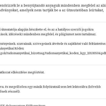
llenőrizzék le a benyújtandó anyaguk mindenben megfelel az al
adványokat, amelyek nem tartják be a az útmutatóban leírtakat,
tmutatója alapján készítette el, és az a hatályos szerzői jogokra
ások, idézések) mindenben megfelel, és plágiumot nem tartalmaz.
nyeinek, szavainak, szövegeinek átvétele és sajátként való feltüntetése
ányetikai Kódex
agok/tudomanyetikai_bizottsag/tudomanyetikai_kodex_kgy_20100504.pd
atkozat elkészítése megtörtént.
va, és megelőzően egy másik folyóiratnál sem lett lektorálva (bővebb
őnek résznél).
, RTF, dokumentum fájlformátum.