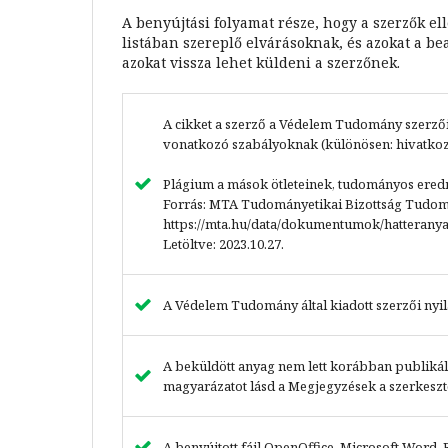
A benyújtási folyamat része, hogy a szerzők e
listában szereplő elvárásoknak, és azokat a be
azokat vissza lehet küldeni a szerzőnek.
A cikket a szerző a Védelem Tudomány szerzői ú
vonatkozó szabályoknak (különösen: hivatkoz
Plágium a mások ötleteinek, tudományos eredmé
Forrás: MTA Tudományetikai Bizottság Tudom
https://mta.hu/data/dokumentumok/hatterany
Letöltve: 2023.10.27.
A Védelem Tudomány által kiadott szerzői nyil
A beküldött anyag nem lett korábban publikál
magyarázatot lásd a Megjegyzések a szerkeszt
A benyújtott fájl OpenOffice, Microsoft Word