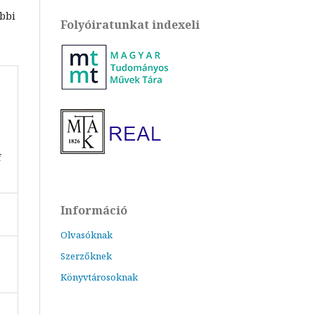
ábbi
Folyóiratunkat indexeli
.
f
Információ
Olvasóknak
Szerzőknek
Könyvtárosoknak