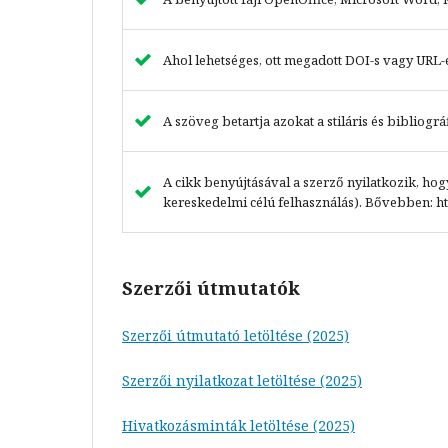
Ahol lehetséges, ott megadott DOI-s vagy URL-
A szöveg betartja azokat a stiláris és bibliog
A cikk benyújtásával a szerző nyilatkozik, h
kereskedelmi célú felhasználás). Bővebben: ht
Szerzői útmutatók
Szerzői útmutató letöltése (2025)
Szerzői nyilatkozat letöltése (2025)
Hivatkozásminták letöltése (2025)