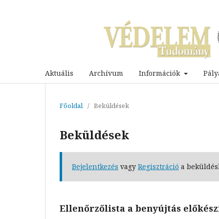
Aktuális
Archívum
Információk
Pály
Főoldal
/
Beküldések
Beküldések
Bejelentkezés
vagy
Regisztráció
a beküldés
Ellenőrzőlista a benyújtás előkés