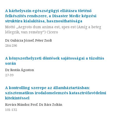
A kárhelyszín egészségügyi ellátásra történő
felkészítés rendszere, a Disaster Medic képzési
struktúra kialakítása, hasznosíthatósága
Mottó „Aegroto dum anima est, spes est (Amíg a beteg
lélegzik, van remény”) Cicero
Dr. Gubicza József, Péter Zsolt
284-296
A kényszerhelyzeti döntések sajátosságai a tűzoltás
során
Dr. Restás Ágoston
27-39
A kontrolling szerepe az államháztartásban:
szisztematikus irodalomelemzés katasztrófavédelmi
kitekintéssel
Kovács Nándor, Prof. Dr. Bács Zoltán
101-132