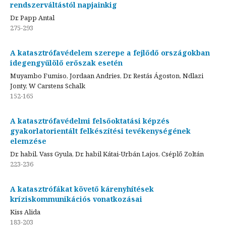
rendszerváltástól napjainkig
Dr. Papp Antal
275-293
A katasztrófavédelem szerepe a fejlődő országokban
idegengyűlölő erőszak esetén
Muyambo Fumiso, Jordaan Andries, Dr. Restás Ágoston, Ndlazi
Jonty, W Carstens Schalk
152-165
A katasztrófavédelmi felsőoktatási képzés
gyakorlatorientált felkészítési tevékenységének
elemzése
Dr. habil. Vass Gyula, Dr. habil Kátai-Urbán Lajos, Cséplő Zoltán
223-236
A katasztrófákat követő kárenyhítések
kríziskommunikációs vonatkozásai
Kiss Alida
183-203