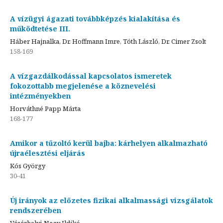
A vízügyi ágazati továbbképzés kialakítása és
működtetése III.
Háber Hajnalka, Dr. Hoffmann Imre, Tóth László, Dr. Cimer Zsolt
158-169
A vízgazdálkodással kapcsolatos ismeretek
fokozottabb megjelenése a köznevelési
intézményekben
Horváthné Papp Márta
168-177
Amikor a tűzoltó kerül bajba: kárhelyen alkalmazható
újraélesztési eljárás
Kós György
30-41
Új irányok az előzetes fizikai alkalmassági vizsgálatok
rendszerében