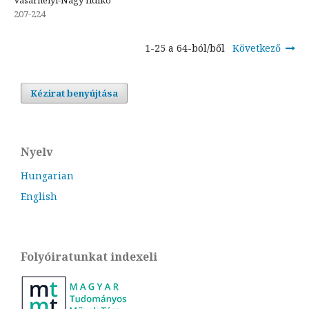
Vásárhelyi-Nagy Ildikó
207-224
1-25 a 64-ból/ből
Következő
Kézirat benyújtása
Nyelv
Hungarian
English
Folyóiratunkat indexeli