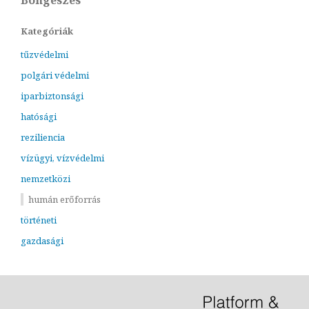
Böngészés
Kategóriák
tűzvédelmi
polgári védelmi
iparbiztonsági
hatósági
reziliencia
vízügyi, vízvédelmi
nemzetközi
humán erőforrás
történeti
gazdasági