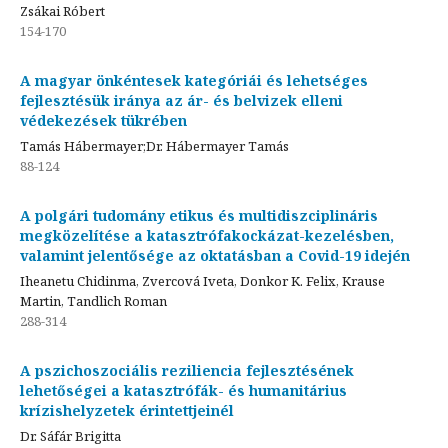
Zsákai Róbert
154-170
A magyar önkéntesek kategóriái és lehetséges
fejlesztésük iránya az ár- és belvizek elleni
védekezések tükrében
Tamás Hábermayer;Dr. Hábermayer Tamás
88-124
A polgári tudomány etikus és multidiszciplináris
megközelítése a katasztrófakockázat-kezelésben,
valamint jelentősége az oktatásban a Covid-19 idején
Iheanetu Chidinma, Zvercová Iveta, Donkor K. Felix, Krause
Martin, Tandlich Roman
288-314
A pszichoszociális reziliencia fejlesztésének
lehetőségei a katasztrófák- és humanitárius
krízishelyzetek érintettjeinél
Dr. Sáfár Brigitta