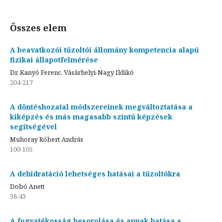
Összes elem
A beavatkozói tűzoltói állomány kompetencia alapú
fizikai állapotfelmérése
Dr. Kanyó Ferenc, Vásárhelyi-Nagy Ildikó
204-217
A döntéshozatal módszereinek megváltoztatása a
kiképzés és más magasabb szintű képzések
segítségével
Muhoray Róbert András
100-105
A dehidratáció lehetséges hatásai a tűzoltókra
Dobó Anett
38-43
A fogyatékosság besorolása és annak hatása a