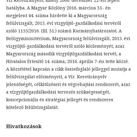
Víz Keretirányelv, amely 2000. december 22-én lépett
hatályba. A Magyar Közlöny 2016. március 31- én
megjelent 44. száma hirdette ki a Magyarország
felülvizsgált, 2015. évi vízgyűjtő-gazdálkodási tervéről
szóló 1155/2016. (III. 31.) számú Kormányhatározatot. A
Belügyminisztérium, Magyarország felülvizsgált, 2015. évi
vízgyűjtő-gazdálkodási tervéről szóló közleményét, azaz
Magyarország második vízgyűjtőgazdálkodási tervét, a
Hivatalos Értesítő 14. száma, 2016. április 7-én tette közzé.
A közzététel kapcsán a cikk összefoglaló jelleggel mutatja a
felülvizsgálat előzményeit, a Víz Keretirányelv
jelentőségét, célkitűzéseit és végrehajtási rendszerét, azaz
a vízgyűjtőgazdálkodási tervezés szükségességét,
koncepcionális és stratégiai jellegét és rendszeres
kötelező felülvizsgálatát.
Hivatkozások