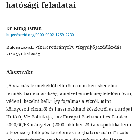
hatósági feladatai
Dr. Kling István
https://orcid.org/0000-0002-1759-2730
Víz Keretirányelv, vízgyűjtőgazdálkodás,
Kulcsszavak:
vízügyi hatóság
Absztrakt
„A víz más termékektől eltérően nem kereskedelmi
termék, hanem örökség, amelyet ennek megfelelően óvni,
védeni, kezelni kell.” Így fogalmaz a vízről, mint
környezeti elemről és hasznosítható készletről az Európai
Unió új Víz Politikája, „Az Európai Parlament és Tanács
2000/60/EK irányelve (2000. október 23.) a vízpolitika terén
a közösségi fellépés kereteinek meghatározásáról” szóló