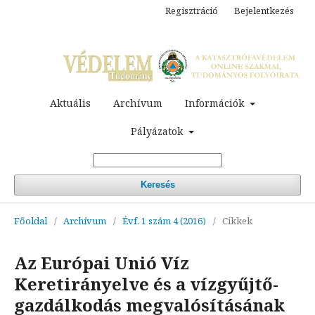
Regisztráció
Bejelentkezés
Aktuális
Archívum
Információk
Pályázatok
Keresés
Főoldal
/
Archívum
/
Évf. 1 szám 4 (2016)
/
Cikkek
Az Európai Unió Víz
Keretirányelve és a vízgyűjtő-
gazdálkodás megvalósításának