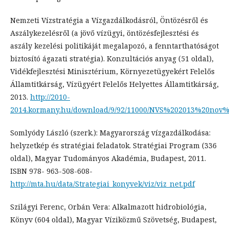
Nemzeti Vízstratégia a Vízgazdálkodásról, Öntözésről és
Aszálykezelésről (a jövő vízügyi, öntözésfejlesztési és
aszály kezelési politikáját megalapozó, a fenntarthatóságot
biztosító ágazati stratégia). Konzultációs anyag (51 oldal),
Vidékfejlesztési Minisztérium, Környezetügyekért Felelős
Államtitkárság, Vízügyért Felelős Helyettes Államtitkárság,
2013.
http://2010-
2014.kormany.hu/download/9/92/11000/NVS%202013%20nov%
Somlyódy László (szerk.): Magyarország vízgazdálkodása:
helyzetkép és stratégiai feladatok. Stratégiai Program (336
oldal), Magyar Tudományos Akadémia, Budapest, 2011.
ISBN 978- 963-508-608-
http://mta.hu/data/Strategiai_konyvek/viz/viz_net.pdf
Szilágyi Ferenc, Orbán Vera: Alkalmazott hidrobiológia,
Könyv (604 oldal), Magyar Víziközmű Szövetség, Budapest,