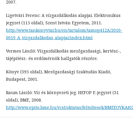
2007.
Ligetvári Ferenc: A vízgazdálkodás alapjai. Elektronikus
jegyzet (115 oldal), Szent István Egyetem, 2011.
http://www.tankonyvtar.hu/en/tartalom/tamop412A/2010-
0019_A_vizgazdalkodas_alapjai/index.html
Vermes László: Vízgazdálkodás mezőgazdasági, kertész-,
tájépítész- és erdőmérnök hallgatók részére.
Könyv (395 oldal), Mezőgazdasági Szaktudás Kiadó,
Budapest, 2001.
Raum László: Víz és környezeti jog. HEFOP E-jegyzet (31
oldal), BME, 2008.
http://www.epito.bme.hu/vcst/oktatas/feltoltesek/BMEEOVKAI02