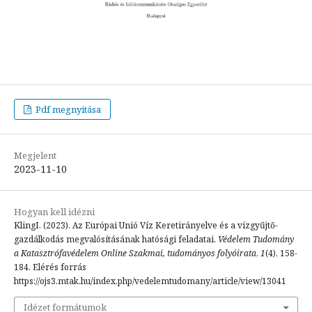
Pdf megnyitása
Megjelent
2023-11-10
Hogyan kell idézni
KlingI. (2023). Az Európai Unió Víz Keretirányelve és a vízgyűjtő-
gazdálkodás megvalósításának hatósági feladatai.
Védelem Tudomány
a Katasztrófavédelem Online Szakmai, tudományos folyóirata
,
1
(4), 158-
184. Elérés forrás
https://ojs3.mtak.hu/index.php/vedelemtudomany/article/view/13041
Idézet formátumok