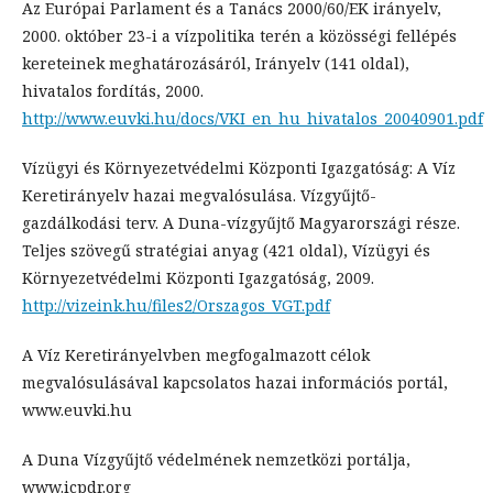
Az Európai Parlament és a Tanács 2000/60/EK irányelv,
2000. október 23-i a vízpolitika terén a közösségi fellépés
kereteinek meghatározásáról, Irányelv (141 oldal),
hivatalos fordítás, 2000.
http://www.euvki.hu/docs/VKI_en_hu_hivatalos_20040901.pdf
Vízügyi és Környezetvédelmi Központi Igazgatóság: A Víz
Keretirányelv hazai megvalósulása. Vízgyűjtő-
gazdálkodási terv. A Duna-vízgyűjtő Magyarországi része.
Teljes szövegű stratégiai anyag (421 oldal), Vízügyi és
Környezetvédelmi Központi Igazgatóság, 2009.
http://vizeink.hu/files2/Orszagos_VGT.pdf
A Víz Keretirányelvben megfogalmazott célok
megvalósulásával kapcsolatos hazai információs portál,
www.euvki.hu
A Duna Vízgyűjtő védelmének nemzetközi portálja,
www.icpdr.org