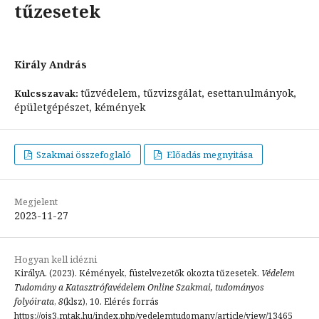
tűzesetek
Király András
tűzvédelem, tűzvizsgálat, esettanulmányok,
Kulcsszavak:
épületgépészet, kémények
Szakmai összefoglaló
Előadás megnyitása
Megjelent
2023-11-27
Hogyan kell idézni
KirályA. (2023). Kémények, füstelvezetők okozta tűzesetek.
Védelem
Tudomány a Katasztrófavédelem Online Szakmai, tudományos
folyóirata
,
8
(klsz), 10. Elérés forrás
https://ojs3.mtak.hu/index.php/vedelemtudomany/article/view/13465