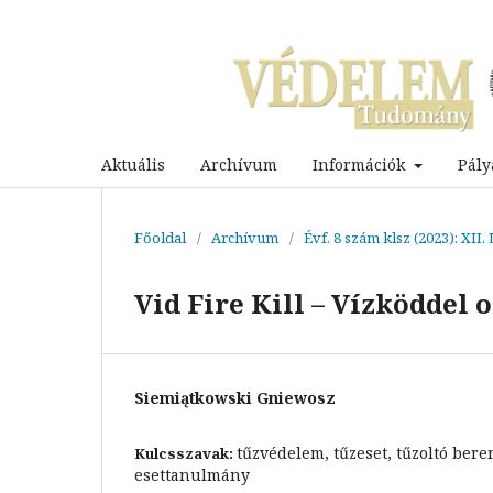
Aktuális
Archívum
Információk
Pály
Főoldal
/
Archívum
/
Évf. 8 szám klsz (2023): XI
Vid Fire Kill – Vízköddel
Siemiątkowski Gniewosz
tűzvédelem, tűzeset, tűzoltó bere
Kulcsszavak:
esettanulmány