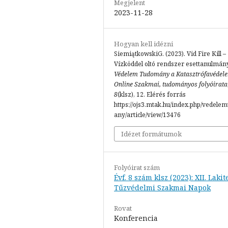
Megjelent
2023-11-28
Hogyan kell idézni
SiemiątkowskiG. (2023). Vid Fire Kill –
Vízköddel oltó rendszer esettanulmány
Védelem Tudomány a Katasztrófavédel
Online Szakmai, tudományos folyóirata
8
(klsz), 12. Elérés forrás
https://ojs3.mtak.hu/index.php/vedele
any/article/view/13476
Idézet formátumok
Folyóirat szám
Évf. 8 szám klsz (2023): XII. Lakit
Tűzvédelmi Szakmai Napok
Rovat
Konferencia