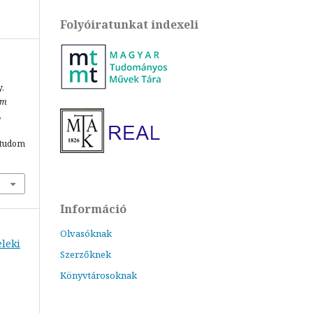
Folyóiratunkat indexeli
.
em
,
mtudom
Információ
Olvasóknak
eleki
Szerzőknek
Könyvtárosoknak