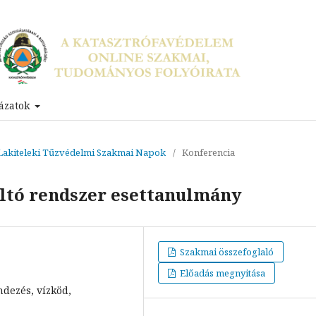
ázatok
I. Lakiteleki Tűzvédelmi Szakmai Napok
/
Konferencia
 oltó rendszer esettanulmány
Szakmai összefoglaló
Előadás megnyitása
ndezés, vízköd,