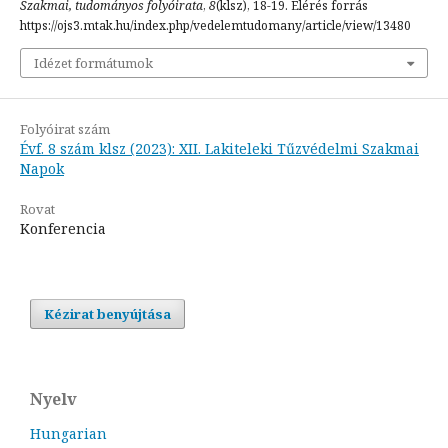
Szakmai, tudományos folyóirata
,
8
(klsz), 18-19. Elérés forrás
https://ojs3.mtak.hu/index.php/vedelemtudomany/article/view/13480
Idézet formátumok
Folyóirat szám
Évf. 8 szám klsz (2023): XII. Lakiteleki Tűzvédelmi Szakmai
Napok
Rovat
Konferencia
Kézirat benyújtása
Nyelv
Hungarian