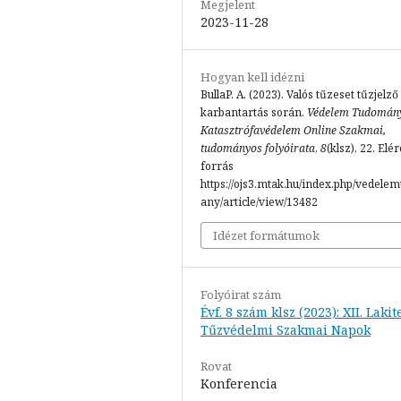
Megjelent
2023-11-28
Hogyan kell idézni
BullaP. A. (2023). Valós tűzeset tűzjelző
karbantartás során.
Védelem Tudomán
Katasztrófavédelem Online Szakmai,
tudományos folyóirata
,
8
(klsz), 22. Elé
forrás
https://ojs3.mtak.hu/index.php/vedele
any/article/view/13482
Idézet formátumok
Folyóirat szám
Évf. 8 szám klsz (2023): XII. Lakit
Tűzvédelmi Szakmai Napok
Rovat
Konferencia