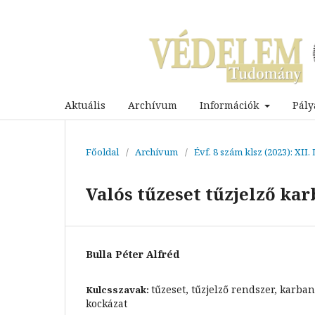
Aktuális
Archívum
Információk
Pály
Főoldal
/
Archívum
/
Évf. 8 szám klsz (2023): XI
Valós tűzeset tűzjelző ka
Bulla Péter Alfréd
tűzeset, tűzjelző rendszer, karba
Kulcsszavak:
kockázat