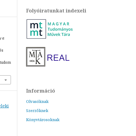
Folyóiratunkat indexeli
y a
rés
mtudom
Információ
Olvasóknak
eleki
Szerzőknek
Könyvtárosoknak