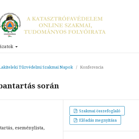
ázatok
I. Lakiteleki Tűzvédelmi Szakmai Napok
/
Konferencia
rbantartás során
Szakmai összefoglaló
Előadás megnyitása
ntartás, eseménylista,