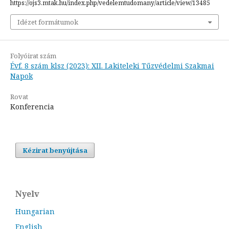
https://ojs3.mtak.hu/index.php/vedelemtudomany/article/view/13485
Idézet formátumok
Folyóirat szám
Évf. 8 szám klsz (2023): XII. Lakiteleki Tűzvédelmi Szakmai
Napok
Rovat
Konferencia
Kézirat benyújtása
Nyelv
Hungarian
English