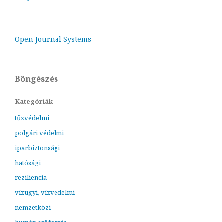
Open Journal Systems
Böngészés
Kategóriák
tűzvédelmi
polgári védelmi
iparbiztonsági
hatósági
reziliencia
vízügyi, vízvédelmi
nemzetközi
humán erőforrás