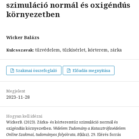
szimuláció normál és oxigéndús
környezetben
Wicker Balázs
tűzvédelem, tűzkísérlet, kórterem, zárka
Kulcsszavak:
Szakmai összefoglaló
Előadás megnyitása
Megjelent
2023-11-28
Hogyan kell idézni
WickerB. (2023). Zárka- és kórteremtűz szimuláció normál és
oxigéndús környezetben.
Védelem Tudomány a Katasztrófavédelem
Online Szakmai, tudományos folyóirata
,
8
(klsz), 29. Elérés forrás