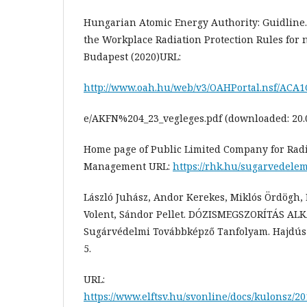
Hungarian Atomic Energy Authority: Guidline.
the Workplace Radiation Protection Rules for n
Budapest (2020)URL:
http://www.oah.hu/web/v3/OAHPortal.nsf/ACA
e/AKFN%204_23_vegleges.pdf (downloaded: 20.0
Home page of Public Limited Company for Rad
Management URL:
https://rhk.hu/sugarvedele
László Juhász, Andor Kerekes, Miklós Ördögh, 
Volent, Sándor Pellet. DÓZISMEGSZORÍTÁS AL
Sugárvédelmi Továbbképző Tanfolyam. Hajdúsz
5.
URL:
https://www.elftsv.hu/svonline/docs/kulonsz/20