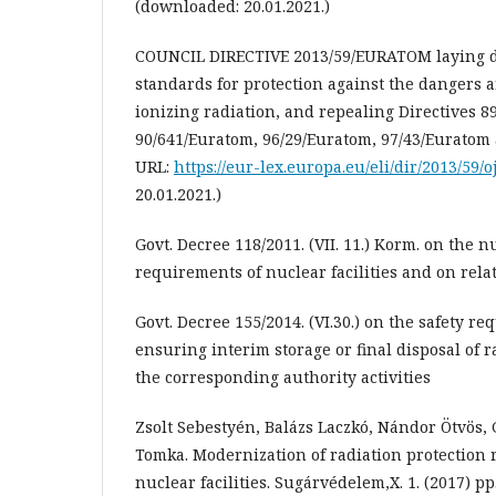
(downloaded: 20.01.2021.)
COUNCIL DIRECTIVE 2013/59/EURATOM laying d
standards for protection against the dangers 
ionizing radiation, and repealing Directives 8
90/641/Euratom, 96/29/Euratom, 97/43/Euratom
URL:
https://eur-lex.europa.eu/eli/dir/2013/59/o
20.01.2021.)
Govt. Decree 118/2011. (VII. 11.) Korm. on the n
requirements of nuclear facilities and on relat
Govt. Decree 155/2014. (VI.30.) on the safety re
ensuring interim storage or final disposal of 
the corresponding authority activities
Zsolt Sebestyén, Balázs Laczkó, Nándor Ötvös, 
Tomka. Modernization of radiation protection 
nuclear facilities. Sugárvédelem,X. 1. (2017) pp.