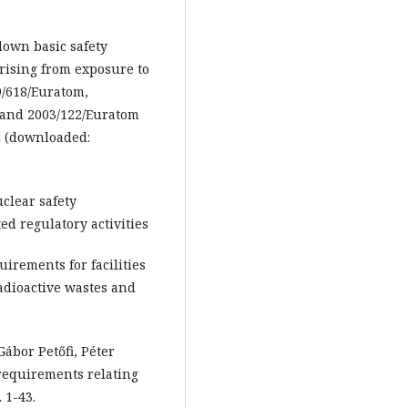
own basic safety
arising from exposure to
9/618/Euratom,
 and 2003/122/Euratom
j
(downloaded:
uclear safety
ed regulatory activities
quirements for facilities
radioactive wastes and
Gábor Petőfi, Péter
requirements relating
 1-43.