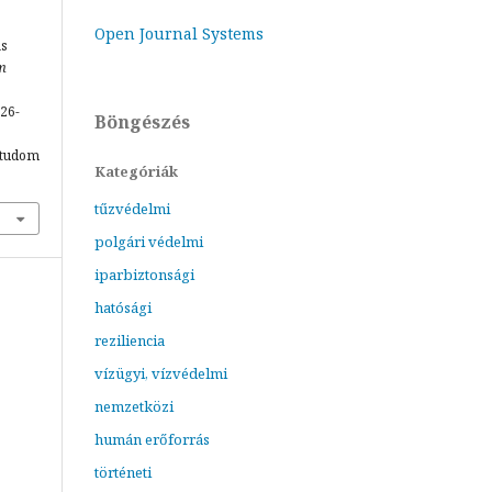
Open Journal Systems
ás
m
126-
Böngészés
mtudom
Kategóriák
tűzvédelmi
polgári védelmi
iparbiztonsági
hatósági
reziliencia
vízügyi, vízvédelmi
nemzetközi
humán erőforrás
történeti