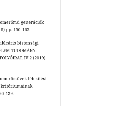
 Atomerőmű generációk
8) pp. 150-163.
ukleáris biztonsági
ÉDELEM TUDOMÁNY:
YÓIRAT. IV 2 (2019)
Atomerőművek létesítést
i kritériumainak
26-139.