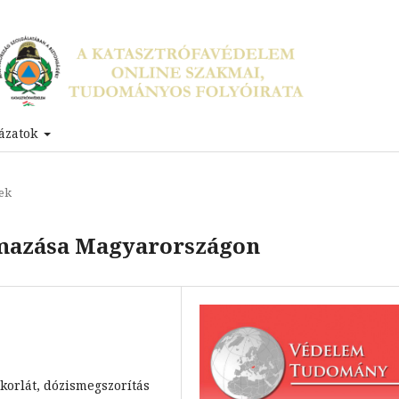
ázatok
ek
lmazása Magyarországon
korlát, dózismegszorítás