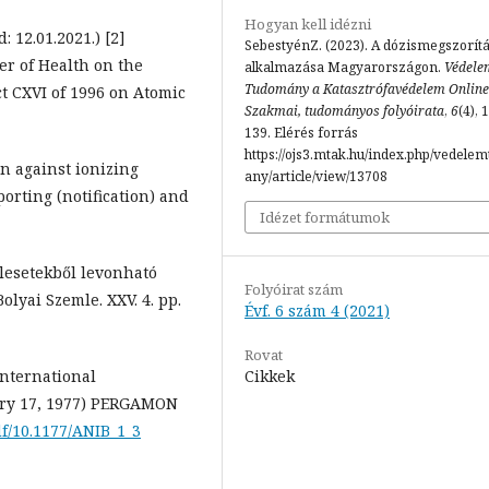
Hogyan kell idézni
 12.01.2021.) [2]
SebestyénZ. (2023). A dózismegszorít
ter of Health on the
alkalmazása Magyarországon.
Védele
Tudomány a Katasztrófavédelem Online
t CXVI of 1996 on Atomic
Szakmai, tudományos folyóirata
,
6
(4), 
139. Elérés forrás
https://ojs3.mtak.hu/index.php/vedele
ion against ionizing
any/article/view/13708
orting (notification) and
Idézet formátumok
lesetekből levonható
Folyóirat szám
olyai Szemle. XXV. 4. pp.
Évf. 6 szám 4 (2021)
Rovat
Cikkek
International
ary 17, 1977) PERGAMON
df/10.1177/ANIB_1_3