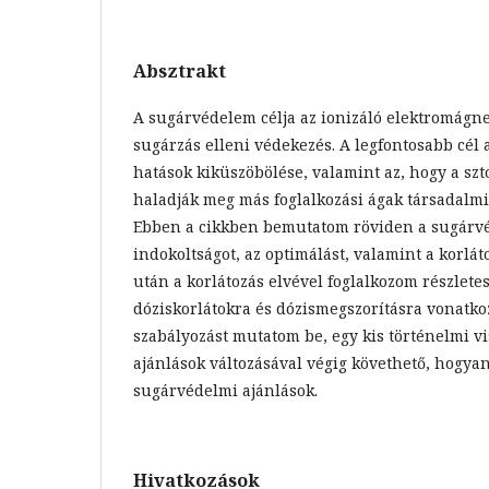
Absztrakt
A sugárvédelem célja az ionizáló elektromágnes
sugárzás elleni védekezés. A legfontosabb cél 
hatások kiküszöbölése, valamint az, hogy a sz
haladják meg más foglalkozási ágak társadalmil
Ebben a cikkben bemutatom röviden a sugárvé
indokoltságot, az optimálást, valamint a korláto
után a korlátozás elvével foglalkozom részlete
dóziskorlátokra és dózismegszorításra vonatko
szabályozást mutatom be, egy kis történelmi vi
ajánlások változásával végig követhető, hogyan
sugárvédelmi ajánlások.
Hivatkozások