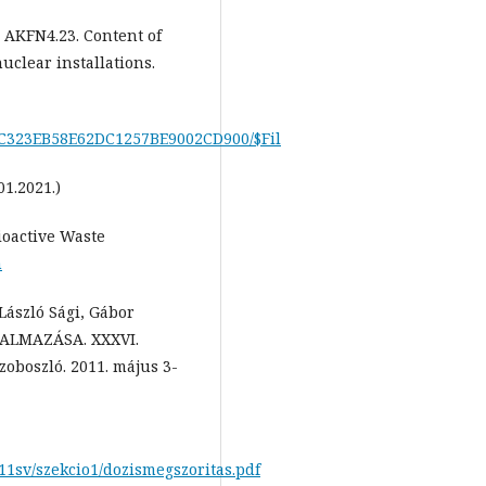
 AKFN4.23. Content of
uclear installations.
1C323EB58E62DC1257BE9002CD900/$Fil
1.2021.)
ioactive Waste
m
László Sági, Gábor
KALMAZÁSA. XXXVI.
oboszló. 2011. május 3-
11sv/szekcio1/dozismegszoritas.pdf