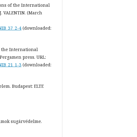
ns of the International
 J. VALENTIN. (March
NIB_37_2-4
(downloaded:
 the International
 Pergamen press. URL:
NIB_21_1-3
(downloaded:
elem. Budapest: ELTE
riumok sugárvédelme.