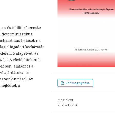
es és töltött részecske
a determinisztikus
tochasztikus hatások ne
ag elfogadott kockázatát.
delem 3 alapelvét, az
zást. A rövid áttekintés
sebben, amikor is a
zó ajánlásokat és
sszatekintéssel. Az
Pdf megnyitása
 fejlődtek a
Megjelent
2023-12-13