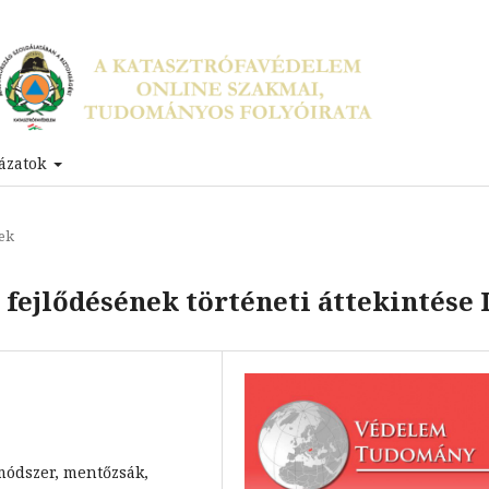
ázatok
ek
ejlődésének történeti áttekintése I
módszer, mentőzsák,