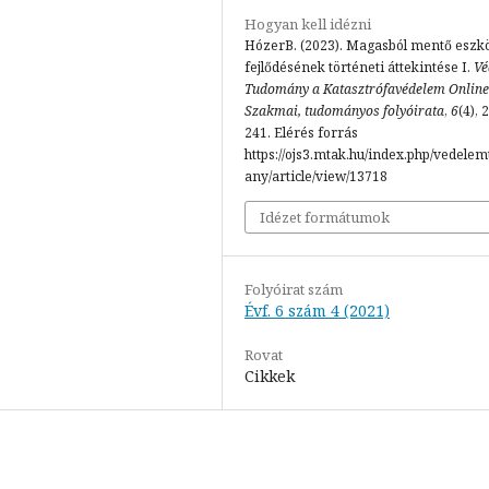
Hogyan kell idézni
HózerB. (2023). Magasból mentő eszk
fejlődésének történeti áttekintése I.
Vé
Tudomány a Katasztrófavédelem Online
Szakmai, tudományos folyóirata
,
6
(4), 
241. Elérés forrás
https://ojs3.mtak.hu/index.php/vedele
any/article/view/13718
Idézet formátumok
Folyóirat szám
Évf. 6 szám 4 (2021)
Rovat
Cikkek