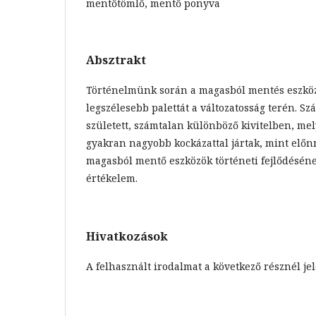
mentőtömlő, mentő ponyva
Absztrakt
Történelmünk során a magasból mentés eszköze
legszélesebb palettát a változatosság terén. S
született, számtalan különböző kivitelben, mel
gyakran nagyobb kockázattal jártak, mint előnn
magasból mentő eszközök történeti fejlődéséne
értékelem.
Hivatkozások
A felhasznált irodalmat a következő résznél jel