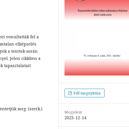
i vonultatták fel a
zámtalan elképzelés
yek a tesztek során
yel. Jelen cikkben a
k tapasztalatait
Pdf megnyitása
entetjük meg. (szerk.)
Megjelent
2023-12-14