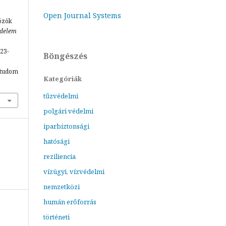
Open Journal Systems
özök
delem
223-
Böngészés
mtudom
Kategóriák
tűzvédelmi
polgári védelmi
iparbiztonsági
hatósági
reziliencia
vízügyi, vízvédelmi
nemzetközi
humán erőforrás
történeti