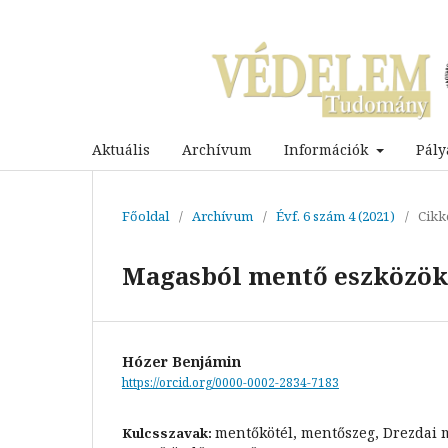
Aktuális
Archívum
Információk
Pály
Főoldal
/
Archívum
/
Évf. 6 szám 4 (2021)
/
Cikk
Magasból mentő eszközök f
Hózer Benjámin
https://orcid.org/0000-0002-2834-7183
mentőkötél, mentőszeg, Drezdai 
Kulcsszavak: