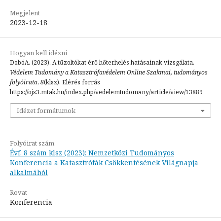
Megjelent
2023-12-18
Hogyan kell idézni
DobóA. (2023). A tűzoltókat érő hőterhelés hatásainak vizsgálata.
Védelem Tudomány a Katasztrófavédelem Online Szakmai, tudományos
folyóirata
,
8
(klsz). Elérés forrás
https://ojs3.mtak.hu/index.php/vedelemtudomany/article/view/13889
Idézet formátumok
Folyóirat szám
Évf. 8 szám klsz (2023): Nemzetközi Tudományos
Konferencia a Katasztrófák Csökkentésének Világnapja
alkalmából
Rovat
Konferencia