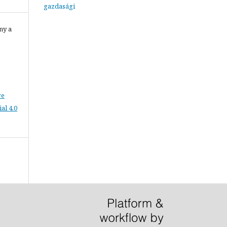
gazdasági
ny a
ve
l 4.0