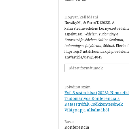
Hogyan kell idézni
NovákyM., & VarróT. (2023). A
katasztrófavédelem környezetvédelm
aspektusai.
Védelem Tudomány a
Katasztrófavédelem Online Szakmai,
tudományos folyóirata
,
8
(klsz). Elérés 
https://ojs3.mtak.hu/index.php/vedele
any/article/view/14045
Idézet formátumok
Folyóirat szám
Évf. 8 szám klsz (2023): Nemzetk
Tudományos Konferencia a
Katasztrófák Csökkentésének
Világnapja alkalmából
Rovat
Konferencia