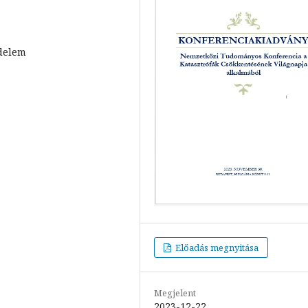
édelem
Előadás megnyitása
Megjelent
2023-12-22