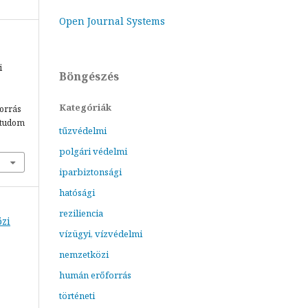
Open Journal Systems
i
Böngészés
Kategóriák
forrás
mtudom
tűzvédelmi
polgári védelmi
iparbiztonsági
hatósági
reziliencia
özi
vízügyi, vízvédelmi
nemzetközi
humán erőforrás
történeti