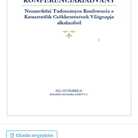
Előadás megnyitása