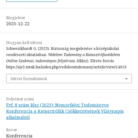
Megjelent
2023-12-22
Hogyan kell idézni
Schweickhardt G. (2023). Biztonság megjelenése a középiskolai
rendészeti oktatásban.
Védelem Tudomány a Katasztrófavédelem
Online Szakmai, tudományos folyóirata
,
8
(klsz). Elérés forrás
https://ojs3.mtak.hu/index.php/vedelemtudomany/article/view/14053
Idézet formátumok
Folyóirat szám
Évf. 8 szám klsz (2023): Nemzetközi Tudományos
Konferencia a Katasztrófák Csökkentésének Világnapja
alkalmából
Rovat
Konferencia