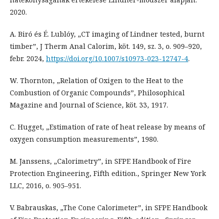
2020.
A. Biró és É. Lublóy, „CT imaging of Lindner tested, burnt
timber”, J Therm Anal Calorim, köt. 149, sz. 3, o. 909–920,
febr. 2024,
https://doi.org/10.1007/s10973-023-12747-4
.
W. Thornton, „Relation of Oxigen to the Heat to the
Combustion of Organic Compounds”, Philosophical
Magazine and Journal of Science, köt. 33, 1917.
C. Hugget, „Estimation of rate of heat release by means of
oxygen consumption measurements”, 1980.
M. Janssens, „Calorimetry”, in SFPE Handbook of Fire
Protection Engineering, Fifth edition., Springer New York
LLC, 2016, o. 905–951.
V. Babrauskas, „The Cone Calorimeter”, in SFPE Handbook