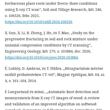
herbaceous plant roots under freeze-thaw conditions
using X-ray CT scan”, Soil and Tillage Research, köt. 246,
o. 106326, febr. 2025,
https://doi.org/10.1016/j.still.2024.106326
.
X. Sun, X. Li, B. Zheng, J. He, és T. Mao, „Study on the
progressive fracturing in soil and rock mixture under
uniaxial compression conditions by CT scanning”,
Engineering Geology, köt. 279, o. 105884, dec. 2020,
https://doi.org/10.1016/j.enggeo.2020.105884
.
É. Lublóy, D. Ambrus, és T. Földes, „Hézagtartalom mérése
aszfalt próbatesteken CT-vel”, Magyar építőipar, köt. 64, sz.
4, o. 161–164, 2014.
F. Longuetaud és mtsai., „Automatic knot detection and
measurements from X-ray CT images of wood: A review
and validation of an improved algorithm on softwood