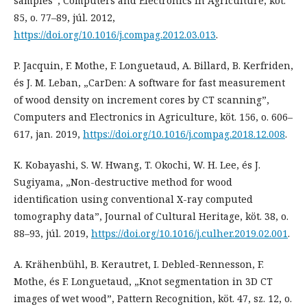
samples”, Computers and Electronics in Agriculture, köt.
85, o. 77–89, júl. 2012,
https://doi.org/10.1016/j.compag.2012.03.013
.
P. Jacquin, F. Mothe, F. Longuetaud, A. Billard, B. Kerfriden,
és J. M. Leban, „CarDen: A software for fast measurement
of wood density on increment cores by CT scanning”,
Computers and Electronics in Agriculture, köt. 156, o. 606–
617, jan. 2019,
https://doi.org/10.1016/j.compag.2018.12.008
.
K. Kobayashi, S. W. Hwang, T. Okochi, W. H. Lee, és J.
Sugiyama, „Non-destructive method for wood
identification using conventional X-ray computed
tomography data”, Journal of Cultural Heritage, köt. 38, o.
88–93, júl. 2019,
https://doi.org/10.1016/j.culher.2019.02.001
.
A. Krähenbühl, B. Kerautret, I. Debled-Rennesson, F.
Mothe, és F. Longuetaud, „Knot segmentation in 3D CT
images of wet wood”, Pattern Recognition, köt. 47, sz. 12, o.