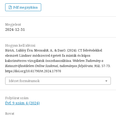
Pdf megnyitása
Megjelent
2024-12-31
Hogyan kell idézni
BiróA., Lublóy Éva, MensahR. A., & DasO. (2024). CT felvételekkel
elemzett Lindner módszerrel égetett fa minták és kúpos
kaloriméteres vizsgálatok összehasonlítása.
Védelem Tudomány a
Katasztrófavédelem Online Szakmai, tudományos folyóirata
,
9
(4), 57-73.
https://doi.org/10.61790/vt.2024.17970
Idézet formátumok
Folyóirat szám
Évf. 9 szám 4 (2024)
Rovat