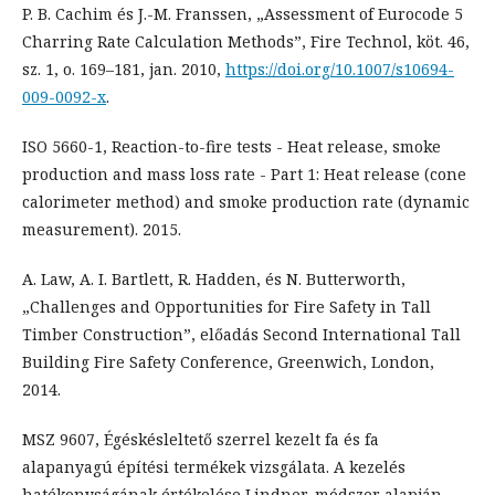
P. B. Cachim és J.-M. Franssen, „Assessment of Eurocode 5
Charring Rate Calculation Methods”, Fire Technol, köt. 46,
sz. 1, o. 169–181, jan. 2010,
https://doi.org/10.1007/s10694-
009-0092-x
.
ISO 5660-1, Reaction-to-fire tests - Heat release, smoke
production and mass loss rate - Part 1: Heat release (cone
calorimeter method) and smoke production rate (dynamic
measurement). 2015.
A. Law, A. I. Bartlett, R. Hadden, és N. Butterworth,
„Challenges and Opportunities for Fire Safety in Tall
Timber Construction”, előadás Second International Tall
Building Fire Safety Conference, Greenwich, London,
2014.
MSZ 9607, Égéskésleltető szerrel kezelt fa és fa
alapanyagú építési termékek vizsgálata. A kezelés
hatékonyságának értékelése Lindner-módszer alapján.