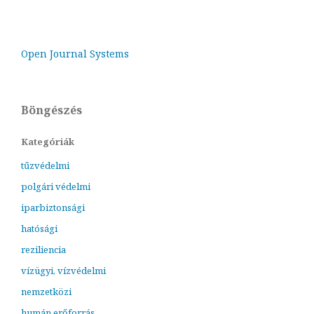
Open Journal Systems
Böngészés
Kategóriák
tűzvédelmi
polgári védelmi
iparbiztonsági
hatósági
reziliencia
vízügyi, vízvédelmi
nemzetközi
humán erőforrás