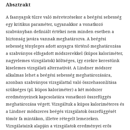
Absztrakt
A faanyagok tűzre való méretezésekor a beégési sebesség
egy kritikus paraméter, ugyanakkor a vonatkozó
szabványban definiált értékei nem minden esetben a
biztonság javára vannak meghatározva. A beégési
sebesség tényleges adott anyagra történő meghatározása
a szabványos elfogadott módszerekkel (kúpos kaloriméter,
nagyelemes vizsgálatok) költséges, így ezekre kerestünk
kiselemes vizsgálati alternatívát. A Lindner módszer
alkalmas lehet a beégési sebesség meghatározására,
azonban szabványos vizsgálattal való összehasonlítása
szükséges (pl. kúpos kaloriméter) a két módszer
eredményeinek kapcsolatára vonatkozó összefüggés
meghatározása végett. Vizsgáltuk a kúpos kaloriméteres és
a Lindner módszeres beégés vizsgálatok összefüggését
tömör fa mintákon, illetve rétegelt lemezeken.
Vizsgálataink alapján a vizsgálatok eredményei erős