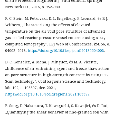
of Fire Protection Engineering, Fifth edition., Springer
New York LLC, 2016, o. 952–980.
R. C. Stein, M. Petkovski, D. L. Engelberg, F. Leonard, és P. J.
Withers, „Characterizing the effects of elevated
temperature on the air void pore structure of advanced
gas-cooled reactor pressure vessel concrete using x-ray
computed tomography”, EPJ Web of Conferences, köt. 56, o.
04003, 2013,
https://doi.org/10.1051/epjconf/20135604003
.
D. C. González, Á. Mena, J. Mínguez, és M. A. Vicente,
„Influence of air-entraining agent and freeze-thaw action
on pore structure in high-strength concrete by using CT-
Scan technology”, Cold Regions Science and Technology,
köt. 192, o. 103397, dec. 2021,
https://doi.org/10.1016/j.coldregions.2021.103397
.
B. Song, D. Nakamura, T. Kawaguchi, S. Kawajiri, és D. Rui,
„Quantifying the shear behavior of fine-grained soil with