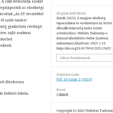
 A cikk bemutatja azokat
egalapozták az elnökségi
Hogyan kell idézni
járultak
„Az EU árvizekkel
KissN. (2025). A magyar elnökség
ről szóló tanácsi
tapasztalatai és eredményei az árvízi
ség gyakorlata rávilágít
ellenálló-képesség uniós szintű
nten zajló szakmai
erősítésében.
Védelem Tudomány a
Katasztrófavédelem Online Szakmai,
korlati
tudományos folyóirata
,
10
(2), 1-10.
seknek.
https://doi.org/10.61790/vt.2025.19432
Idézet formátumok
Folyóirat szám
Évf. 10 szám 2 (2025)
elt főreferens
Rovat
i Doktori Iskola,
Cikkek
Copyright (c) 2025 Védelem Tudomá