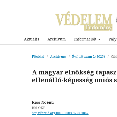
Aktuális
Archívum
Információk
Pály
Főoldal
/
Archívum
/
Évf. 10 szám 2 (2025)
/
Cik
A magyar elnökség tapaszt
ellenálló-képesség uniós 
Kiss Noémi
BM OKF
https://orcid.org/0000-0003-3720-3867