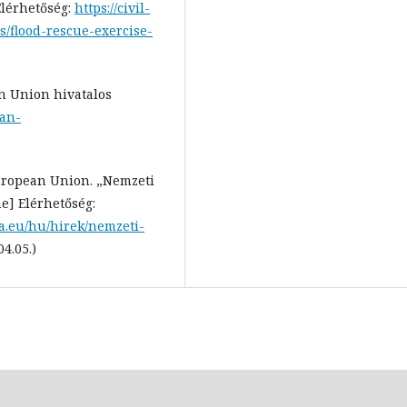
Elérhetőség:
https://civil-
/flood-rescue-exercise-
n Union hivatalos
ian-
uropean Union. „Nemzeti
ne] Elérhetőség:
a.eu/hu/hirek/nemzeti-
4.05.)