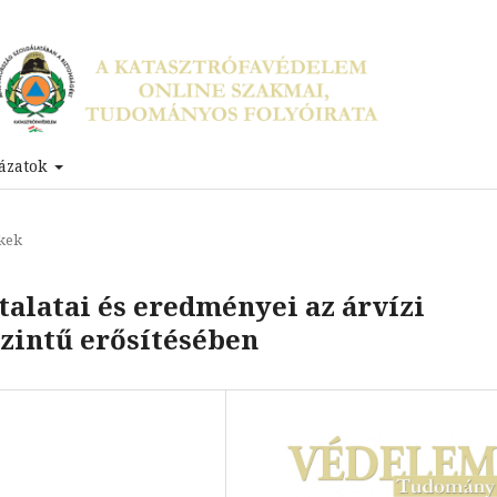
ázatok
kek
alatai és eredményei az árvízi
szintű erősítésében