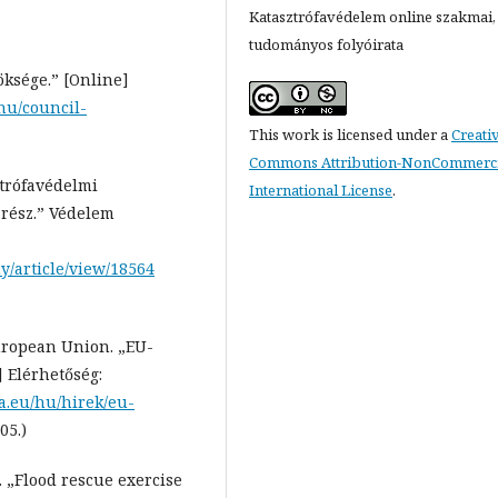
Katasztrófavédelem online szakmai,
tudományos folyóirata
ksége.” [Online]
hu/council-
This work is licensed under a
Creati
Commons Attribution-NonCommercia
ztrófavédelmi
International License
.
 rész.” Védelem
y/article/view/18564
uropean Union. „EU-
 Elérhetőség:
a.eu/hu/hirek/eu-
05.)
 „Flood rescue exercise