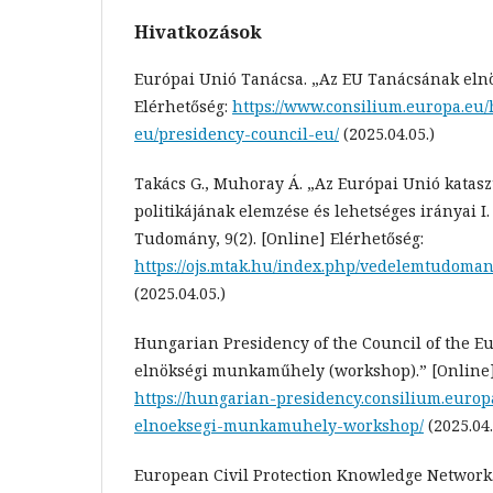
Hivatkozások
Európai Unió Tanácsa. „Az EU Tanácsának elnö
Elérhetőség:
https://www.consilium.europa.eu/
eu/presidency-council-eu/
(2025.04.05.)
Takács G., Muhoray Á. „Az Európai Unió katas
politikájának elemzése és lehetséges irányai I.
Tudomány, 9(2). [Online] Elérhetőség:
https://ojs.mtak.hu/index.php/vedelemtudoman
(2025.04.05.)
Hungarian Presidency of the Council of the E
elnökségi munkaműhely (workshop).” [Online]
https://hungarian-presidency.consilium.europ
elnoeksegi-munkamuhely-workshop/
(2025.04.
European Civil Protection Knowledge Network.