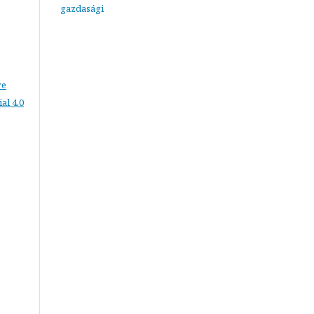
gazdasági
ve
l 4.0