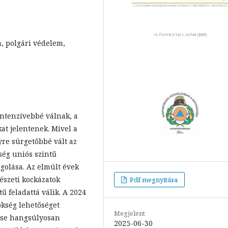
, polgári védelem,
intenzívebbé válnak, a
at jelentenek. Mivel a
re sürgetőbbé vált az
ség uniós szintű
golása. Az elmúlt évek
észeti kockázatok
Pdf megnyitása
 feladattá válik. A 2024
ökség lehetőséget
Megjelent
dése hangsúlyosan
2025-06-30