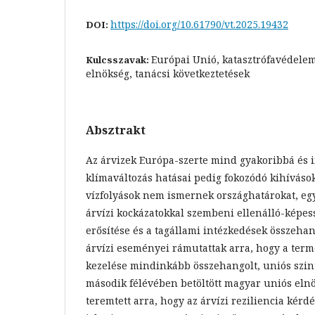
https://doi.org/10.61790/vt.2025.19432
DOI:
Európai Unió, katasztrófavédelem
Kulcsszavak:
elnökség, tanácsi következtetések
Absztrakt
Az árvizek Európa-szerte mind gyakoribbá és 
klímaváltozás hatásai pedig fokozódó kihívások
vízfolyások nem ismernek országhatárokat, egy
árvízi kockázatokkal szembeni ellenálló-képes
erősítése és a tagállami intézkedések összehan
árvízi eseményei rámutattak arra, hogy a term
kezelése mindinkább összehangolt, uniós szintű
második félévében betöltött magyar uniós eln
teremtett arra, hogy az árvízi reziliencia kér