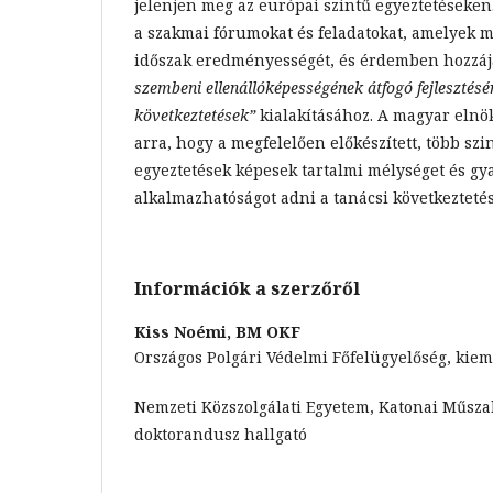
jelenjen meg az európai szintű egyeztetéseken.
a szakmai fórumokat és feladatokat, amelyek m
időszak eredményességét, és érdemben hozzá
szembeni ellenállóképességének átfogó fejlesztésé
következtetések”
kialakításához. A magyar elnök
arra, hogy a megfelelően előkészített, több szi
egyeztetések képesek tartalmi mélységet és gya
alkalmazhatóságot adni a tanácsi következteté
Információk a szerzőről
Kiss Noémi,
BM OKF
Országos Polgári Védelmi Főfelügyelőség, kiem
Nemzeti Közszolgálati Egyetem, Katonai Műszak
doktorandusz hallgató