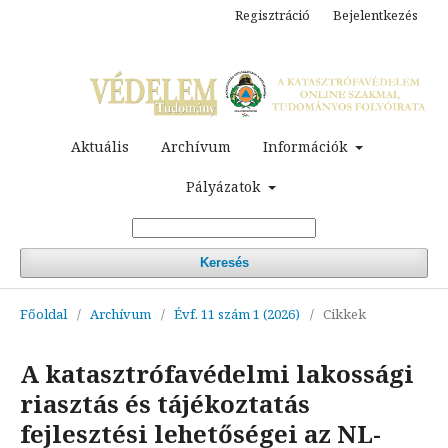
Regisztráció
Bejelentkezés
Aktuális
Archívum
Információk
Pályázatok
Keresés
Főoldal
/
Archívum
/
Évf. 11 szám 1 (2026)
/
Cikkek
A katasztrófavédelmi lakossági
riasztás és tájékoztatás
fejlesztési lehetőségei az NL-