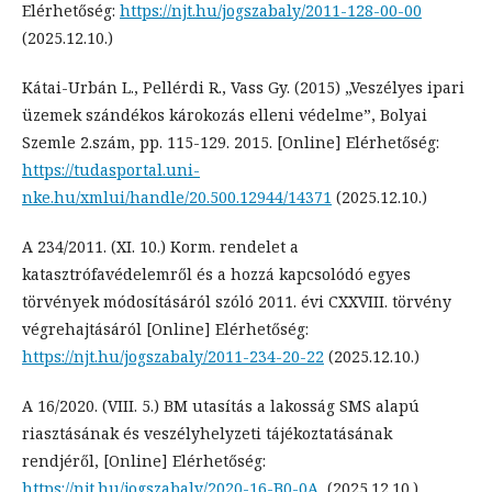
Elérhetőség:
https://njt.hu/jogszabaly/2011-128-00-00
(2025.12.10.)
Kátai-Urbán L., Pellérdi R., Vass Gy. (2015) „Veszélyes ipari
üzemek szándékos károkozás elleni védelme”, Bolyai
Szemle 2.szám, pp. 115-129. 2015. [Online] Elérhetőség:
https://tudasportal.uni-
nke.hu/xmlui/handle/20.500.12944/14371
(2025.12.10.)
A 234/2011. (XI. 10.) Korm. rendelet a
katasztrófavédelemről és a hozzá kapcsolódó egyes
törvények módosításáról szóló 2011. évi CXXVIII. törvény
végrehajtásáról [Online] Elérhetőség:
https://njt.hu/jogszabaly/2011-234-20-22
(2025.12.10.)
A 16/2020. (VIII. 5.) BM utasítás a lakosság SMS alapú
riasztásának és veszélyhelyzeti tájékoztatásának
rendjéről, [Online] Elérhetőség:
https://njt.hu/jogszabaly/2020-16-B0-0A
, (2025.12.10.)