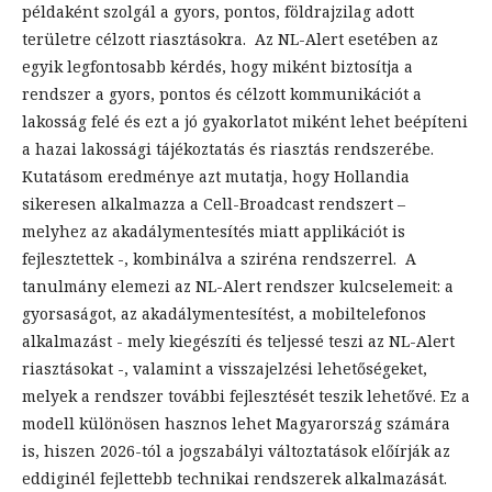
példaként szolgál a gyors, pontos, földrajzilag adott
területre célzott riasztásokra. Az NL-Alert esetében az
egyik legfontosabb kérdés, hogy miként biztosítja a
rendszer a gyors, pontos és célzott kommunikációt a
lakosság felé és ezt a jó gyakorlatot miként lehet beépíteni
a hazai lakossági tájékoztatás és riasztás rendszerébe.
Kutatásom eredménye azt mutatja, hogy Hollandia
sikeresen alkalmazza a Cell-Broadcast rendszert –
melyhez az akadálymentesítés miatt applikációt is
fejlesztettek -, kombinálva a sziréna rendszerrel. A
tanulmány elemezi az NL-Alert rendszer kulcselemeit: a
gyorsaságot, az akadálymentesítést, a mobiltelefonos
alkalmazást - mely kiegészíti és teljessé teszi az NL-Alert
riasztásokat -, valamint a visszajelzési lehetőségeket,
melyek a rendszer további fejlesztését teszik lehetővé. Ez a
modell különösen hasznos lehet Magyarország számára
is, hiszen 2026-tól a jogszabályi változtatások előírják az
eddiginél fejlettebb technikai rendszerek alkalmazását.