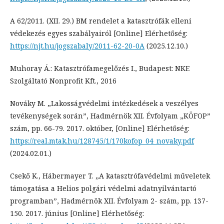
A 62/2011. (XII. 29.) BM rendelet a katasztrófák elleni
védekezés egyes szabályairól [Online] Elérhetőség:
https://njt.hu/jogszabaly/2011-62-20-0A
(2025.12.10.)
Muhoray Á.: Katasztrófamegelőzés I., Budapest: NKE
Szolgáltató Nonprofit Kft., 2016
Nováky M. „Lakosságvédelmi intézkedések a veszélyes
tevékenységek során”, Hadmérnök XII. Évfolyam „KÖFOP”
szám, pp. 66-79. 2017. október, [Online] Elérhetőség:
https://real.mtak.hu/128745/1/170kofop_04_novaky.pdf
(2024.02.01.)
Csekő K., Hábermayer T. „A katasztrófavédelmi műveletek
támogatása a Helios polgári védelmi adatnyilvántartó
programban”, Hadmérnök XII. Évfolyam 2- szám, pp. 137-
150. 2017. június [Online] Elérhetőség: