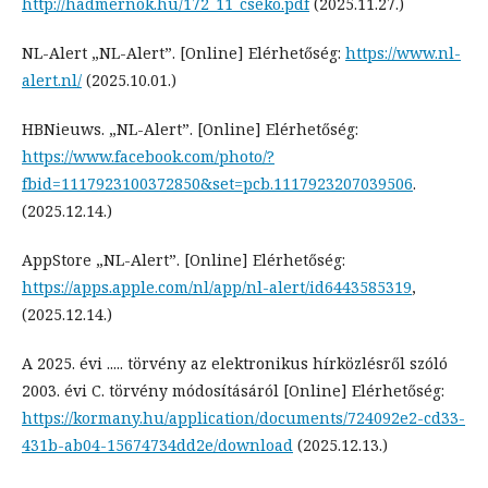
http://hadmernok.hu/172_11_cseko.pdf
(2025.11.27.)
NL-Alert „NL-Alert”. [Online] Elérhetőség:
https://www.nl-
alert.nl/
(2025.10.01.)
HBNieuws. „NL-Alert”. [Online] Elérhetőség:
https://www.facebook.com/photo/?
fbid=1117923100372850&set=pcb.1117923207039506
.
(2025.12.14.)
AppStore „NL-Alert”. [Online] Elérhetőség:
https://apps.apple.com/nl/app/nl-alert/id6443585319
,
(2025.12.14.)
A 2025. évi ..... törvény az elektronikus hírközlésről szóló
2003. évi C. törvény módosításáról [Online] Elérhetőség:
https://kormany.hu/application/documents/724092e2-cd33-
431b-ab04-15674734dd2e/download
(2025.12.13.)