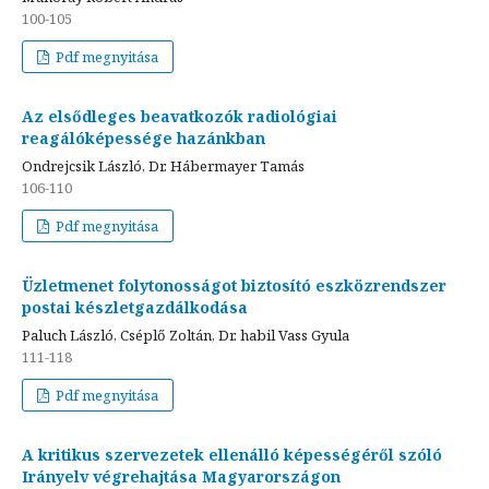
100-105
Pdf megnyitása
Az elsődleges beavatkozók radiológiai
reagálóképessége hazánkban
Ondrejcsik László, Dr. Hábermayer Tamás
106-110
Pdf megnyitása
Üzletmenet folytonosságot biztosító eszközrendszer
postai készletgazdálkodása
Paluch László, Cséplő Zoltán, Dr. habil Vass Gyula
111-118
Pdf megnyitása
A kritikus szervezetek ellenálló képességéről szóló
Irányelv végrehajtása Magyarországon