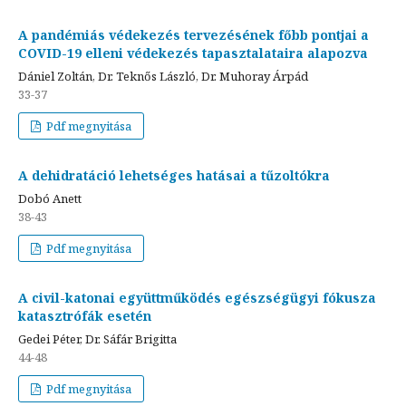
A pandémiás védekezés tervezésének főbb pontjai a
COVID-19 elleni védekezés tapasztalataira alapozva
Dániel Zoltán, Dr. Teknős László, Dr. Muhoray Árpád
33-37
Pdf megnyitása
A dehidratáció lehetséges hatásai a tűzoltókra
Dobó Anett
38-43
Pdf megnyitása
A civil-katonai együttműködés egészségügyi fókusza
katasztrófák esetén
Gedei Péter, Dr. Sáfár Brigitta
44-48
Pdf megnyitása