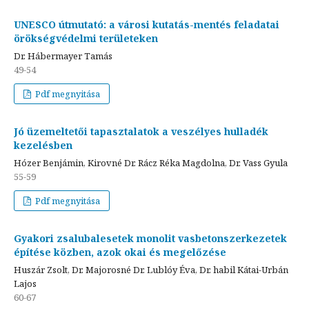
UNESCO útmutató: a városi kutatás-mentés feladatai
örökségvédelmi területeken
Dr. Hábermayer Tamás
49-54
Pdf megnyitása
Jó üzemeltetői tapasztalatok a veszélyes hulladék
kezelésben
Hózer Benjámin, Kirovné Dr. Rácz Réka Magdolna, Dr. Vass Gyula
55-59
Pdf megnyitása
Gyakori zsalubalesetek monolit vasbetonszerkezetek
építése közben, azok okai és megelőzése
Huszár Zsolt, Dr. Majorosné Dr. Lublóy Éva, Dr. habil Kátai-Urbán
Lajos
60-67