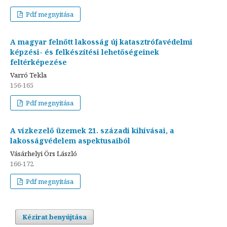
Pdf megnyitása
A magyar felnőtt lakosság új katasztrófavédelmi
képzési- és felkészítési lehetőségeinek
feltérképezése
Varró Tekla
156-165
Pdf megnyitása
A vízkezelő üzemek 21. századi kihívásai, a
lakosságvédelem aspektusaiból
Vásárhelyi Örs László
166-172
Pdf megnyitása
Kézirat benyújtása