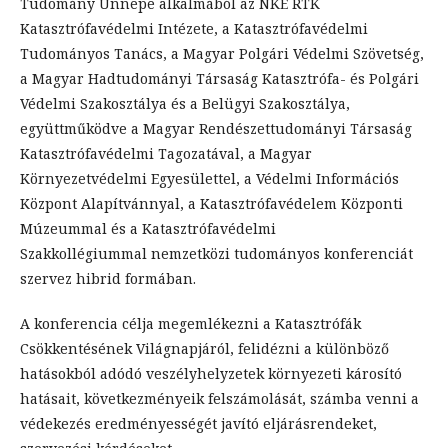
Tudomány Ünnepe alkalmából az NKE RTK
Katasztrófavédelmi Intézete, a Katasztrófavédelmi
Tudományos Tanács, a Magyar Polgári Védelmi Szövetség,
a Magyar Hadtudományi Társaság Katasztrófa- és Polgári
Védelmi Szakosztálya és a Belügyi Szakosztálya,
együttműködve a Magyar Rendészettudományi Társaság
Katasztrófavédelmi Tagozatával, a Magyar
Környezetvédelmi Egyesülettel, a Védelmi Információs
Központ Alapítvánnyal, a Katasztrófavédelem Központi
Múzeummal és a Katasztrófavédelmi
Szakkollégiummal nemzetközi tudományos konferenciát
szervez hibrid formában.
A konferencia célja megemlékezni a Katasztrófák
Csökkentésének Világnapjáról, felidézni a különböző
hatásokból adódó veszélyhelyzetek környezeti károsító
hatásait, következményeik felszámolását, számba venni a
védekezés eredményességét javító eljárásrendeket,