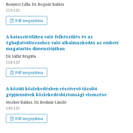
Ronyecz Lilla, Dr. Bognár Balázs
119-123
Pdf megnyitása
A katasztrófákra való felkészülés és az
éghajlatváltozáshoz való alkalmazkodás az emberi
magatartás dimenziójában
Dr. Sáfár Brigitta
124-129
Pdf megnyitása
A közúti közlekedésben résztvevő tűzoltó
gépjárművek közlekedésbiztonsági elemzése
Stocker Balázs, Dr. Bodnár László
130-135
Pdf megnyitása