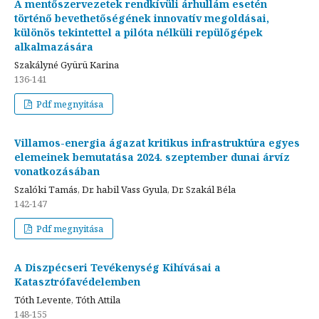
A mentőszervezetek rendkívüli árhullám esetén
történő bevethetőségének innovatív megoldásai,
különös tekintettel a pilóta nélküli repülőgépek
alkalmazására
Szakályné Gyürü Karina
136-141
Pdf megnyitása
Villamos-energia ágazat kritikus infrastruktúra egyes
elemeinek bemutatása 2024. szeptember dunai árvíz
vonatkozásában
Szalóki Tamás, Dr. habil Vass Gyula, Dr. Szakál Béla
142-147
Pdf megnyitása
A Diszpécseri Tevékenység Kihívásai a
Katasztrófavédelemben
Tóth Levente, Tóth Attila
148-155