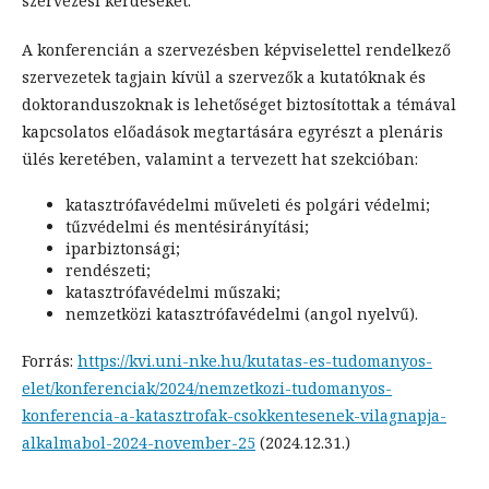
szervezési kérdéseket.
A konferencián a szervezésben képviselettel rendelkező
szervezetek tagjain kívül a szervezők a kutatóknak és
doktoranduszoknak is lehetőséget biztosítottak a témával
kapcsolatos előadások megtartására egyrészt a plenáris
ülés keretében, valamint a tervezett hat szekcióban:
katasztrófavédelmi műveleti és polgári védelmi;
tűzvédelmi és mentésirányítási;
iparbiztonsági;
rendészeti;
katasztrófavédelmi műszaki;
nemzetközi katasztrófavédelmi (angol nyelvű).
Forrás:
https://kvi.uni-nke.hu/kutatas-es-tudomanyos-
elet/konferenciak/2024/nemzetkozi-tudomanyos-
konferencia-a-katasztrofak-csokkentesenek-vilagnapja-
alkalmabol-2024-november-25
(2024.12.31.)