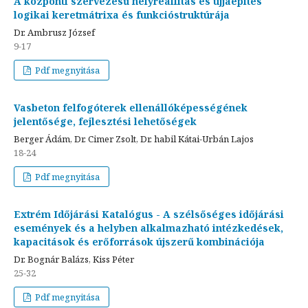
A központi szervezésű helyreállítás és újjáépítés
logikai keretmátrixa és funkcióstruktúrája
Dr. Ambrusz József
9-17
Pdf megnyitása
Vasbeton felfogóterek ellenállóképességének
jelentősége, fejlesztési lehetőségek
Berger Ádám, Dr. Cimer Zsolt, Dr. habil Kátai-Urbán Lajos
18-24
Pdf megnyitása
Extrém Időjárási Katalógus - A szélsőséges időjárási
események és a helyben alkalmazható intézkedések,
kapacitások és erőforrások újszerű kombinációja
Dr. Bognár Balázs, Kiss Péter
25-32
Pdf megnyitása