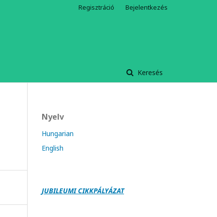
Regisztráció
Bejelentkezés
Keresés
Nyelv
Hungarian
English
JUBILEUMI CIKKPÁLY
Á
ZAT