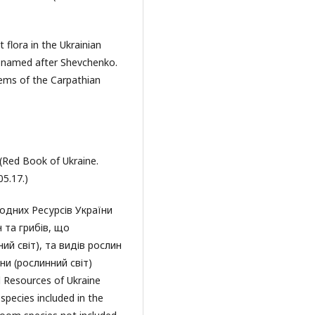
 flora in the Ukrainian
ty named after Shevchenko.
blems of the Carpathian
(Red Book of Ukraine.
05.17.)
родних Ресурсів України
 та грибів, що
ий світ), та видів рослин
ни (рослинний світ)
l Resources of Ukraine
species included in the