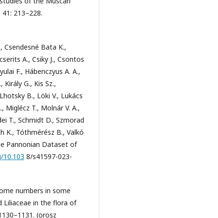
 studies of the Muscari
 41: 213–228.
D., Csendesné Bata K.,
cserits A., Csiky J., Csontos
yulai F., Hábenczyus A. A.,
Király G., Kis Sz.,
 Lhotsky B., Löki V., Lukács
 Miglécz T., Molnár V. A.,
dei T., Schmidt D., Szmorad
óth K., Tóthmérész B., Valkó
 the Pannonian Dataset of
g/10.103
8/s41597-023-
mosome numbers in some
Liliaceae in the flora of
 1130–1131. (orosz