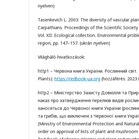
nyelven)
Tasenkevich L. 2003: The diversity of vascular plant
Carpathians. Proceedings of the Scientific Socie
Vol. XII: Ecological collection. Environmental pro
region, pp. 147–157. (ukrán nyelven)
Világháló-hivatkozások:
http1 – Червона книга України. Рослинний світ. 
Plants):
https://redbook-ua.org
(hozzáférés: 2023.
http2 – Міністерство Захисту Довкілля та При
наказ про затвердження переліків видів рослин
заносяться до Червоної книги України (рослинн
та грибів, що виключені з Червоної книги Украї
(Ministry of Environmental Protection and Natura
order on approval of lists of plant and mushroom 