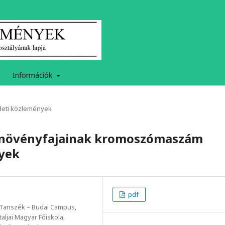
Információk
deti közlemények
s növényfajainak kromoszómaszám
nyek
pdf
 Tanszék – Budai Campus,
aljai Magyar Főiskola,