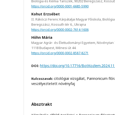
Biológia és Kémia Tanszék, 90202 Beregszász, Kossuth 
https://orcid.org/0000-0001-6685-5990
Kohut Erzsébet
II. Rákóczi Ferenc Kárpátaljai Magyar Főiskola, Biológ
Beregszász, Kossuth tér 6., Ukrajna
https://orcid.org/0000-0002-7614-1606
Höhn Mária
Magyar Agrár- és Élettudományi Egyetem, Növénytan
1118 Budapest, Ménesi út 44.
https://orcid.org/0000-0002-8587-8271
https://doi.org/10.17716/BotKozlem.2024.11
DOI:
citológiai vizsgálat, Pannonicum fló
Kulcsszavak:
veszélyeztetett növényfaj
Absztrakt