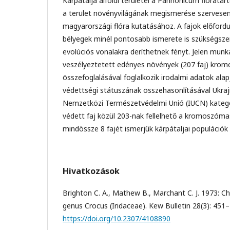
Kárpátalja alföldi területei a Pannonicum flóratar
a terület növényvilágának megismerése szervesen
magyarországi flóra kutatásához. A fajok előfordul
bélyegek minél pontosabb ismerete is szükségsze
evolúciós vonalakra deríthetnek fényt. Jelen munka
veszélyeztetett edényes növények (207 faj) kr
összefoglalásával foglalkozik irodalmi adatok ala
védettségi státuszának összehasonlításával Ukra
Nemzetközi Természetvédelmi Unió (IUCN) kategóri
védett faj közül 203-nak fellelhető a kromoszóm
mindössze 8 fajét ismerjük kárpátaljai populációk 
Hivatkozások
Brighton C. A., Mathew B., Marchant C. J. 1973: 
genus Crocus (Iridaceae). Kew Bulletin 28(3): 451–
https://doi.org/10.2307/4108890