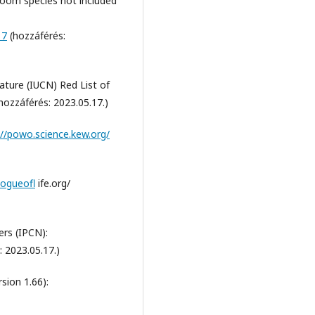
room species not included
17
(hozzáférés:
ature (IUCN) Red List of
hozzáférés: 2023.05.17.)
://powo.science.kew.org/
logueofl
ife.org/
rs (IPCN):
 2023.05.17.)
ion 1.66):