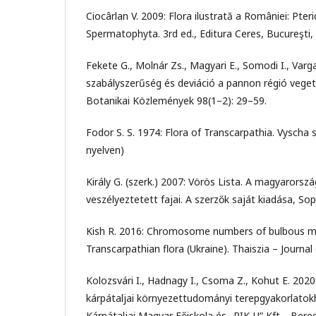
Ciocârlan V. 2009: Flora ilustrată a României: Pter
Spermatophyta. 3rd ed., Editura Ceres, Bucureşti,
Fekete G., Molnár Zs., Magyari E., Somodi I., Varg
szabályszerűség és deviáció a pannon régió veget
Botanikai Közlemények 98(1–2): 29–59.
Fodor S. S. 1974: Flora of Transcarpathia. Vyscha s
nyelven)
Király G. (szerk.) 2007: Vörös Lista. A magyarorszá
veszélyeztetett fajai. A szerzők saját kiadása, Sop
Kish R. 2016: Chromosome numbers of bulbous m
Transcarpathian flora (Ukraine). Thaiszia – Journal
Kolozsvári I., Hadnagy I., Csoma Z., Kohut E. 202
kárpátaljai környezettudományi terepgyakorlatokh
Kárpátaljai Magyar Főiskola és „RIK-U” Kft ., Ber