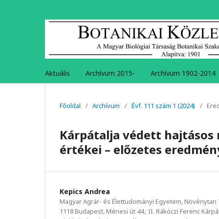
Aktuális
Archívum 2015-
Archívum 1902-2014
Főoldal
/
Archívum
/
Évf. 111 szám 1 (2024)
/
Ere
Kárpátalja védett hajtáso
értékei – előzetes eredmé
Kepics Andrea
Magyar Agrár- és Élettudományi Egyetem, Növénytan
1118 Budapest, Ménesi út 44.; II. Rákóczi Ferenc Kárpát