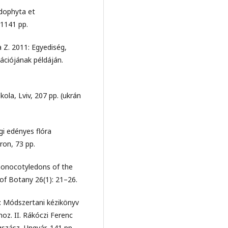
idophyta et
 1141 pp.
a Z. 2011: Egyediség,
ációjának példáján.
kola, Lviv, 207 pp. (ukrán
gi edényes flóra
ron, 73 pp.
onocotyledons of the
 of Botany 26(1): 21–26.
0: Módszertani kézikönyv
oz. II. Rákóczi Ferenc
egszász–Ungvár, 141 pp.