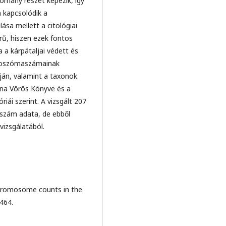
tomány részét képezik, így
 kapcsolódik a
ása mellett a citológiai
rű, hiszen ezek fontos
 a kárpátaljai védett és
omoszómaszámainak
pján, valamint a taxonok
jna Vörös Könyve és a
ái szerint. A vizsgált 207
aszám adata, de ebből
vizsgálatából.
Chromosome counts in the
464.