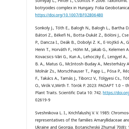
Somlyay L., Pintér I., Csontos P. 2006: Taxonomic
botryoides complex in Hungary. Folia Geobotanica
https://doi.org/10.1007/BF02806480
Sonkoly J., Tóth E., Balogh N., Balogh L., Bartha 
Bátori Z., Békefi N., Botta-Dukát Z., Bölöni J., Cse
P., Dancza I., Deák B., Dobolyi Z. K., E-Vojtkó A., G
Henn T., Horváth F., Höhn M., Jakab G., Kelemen A., 
Kovacsics-Vári G., Kun A., Lehoczky É., Lengyel A.,
B. A., Matus G., McIntosh-Buday A., Mesterházy A.,
Molnár Zs., Morschhauser T., Papp L., Pósa P., Ré
F., Takács A., Tamás J., Tiborcz V., Tölgyesi Cs., T
O., Virók V.,Wirth T. Török P. 2023: PADAPT 1.0 –
Plant Traits. Scientific Data 10: 742.
https://doi.or
02619-9
Sveshnikova L. I., Krichfalushij V. V. 1985: Chro
representatives of the families Amaryllidaceae and 
Ukraine and Georgia. Botanicheskii Zhurnal 70(8):