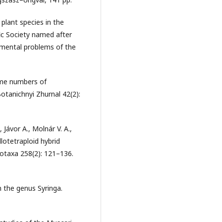
 plant species in the
fic Society named after
onmental problems of the
some numbers of
Botanichnyi Zhurnal 42(2):
 Jávor A., Molnár V. A.,
lotetraploid hybrid
totaxa 258(2): 121–136.
 the genus Syringa.