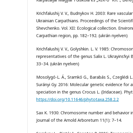
Krichfalushij V. V., Budnykov H. 2003: Rare vascular
Ukrainian Carpathians. Proceedings of the Scienti
Shevchenko. Vol. XII: Ecological collection. Envir
Carpathian region, pp. 182–192. (ukrán nyelven)
Krichfalushij V. V., Golyshkin. L. V. 1985: Chromo
representatives of the genus Salix L. Ukrayins’kyi 
33–34. (ukrán nyelven)
Mosolygó-L. Á., Sramkó G., Barabás S., Czeglédi L.,
Surányi Gy. 2016: Molecular genetic evidence for al
speciation in the genus Crocus L. (Iridaceae). Phy
https://doi.org/10.11646/phytotaxa.258.2.2
Sax K. 1930: Chromosome number and behavior in
Journal of the Arnold Arboretum 11(1): 7–14.