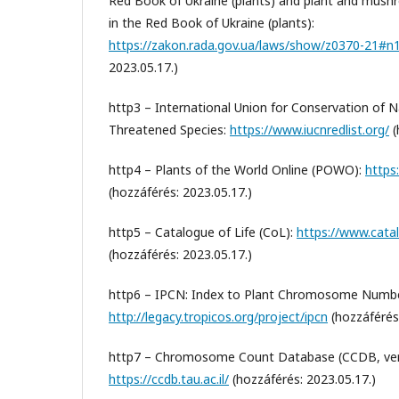
Red Book of Ukraine (plants) and plant and mush
in the Red Book of Ukraine (plants):
https://zakon.rada.gov.ua/laws/show/z0370-21#n
2023.05.17.)
http3 – International Union for Conservation of N
Threatened Species:
https://www.iucnredlist.org/
(
http4 – Plants of the World Online (POWO):
https
(hozzáférés: 2023.05.17.)
http5 – Catalogue of Life (CoL):
https://www.cata
(hozzáférés: 2023.05.17.)
http6 – IPCN: Index to Plant Chromosome Numbe
http://legacy.tropicos.org/project/ipcn
(hozzáférés:
http7 – Chromosome Count Database (CCDB, vers
https://ccdb.tau.ac.il/
(hozzáférés: 2023.05.17.)