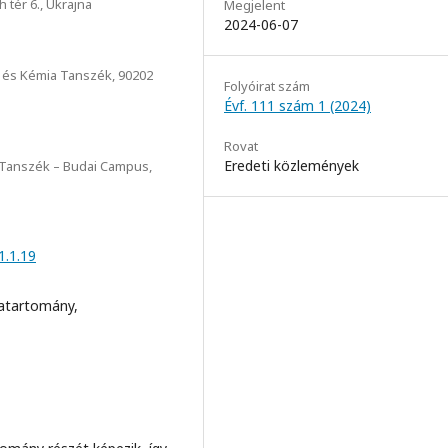
tér 6., Ukrajna
Megjelent
2024-06-07
ia és Kémia Tanszék, 90202
Folyóirat szám
Évf. 111 szám 1 (2024)
Rovat
Eredeti közlemények
 Tanszék – Budai Campus,
1.1.19
ratartomány,