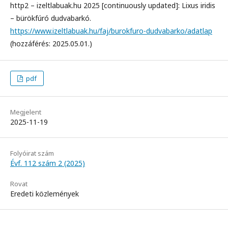
http2 – izeltlabuak.hu 2025 [continuously updated]: Lixus iridis
– bürökfúró dudvabarkó.
https://www.izeltlabuak.hu/faj/burokfuro-dudvabarko/adatlap
(hozzáférés: 2025.05.01.)
pdf
Megjelent
2025-11-19
Folyóirat szám
Évf. 112 szám 2 (2025)
Rovat
Eredeti közlemények