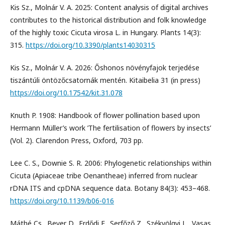
Kis Sz., Molnár V. A. 2025: Content analysis of digital archives
contributes to the historical distribution and folk knowledge
of the highly toxic Cicuta virosa L. in Hungary. Plants 14(3):
315.
https://doi.org/10.3390/plants14030315
Kis Sz., Molnár V. A. 2026: Őshonos növényfajok terjedése
tiszántúli öntözőcsatornák mentén. Kitaibelia 31 (in press)
https://doi.org/10.17542/kit.31.078
Knuth P. 1908: Handbook of flower pollination based upon
Hermann Müller’s work ’The fertilisation of flowers by insects’
(Vol. 2). Clarendon Press, Oxford, 703 pp.
Lee C. S., Downie S. R. 2006: Phylogenetic relationships within
Cicuta (Apiaceae tribe Oenantheae) inferred from nuclear
rDNA ITS and cpDNA sequence data. Botany 84(3): 453–468.
https://doi.org/10.1139/b06-016
Máthé Cs., Beyer D., Erdődi F., Serfőző Z., Székvölgyi L., Vasas