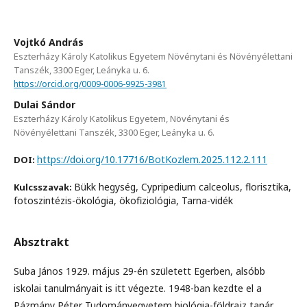
Vojtkó András
Eszterházy Károly Katolikus Egyetem Növénytani és Növényélettani
Tanszék, 3300 Eger, Leányka u. 6.
https://orcid.org/0009-0006-9925-3981
Dulai Sándor
Eszterházy Károly Katolikus Egyetem, Növénytani és
Növényélettani Tanszék, 3300 Eger, Leányka u. 6.
https://doi.org/10.17716/BotKozlem.2025.112.2.111
DOI:
Bükk hegység, Cypripedium calceolus, florisztika,
Kulcsszavak:
fotoszintézis-ökológia, ökofiziológia, Tarna-vidék
Absztrakt
Suba János 1929. május 29-én született Egerben, alsóbb
iskolai tanulmányait is itt végezte. 1948-ban kezdte el a
Pázmány Péter Tudományegyetem biológia-földrajz tanár