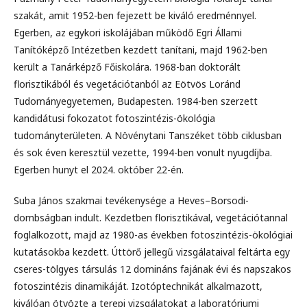
szakát, amit 1952-ben fejezett be kiváló eredménnyel.
Egerben, az egykori iskolájában működő Egri Állami
Tanítóképző Intézetben kezdett tanítani, majd 1962-ben
került a Tanárképző Főiskolára. 1968-ban doktorált
florisztikából és vegetációtanból az Eötvös Loránd
Tudományegyetemen, Budapesten. 1984-ben szerzett
kandidátusi fokozatot fotoszintézis-ökológia
tudományterületen. A Növénytani Tanszéket több ciklusban
és sok éven keresztül vezette, 1994-ben vonult nyugdíjba.
Egerben hunyt el 2024. október 22-én.
Suba János szakmai tevékenysége a Heves–Borsodi-
dombságban indult. Kezdetben florisztikával, vegetációtannal
foglalkozott, majd az 1980-as években fotoszintézis-ökológiai
kutatásokba kezdett. Úttörő jellegű vizsgálataival feltárta egy
cseres-tölgyes társulás 12 domináns fajának évi és napszakos
fotoszintézis dinamikáját. Izotóptechnikát alkalmazott,
kiválóan ötvözte a terepi vizsgálatokat a laboratóriumi