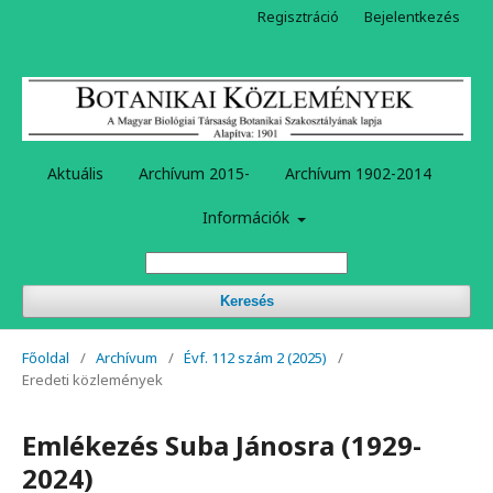
Regisztráció
Bejelentkezés
Aktuális
Archívum 2015-
Archívum 1902-2014
Információk
Keresés
Főoldal
/
Archívum
/
Évf. 112 szám 2 (2025)
/
Eredeti közlemények
Emlékezés Suba Jánosra (1929-
2024)