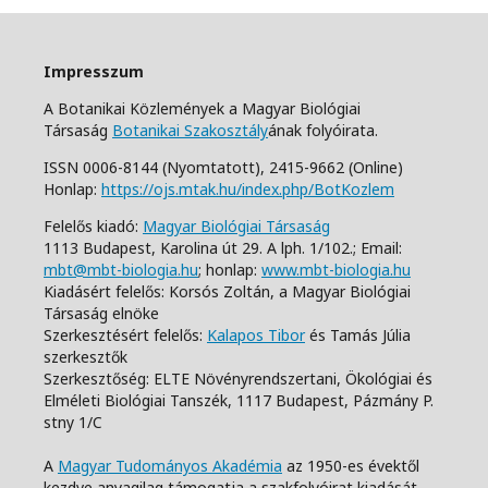
Impresszum
A Botanikai Közlemények a Magyar Biológiai
Társaság
Botanikai Szakosztály
ának folyóirata.
ISSN 0006-8144 (Nyomtatott),
2415-9662 (Online)
Honlap:
https://ojs.mtak.hu/index.php/BotKozlem
Felelős kiadó:
Magyar Biológiai Társaság
1113 Budapest, Karolina út 29. A lph. 1/102.;
Email:
mbt@mbt-biologia.hu
;
honlap:
www.mbt-biologia.hu
Kiadásért felelős: Korsós Zoltán, a Magyar Biológiai
Társaság elnöke
Szerkesztésért felelős:
Kalapos Tibor
és Tamás Júlia
szerkesztők
Szerkesztőség: ELTE Növényrendszertani, Ökológiai és
Elméleti Biológiai Tanszék,
1117 Budapest, Pázmány P.
stny 1/C
A
Magyar Tudományos Akadémia
az 1950-es évektől
kezdve anyagilag támogatja a szakfolyóirat kiadását.