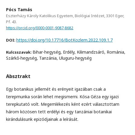
Pócs Tamás
Eszterházy Károly Katolikus Egyetem, Biológiai Intézet, 3301 Eger,
Pf. 43.
https://orcid.org/0000-0001-9087-8682
https://doi.org/10.17716/BotKozlem.2022.109.1.7
DOI:
Bihar-hegység, Erdély, Kilimandzsáró, Románia,
Kulcsszavak:
Szárkő-hegység, Tanzánia, Uluguru-hegység
Absztrakt
Egy botanikus jellemét és erényeit igazában csak a
terepmunka során lehet megismerni. Kósa Géza egy igazi
terepkutató volt. Megemlékezés ként ezért választottam
három közösen tett erdélyi és egy tanzániai botanikai
kirándulásunk epizódjainak a leírását.