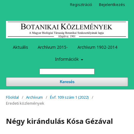
Regisztráció
Bejelentkezés
Aktuális
Archívum 2015-
Archívum 1902-2014
Információk
Keresés
Főoldal
/
Archívum
/
Évf. 109 szám 1 (2022)
/
Eredeti közlemények
Négy kirándulás Kósa Gézával