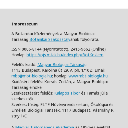
Impresszum
A Botanikai Közlemények a Magyar Biológiai
Társaság
Botanikai Szakosztály
ának folyóirata.
ISSN 0006-8144 (Nyomtatott),
2415-9662 (Online)
Honlap:
https://ojs.mtak.hu/index.php/BotKozlem
Felelős kiadó:
Magyar Biológiai Társaság
1113 Budapest, Karolina út 29. A lph. 1/102.;
Email:
mbt@mbt-biologia.hu
;
honlap:
www.mbt-biologia.hu
Kiadásért felelős: Korsós Zoltán, a Magyar Biológiai
Társaság elnöke
Szerkesztésért felelős:
Kalapos Tibor
és Tamás Júlia
szerkesztők
Szerkesztőség: ELTE Növényrendszertani, Ökológiai és
Elméleti Biológiai Tanszék,
1117 Budapest, Pázmány P.
stny 1/C
A
Magyar Tudományos Akadémia
az 1950-es évektől