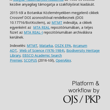
kezdve anyagilag támogatja a szakfolyóirat kiadását.
2015-től a Botanikai Közleményekben megjelenő cikkek
Crossref DOI azonosítóval rendelkeznek (DOI:
10.17716/BotKozlem), az
MTMT
indexálja, a cikkek
egyenként az
MTA REAL
repozitóriumában, a teljes
füzet az
MTA REAL-J
repozitóriumában archiválásra
kerülnek.
Indexelés:
MTMT
,
Matarka
,
OSZK EPA
,
Arcanum
ADT
,
Web of Science (1976-1984)
,
Biodiversity Heritage
Library
,
EBSCO Academic Search
Premier
,
SCOPUS
(2016-tól),
OpenAlex
.