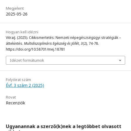
Megjelent
2025-05-26
Hogyan kell idézni
VitraiJ. (2025). Cikkismertetés: Nemzeti népegészségügyi stratégiák –
áttekintés.
Multidiszciplináris Egészség és Jóllét
,
3
(2), 74-78.
https://doi.org/10.58701/mej.18781
Idézet formátumok
Folyóirat szám
Évf. 3 szám 2 (2025)
Rovat
Recenziók
Ugyanannak a szerző(k)nek a legtöbbet olvasott