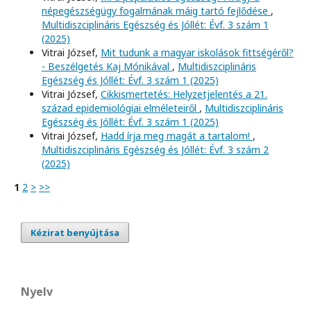
népegészségügy fogalmának máig tartó fejlődése
,
Multidiszciplináris Egészség és Jóllét: Évf. 3 szám 1
(2025)
Vitrai József,
Mit tudunk a magyar iskolások fittségéről?
- Beszélgetés Kaj Mónikával
,
Multidiszciplináris
Egészség és Jóllét: Évf. 3 szám 1 (2025)
Vitrai József,
Cikkismertetés: Helyzetjelentés a 21.
század epidemiológiai elméleteiről
,
Multidiszciplináris
Egészség és Jóllét: Évf. 3 szám 1 (2025)
Vitrai József,
Hadd írja meg magát a tartalom!
,
Multidiszciplináris Egészség és Jóllét: Évf. 3 szám 2
(2025)
1
2
>
>>
Kézirat benyújtása
Nyelv