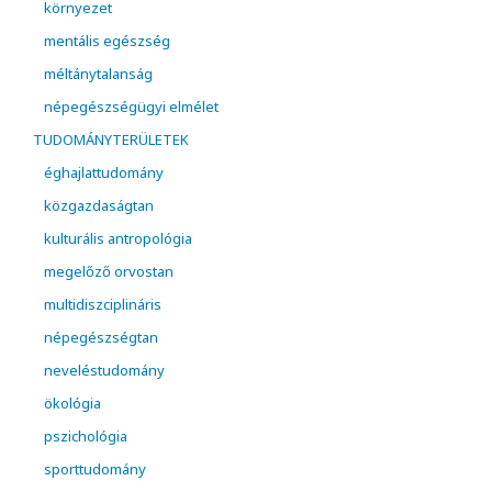
környezet
mentális egészség
méltánytalanság
népegészségügyi elmélet
TUDOMÁNYTERÜLETEK
éghajlattudomány
közgazdaságtan
kulturális antropológia
megelőző orvostan
multidiszciplináris
népegészségtan
neveléstudomány
ökológia
pszichológia
sporttudomány