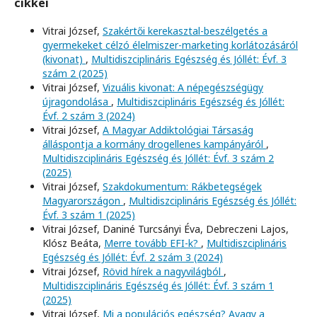
cikkei
Vitrai József,
Szakértői kerekasztal-beszélgetés a
gyermekeket célzó élelmiszer-marketing korlátozásáról
(kivonat)
,
Multidiszciplináris Egészség és Jóllét: Évf. 3
szám 2 (2025)
Vitrai József,
Vizuális kivonat: A népegészségügy
újragondolása
,
Multidiszciplináris Egészség és Jóllét:
Évf. 2 szám 3 (2024)
Vitrai József,
A Magyar Addiktológiai Társaság
álláspontja a kormány drogellenes kampányáról
,
Multidiszciplináris Egészség és Jóllét: Évf. 3 szám 2
(2025)
Vitrai József,
Szakdokumentum: Rákbetegségek
Magyarországon
,
Multidiszciplináris Egészség és Jóllét:
Évf. 3 szám 1 (2025)
Vitrai József, Daniné Turcsányi Éva, Debreczeni Lajos,
Klósz Beáta,
Merre tovább EFI-k?
,
Multidiszciplináris
Egészség és Jóllét: Évf. 2 szám 3 (2024)
Vitrai József,
Rövid hírek a nagyvilágból
,
Multidiszciplináris Egészség és Jóllét: Évf. 3 szám 1
(2025)
Vitrai József,
Mi a populációs egészség? Avagy a