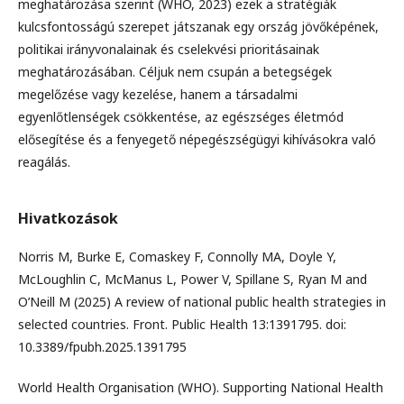
meghatározása szerint (WHO, 2023) ezek a stratégiák
kulcsfontosságú szerepet játszanak egy ország jövőképének,
politikai irányvonalainak és cselekvési prioritásainak
meghatározásában. Céljuk nem csupán a betegségek
megelőzése vagy kezelése, hanem a társadalmi
egyenlőtlenségek csökkentése, az egészséges életmód
elősegítése és a fenyegető népegészségügyi kihívásokra való
reagálás.
Hivatkozások
Norris M, Burke E, Comaskey F, Connolly MA, Doyle Y,
McLoughlin C, McManus L, Power V, Spillane S, Ryan M and
O’Neill M (2025) A review of national public health strategies in
selected countries. Front. Public Health 13:1391795. doi:
10.3389/fpubh.2025.1391795
World Health Organisation (WHO). Supporting National Health