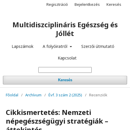
Regisztráció
Bejelentkezés
Keresés
Multidiszciplináris Egészség és
Jóllét
Lapszámok
A folyóiratról
Szerzői útmutató
Kapcsolat
Keresés
Főoldal
/
Archívum
/
Évf. 3 szám 2 (2025)
/
Recenziók
Cikkismertetés: Nemzeti
népegészségügyi stratégiák –
áttekintés