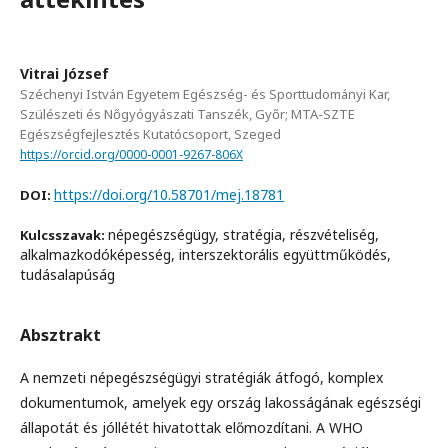
Vitrai József
Széchenyi István Egyetem Egészség- és Sporttudományi Kar,
Szülészeti és Nőgyógyászati Tanszék, Győr; MTA-SZTE
Egészségfejlesztés Kutatócsoport, Szeged
https://orcid.org/0000-0001-9267-806X
https://doi.org/10.58701/mej.18781
DOI:
népegészségügy, stratégia, részvételiség,
Kulcsszavak:
alkalmazkodóképesség, interszektorális együttműködés,
tudásalapúság
Absztrakt
A nemzeti népegészségügyi stratégiák átfogó, komplex
dokumentumok, amelyek egy ország lakosságának egészségi
állapotát és jóllétét hivatottak előmozdítani. A WHO