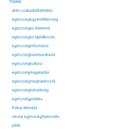
TÉMÁK
aktív szabadidőeltöltés
egészségegyenlőtlenség
egészséges életmód
egészséges táplálkozás
egészséginformáció
egészségkommunikáció
egészségkultúra
egészségmagatartás
egészségmeghatározók
egészségműveltség
egészségpolitika
fizikai aktivitás
iskolai egészségfejlesztés
jóllét