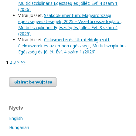
Multidiszciplináris Egészség és Jóllét: Évf. 4 szám 1
(2026)
Vitrai József,
Szakdokumentum: Magyarországi
egészségveszteségek, 2025 – Vezetői összefoglaló
,
Multidiszciplináris Egészség és Jóllét: Évf. 3 szám 4
(2025)
Vitrai József,
Cikkismertetés: Ultrafeldolgozott
élelmiszerek és az emberi egészség
,
Multidiszciplináris
Egészség és Jóllét: Évf. 4 szám 1 (2026)
1
2
3
>
>>
Kézirat benyújtása
Nyelv
English
Hungarian