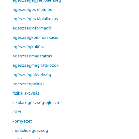
egészségegyenlőtlenség
egészséges életmód
egészséges táplálkozás
egészséginformáció
egészségkommunikáció
egészségkultúra
egészségmagatartás
egészségmeghatározók
egészségműveltség
egészségpolitika
fizikai aktivitás
iskolai egészségfejlesztés
jóllét
környezet
mentális egészség