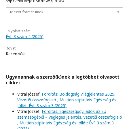
https://doi.org/10.58701/mej.20764
Idézet formátumok
Folyóirat szám
Évf. 3 szám 4 (2025)
Rovat
Recenziók
Ugyanannak a szerző(k)nek a legtöbbet olvasott
cikkei
Vitrai József,
Fordítás: Boldogság világjelentés 2025.
Vezetői összefoglaló
,
Multidiszciplináris Egészség és
Jóllét: Évf. 3 szám 3 (2025)
Vitrai József,
Fordítás: Egészségügyi adók az EU
szemszögéből – végleges jelentés. Vezetői összefoglaló
,
Multidiszciplináris Egészség és Jóllét: Évf. 3 szám 3
(2025)