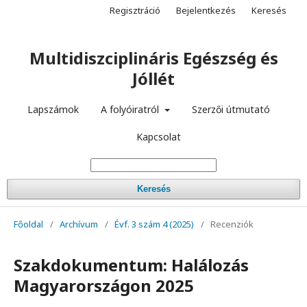
Regisztráció
Bejelentkezés
Keresés
Multidiszciplináris Egészség és
Jóllét
Lapszámok
A folyóiratról
Szerzői útmutató
Kapcsolat
Keresés
Főoldal
/
Archívum
/
Évf. 3 szám 4 (2025)
/
Recenziók
Szakdokumentum: Halálozás
Magyarországon 2025