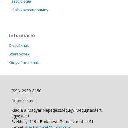
szociológia
táplálkozástudomány
Információ
Olvasóknak
Szerzőknek
Könyvtárosoknak
ISSN 2939-8150
Impresszum:
Kiadja a Magyar Népegészségügy Megújításáért
Egyesület
Székhely: 1194 Budapest, Temesvár utca 41.
E-mail:
mej.folyoirat@gmail.com