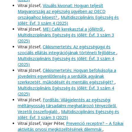
Vitrai József,
Vizuális kivonat: Hogyan teljesít
Magyarország az egészség ügyében az OECD
országaihoz képest?
,
Multidiszciplináris Egészség és
Jóllét: Évf. 3 szám 4 (2025)
Vitrai József,
MEJ Café kerekasztal a jóllétről
,
Multidiszciplináris Egészség és Jóllét: Évf. 3 szám 3
(2025)
Vitrai József,
Cikkismertetés: Az egészségügyi és
szociális ellátás integrációjának történeti fejlődése
,
Multidiszciplináris Egészség és Jóllét: Évf. 3 szám 4
(2025)
Vitrai József,
Cikkismertetés: Hogyan befolyásolja a
jövedelmi egyenlőtlenség a serdülők agyának
szerkezetét, működését és mentális egészségét?
,
Multidiszciplináris Egészség és Jóllét: Évf. 3 szám 4
(2025)
Vitrai József,
Fordítás: Világjelentés az egészségi
méltányosság társadalmi meghatározó tényezőiről.
Vezetői összefoglaló
,
Multidiszciplináris Egészség és
Jóllét: Évf. 3 szám 3 (2025)
Vitrai József, Vajer Péter,
Prevenció receptre? – A fizikai
aktivitás orvosi megközelítésének dilemmái
,