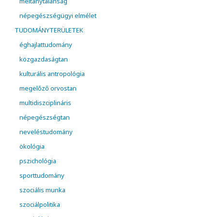
méltánytalanság
népegészségügyi elmélet
TUDOMÁNYTERÜLETEK
éghajlattudomány
közgazdaságtan
kulturális antropológia
megelőző orvostan
multidiszciplináris
népegészségtan
neveléstudomány
ökológia
pszichológia
sporttudomány
szociális munka
szociálpolitika