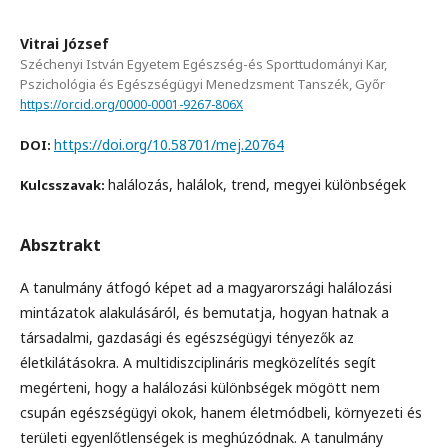
Vitrai József
Széchenyi István Egyetem Egészség-és Sporttudományi Kar,
Pszichológia és Egészségügyi Menedzsment Tanszék, Győr
https://orcid.org/0000-0001-9267-806X
https://doi.org/10.58701/mej.20764
DOI:
halálozás, halálok, trend, megyei különbségek
Kulcsszavak:
Absztrakt
A tanulmány átfogó képet ad a magyarországi halálozási
mintázatok alakulásáról, és bemutatja, hogyan hatnak a
társadalmi, gazdasági és egészségügyi tényezők az
életkilátásokra. A multidiszciplináris megközelítés segít
megérteni, hogy a halálozási különbségek mögött nem
csupán egészségügyi okok, hanem életmódbeli, környezeti és
területi egyenlőtlenségek is meghúzódnak. A tanulmány