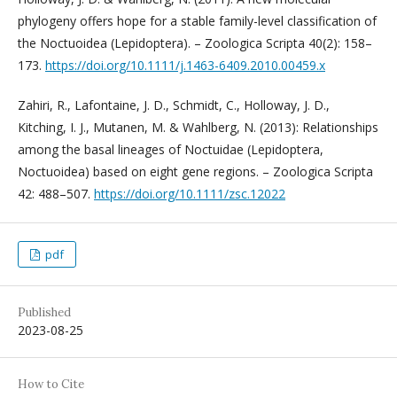
phylogeny offers hope for a stable family-level classification of
the Noctuoidea (Lepidoptera). – Zoologica Scripta 40(2): 158–
173.
https://doi.org/10.1111/j.1463-6409.2010.00459.x
Zahiri, R., Lafontaine, J. D., Schmidt, C., Holloway, J. D.,
Kitching, I. J., Mutanen, M. & Wahlberg, N. (2013): Relationships
among the basal lineages of Noctuidae (Lepido­ptera,
Noctuoidea) based on eight gene regions. – Zoologica Scripta
42: 488–507.
https://doi.org/10.1111/zsc.12022
pdf
Published
2023-08-25
How to Cite