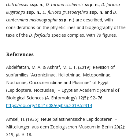
chitralensis
ssp. n.
,
D. turana cisiliensis
ssp. n.
,
D. furiosa
kugitanga
ssp. n
.,
D. furiosa griseoerythra
ssp. n.
and
D.
contermina melanographa
ssp. n.
) are described, with
considerations on the phyletic lines and biogeography of the
taxa of the
D. forficula
species complex. With 79 figures.
References
Abdelfattah, M. A. & Ashraf, M. E. T. (2019): Revision of
subfamilies “Acronictinae, Heliothinae, Metoponiinae,
Noctuinae, Oncocnemidinae and Plusiinae” of Egypt
(Lepidoptera, Noctuidae). – Egyptian Academic Journal of
Biological Sciences (A. Entomology) 12(5): 92–76.
https://doi.org/10.21608/eajbsa.2019.52314
Amsel, H. (1935): Neue palästinensische Lepidopteren. –
Mitteilungen aus dem Zoologischen Museum in Berlin 20(2):
319, pl. 9–18.