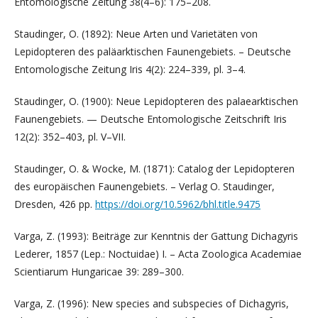
Entomologische Zeitung 38(4–6): 175–208.
Staudinger, O. (1892): Neue Arten und Varietäten von
Lepidopteren des paläarktischen Faunengebiets. – Deutsche
Entomologische Zeitung Iris 4(2): 224–339, pl. 3–4.
Staudinger, O. (1900): Neue Lepidopteren des palaearktischen
Faunengebiets. — Deutsche Entomologische Zeitschrift Iris
12(2): 352–403, pl. V–VII.
Staudinger, O. & Wocke, M. (1871): Catalog der Lepidopteren
des europäischen Faunengebiets. – Verlag O. Staudinger,
Dresden, 426 pp.
https://doi.org/10.5962/bhl.title.9475
Varga, Z. (1993): Beiträge zur Kenntnis der Gattung Dichagyris
Lederer, 1857 (Lep.: Noctuidae) I. – Acta Zoologica Academiae
Scientiarum Hungaricae 39: 289–300.
Varga, Z. (1996): New species and subspecies of Dichagyris,