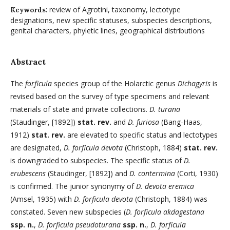
review of Agrotini, taxonomy, lectotype
Keywords:
designations, new specific statuses, subspecies descriptions,
genital characters, phyletic lines, geographical distributions
Abstract
The
forficula
species group of the Holarctic genus
Dichagyris
is
revised based on the survey of type specimens and relevant
materials of state and private collections.
D. turana
(Staudinger, [1892])
stat. rev.
and
D. furiosa
(Bang-Haas,
1912)
stat. rev.
are elevated to specific status and lectotypes
are designated,
D. forficula devota
(Christoph, 1884)
stat. rev.
is downgraded to subspecies. The specific status of
D.
erubescens
(Staudinger, [1892]) and
D. contermina
(Corti, 1930)
is confirmed. The junior synonymy of
D. devota eremica
(Amsel, 1935) with
D. forficula devota
(Christoph, 1884) was
constated. Seven new subspecies (
D. forficula akdagestana
ssp. n.
,
D. forficula pseudoturana
ssp. n.
,
D. forficula