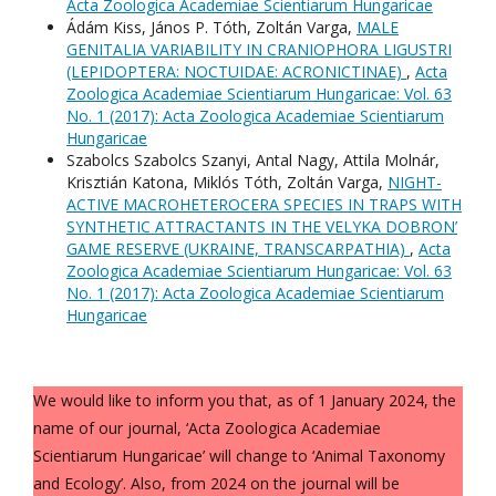
Acta Zoologica Academiae Scientiarum Hungaricae
Ádám Kiss, János P. Tóth, Zoltán Varga,
MALE
GENITALIA VARIABILITY IN CRANIOPHORA LIGUSTRI
(LEPIDOPTERA: NOCTUIDAE: ACRONICTINAE)
,
Acta
Zoologica Academiae Scientiarum Hungaricae: Vol. 63
No. 1 (2017): Acta Zoologica Academiae Scientiarum
Hungaricae
Szabolcs Szabolcs Szanyi, Antal Nagy, Attila Molnár,
Krisztián Katona, Miklós Tóth, Zoltán Varga,
NIGHT-
ACTIVE MACROHETEROCERA SPECIES IN TRAPS WITH
SYNTHETIC ATTRACTANTS IN THE VELYKA DOBRON’
GAME RESERVE (UKRAINE, TRANSCARPATHIA)
,
Acta
Zoologica Academiae Scientiarum Hungaricae: Vol. 63
No. 1 (2017): Acta Zoologica Academiae Scientiarum
Hungaricae
We would like to inform you that, as of 1 January 2024, the
name of our journal, ‘Acta Zoologica Academiae
Scientiarum Hungaricae’ will change to ‘Animal Taxonomy
and Ecology’. Also, from 2024 on the journal will be