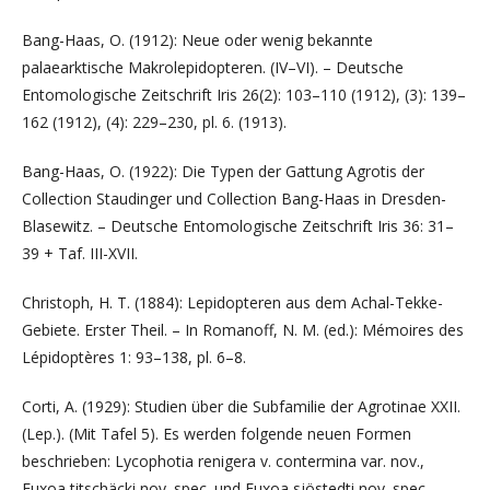
Bang-Haas, O. (1912): Neue oder wenig bekannte
palaearktische Makrolepidopteren. (IV–VI). – Deutsche
Entomologische Zeitschrift Iris 26(2): 103–110 (1912), (3): 139–
162 (1912), (4): 229–230, pl. 6. (1913).
Bang-Haas, O. (1922): Die Typen der Gattung Agrotis der
Collection Staudinger und Collection Bang-Haas in Dresden-
Blasewitz. – Deutsche Entomologische Zeitschrift Iris 36: 31–
39 + Taf. III-XVII.
Christoph, H. T. (1884): Lepidopteren aus dem Achal-Tekke-
Gebiete. Erster Theil. – In Romanoff, N. M. (ed.): Mémoires des
Lépidoptères 1: 93–138, pl. 6–8.
Corti, A. (1929): Studien über die Subfamilie der Agrotinae XXII.
(Lep.). (Mit Tafel 5). Es werden folgende neuen Formen
beschrieben: Lycophotia renigera v. contermina var. nov.,
Euxoa titschäcki nov. spec. und Euxoa sjöstedti nov. spec.,