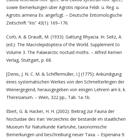
sowie Bemerkungen über Agrotis nipona Feldr. u. Reg. u.
Agrotis armena Ev. angefügt. – Deutsche Entomologische
Zeitschrift “Iris” 43(1): 169–176.
Corti, A. & Draudt, M. (1933): Gattung Rhyacia. In: Seitz, A.
(ed.): The Macrolepidoptera of the World. Supplement to
Volume 3. The Palaearctic noctuid moths. – Alfred Kernen
Verlag, Stuttgart, p. 68.
[Denis, J. N. C. M. & Schiffermüller, I.] (1775): Ankündigung
eines systematischen Werkes von den Schmetterlingen der
Wienergegend, herausgegeben von einigen Lehrern am k. k.
Theresianum. – Wien, 322 pp., Tab. 1a-1b.
Ebert, G. & Hacker, H. H. (2002): Beitrag zur Fauna der
Noctuidae des Iran: Verzeichnis der bestande im staatlichen
Museum für Naturkunde Karlsruhe, taxonomische
Bemerkungen und beschreibung neuer Taxa. – Esperiana 9: