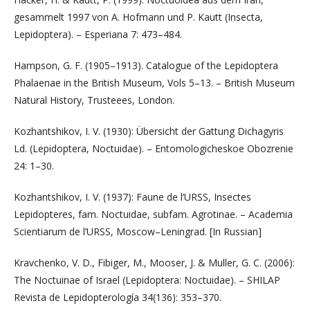
gesammelt 1997 von A. Hofmann und P. Kautt (Insecta,
Lepidoptera). – Esperiana 7: 473–484.
Hampson, G. F. (1905–1913). Catalogue of the Lepidoptera
Phalaenae in the British Museum, Vols 5–13. – British Museum
Natural History, Trusteees, London.
Kozhantshikov, I. V. (1930): Übersicht der Gattung Dichagyris
Ld. (Lepidoptera, Noctuidae). – Entomologicheskoe Obozrenie
24: 1–30.
Kozhantshikov, I. V. (1937): Faune de l’URSS, Insectes
Lepidopteres, fam. Noctuidae, subfam. Agrotinae. – Academia
Scientiarum de l’URSS, Moscow–Leningrad. [In Russian]
Kravchenko, V. D., Fibiger, M., Mooser, J. & Muller, G. C. (2006):
The Noctuinae of Israel (Lepidoptera: Noctuidae). – SHILAP
Revista de Lepidopterología 34(136): 353–370.