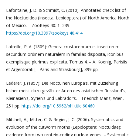
Lafontaine, J. D. & Schmidt, C. (2010): Annotated check list of
the Noctuoidea (Insecta, Lepidoptera) of North America North
of Mexico. – ZooKeys 40: 1–239.
https://doi.org/10.3897/zookeys.40.414
Latreille, P. A. (1809): Genera crustaceorum et insectorum
secundum ordinem naturalem in familias disposita, iconibus
exemplisque plurimus explicata. Tomus 4. – A. Koenig, Parisiis
et Argentorati [= Paris and Strasbourg], 399 pp.
Lederer, J. (1857): Die Noctuinen Europa’s, mit Zuziehung
bisher meist dazu gezählter Arten des asiatischen Russland’s,
Kleinasien’s, Syrien’s und Labrador’s. – Friedrich Manz, Wien,
251 pp.
https://doi.org/10.5962/bhl.title.60460
Mitchell, A., Mitter, C. & Regier, J. C. (2006): Systematics and
evolution of the cutworm moths (Lepidoptera: Noctuidae):
evidence from two protein-coding nuclear genes. – Systematic