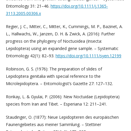
Entomology 31: 21–46.
https://doi.org/10.1111/j.1365-
3113.2005.00306.x
Regier, J. C., Mitter, C., Mitter, K., Cummings, M. P., Bazinet, A.
L., Hallwachs, W., Janzen, D. H. & Zwick, A. (2016): Further
progress on the phylogeny of Noctuoidea (Insecta:
Lepidoptera) using an expanded gene sample. – Systematic
Entomology 42(1): 82–93.
https://doi.org/10.1111/syen.12199
Robinson, G. S. (1976): The preparation of slides of
Lepidoptera genitalia with special reference to the
Microlepidoptera. – Entomologist’s Gazette 27: 127–132.
Ronkay, L. & Gyulai, P. (2006): New Noctuidae (Lepidoptera)
species from Iran and Tibet. – Esperiana 12: 211–241.
Staudinger, O. (1877): Neue Lepidopteren des europäischen
Faunengebietes aus meiner Sammlung. – Stettiner