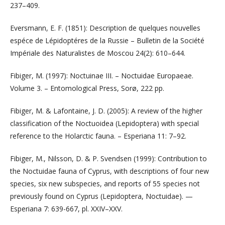
237–409.
Eversmann, E. F. (1851): Description de quelques nouvelles
espéce de Lépidoptéres de la Russie – Bulletin de la Société
Impériale des Naturalistes de Moscou 24(2): 610–644.
Fibiger, M. (1997): Noctuinae III. – Noctuidae Europaeae.
Volume 3. – Entomological Press, Sorø, 222 pp.
Fibiger, M. & Lafontaine, J. D. (2005): A review of the higher
classification of the Noctuoidea (Lepidoptera) with special
reference to the Holarctic fauna. – Esperiana 11: 7–92.
Fibiger, M., Nilsson, D. & P. Svendsen (1999): Contribution to
the Noctuidae fauna of Cyprus, with descriptions of four new
species, six new subspecies, and reports of 55 species not
previously found on Cyprus (Lepidoptera, Noctuidae). —
Esperiana 7: 639-667, pl. XXIV–XXV.