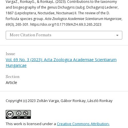
VargaZ., RonkayG., & RonkayL. (2023). Contributions to the taxonomy
and biogeography of the genus Dichagyris (subg. Dichagyris) Lederer,
1867 (Lepidoptera, Noctuidae, Noctuinae) II. The review of the D.
forficula species group.
Acta Zoologica Academiae Scientiarum Hungaricae
,
69
(3), 265-301. https://doi.org/10.17109/AZH.69.3.265.2023
More Citation Formats
Issue
Vol. 69 No. 3 (2023): Acta Zoologica Academiae Scientiarum
Hungaricae
Section
Article
Copyright (c) 2023 Zoltán Varga, Gábor Ronkay, László Ronkay
This work is licensed under a
Creative Commons Attribution-