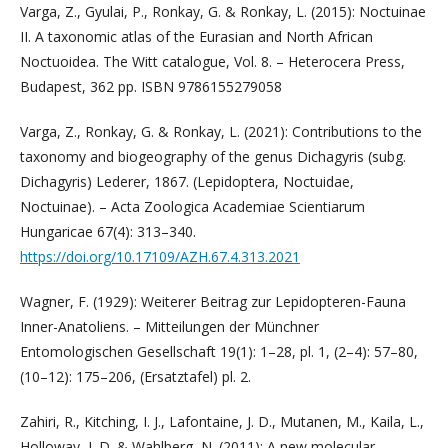
Varga, Z., Gyulai, P., Ronkay, G. & Ronkay, L. (2015): Noctuinae
II. A taxonomic atlas of the Eurasian and North African
Noctuoidea. The Witt catalogue, Vol. 8. – Heterocera Press,
Budapest, 362 pp. ISBN 9786155279058
Varga, Z., Ronkay, G. & Ronkay, L. (2021): Contributions to the
taxonomy and biogeography of the genus Dichagyris (subg.
Dichagyris) Lederer, 1867. (Lepidoptera, Noctuidae,
Noctuinae). – Acta Zoologica Academiae Scientiarum
Hungaricae 67(4): 313–340.
https://doi.org/10.17109/AZH.67.4.313.2021
Wagner, F. (1929): Weiterer Beitrag zur Lepidopteren-Fauna
Inner-Anatoliens. – Mitteilungen der Münchner
Entomologischen Gesellschaft 19(1): 1–28, pl. 1, (2–4): 57–80,
(10–12): 175–206, (Ersatztafel) pl. 2.
Zahiri, R., Kitching, I. J., Lafontaine, J. D., Mutanen, M., Kaila, L.,
Holloway, J. D. & Wahlberg, N. (2011): A new molecular