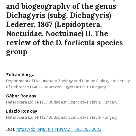
and biogeography of the genus
Dichagyris (subg. Dichagyris)
Lederer, 1867 (Lepidoptera,
Noctuidae, Noctuinae) II. The
review of the D. forficula species
group
Zoltán Varga
Department of Evolutionary Zoology and Human Biology, University
of Debrecen H-4032 Debrecen, Egyetem tér 1, Hungary
Gábor Ronkay
Heterocera Ltd; H-1137 Budapest, Szent István krt 4, Hungary
László Ronkay
Heterocera Ltd; H-1137 Budapest, Szent István krt 4, Hungary
https://doi.org/10.17109/AZH.69.3.265.2023
DOI: