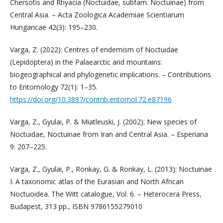
Chersotis and Rhyacia (Noctuidae, subfam. Noctuinae) from
Central Asia. – Acta Zoologica Academiae Scientiarum
Hungaricae 42(3): 195–230.
Varga, Z. (2022): Centres of endemism of Noctuidae
(Lepidoptera) in the Palaearctic arid mountains:
biogeographical and phylogenetic implications. – Contributions
to Entomology 72(1): 1–35.
https://doi.org/10.3897/contrib.entomol.72.e87196
Varga, Z., Gyulai, P. & Miatleuski, J. (2002): New species of
Noctuidae, Noctuinae from Iran and Central Asia. – Esperiana
9: 207–225.
Varga, Z., Gyulai, P., Ronkay, G. & Ronkay, L. (2013): Noctuinae
I. A taxonomic atlas of the Eurasian and North African
Noctuoidea. The Witt catalogue, Vol. 6. – Heterocera Press,
Budapest, 313 pp., ISBN 9786155279010