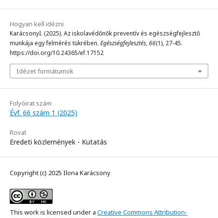
Hogyan kell idézni
KarácsonyI. (2025). Az iskolavédőnők preventív és egészségfejlesztő
munkája egy felmérés tükrében.
Egészségfejlesztés
,
66
(1), 27-45.
https://doi.org/10.24365/ef.17152
Idézet formátumok
Folyóirat szám
Évf. 66 szám 1 (2025)
Rovat
Eredeti közlemények - Kutatás
Copyright (c) 2025 Ilona Karácsony
This work is licensed under a
Creative Commons Attribution-