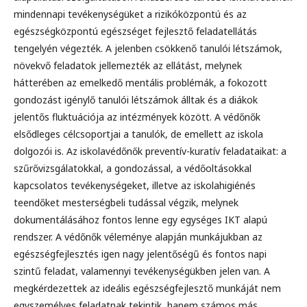
mindennapi tevékenységüket a rizikóközpontú és az
egészségközpontú egészséget fejlesztő feladatellátás
tengelyén végezték. A jelenben csökkenő tanulói létszámok,
növekvő feladatok jellemezték az ellátást, melynek
hátterében az emelkedő mentális problémák, a fokozott
gondozást igénylő tanulói létszámok álltak és a diákok
jelentős fluktuációja az intézmények között. A védőnők
elsődleges célcsoportjai a tanulók, de emellett az iskola
dolgozói is. Az iskolavédőnők preventív-kuratív feladataikat: a
szűrővizsgálatokkal, a gondozással, a védőoltásokkal
kapcsolatos tevékenységeket, illetve az iskolahigiénés
teendőket mesterségbeli tudással végzik, melynek
dokumentálásához fontos lenne egy egységes IKT alapú
rendszer. A védőnők véleménye alapján munkájukban az
egészségfejlesztés igen nagy jelentőségű és fontos napi
szintű feladat, valamennyi tevékenységükben jelen van. A
megkérdezettek az ideális egészségfejlesztő munkáját nem
egyszemélyes feladatnak tekintik, hanem számos más