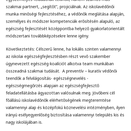
szakmai partnert, „segítőt”, projiciálnak. Az iskolavédőnői
munka minőségi fejlesztéséhez, a védőnők meglátása alapján,
személyes és módszer kompetenciák erősítésén alapuló, az
egészség fejlesztését középpontba helyező gyakorlatorientált
módszertani továbbképzésekre lenne igény.
Következtetés: Célszerű lenne, ha lokális szinten valamennyi
az iskolai egészségfejlesztésben részt vevő szakember
úgynevezett egészség-koalíciót alkotva team munkában
összeadná szakmai tudását. A preventív – kuratív védőnői
teendők a felvilágosítás- egészségnevelés -
egészségmegőrzés alapjain az egészségfejlesztő
feladatellátásba ágyazottan valósulnak meg. Jövőbeni cél
főállású iskolavédőnők elérhetőségének megteremtése
valamennyi alap és középfokú köznevelési intézményben, ilyen
irányú esélyegyenlőség biztosítása valamennyi település kis és
nagy iskolájában is.