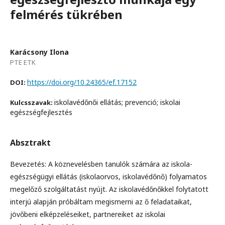
felmérés tükrében
Karácsony Ilona
PTE ETK
https://doi.org/10.24365/ef.17152
DOI:
iskolavédőnői ellátás; prevenció; iskolai
Kulcsszavak:
egészségfejlesztés
Absztrakt
Bevezetés: A köznevelésben tanulók számára az iskola-
egészségügyi ellátás (iskolaorvos, iskolavédőnő) folyamatos
megelőző szolgáltatást nyújt. Az iskolavédőnőkkel folytatott
interjú alapján próbáltam megismerni az ő feladataikat,
jövőbeni elképzeléseiket, partnereiket az iskolai