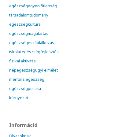
egészségegyenlőtlenség
társadalomtudomány
egészségkultúra
egészségmagatartás
egészséges táplálkozás
iskolai egészségfejlesztés
fizikai aktivitás
népegészségügyi elmélet
mentális egészség
egészségpolitika
környezet
Információ
Olvasóknak