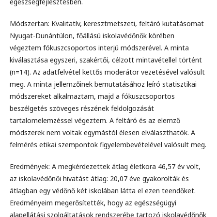
egészségfejlesztésben.
Módszertan: Kvalitatív, keresztmetszeti, feltáró kutatásomat
Nyugat-Dunántúlon, főállású iskolavédőnők körében
végeztem fókuszcsoportos interjú módszerével. A minta
kiválasztása egyszeri, szakértői, célzott mintavétellel történt
(n=14). Az adatfelvétel kettős moderátor vezetésével valósult
meg. A minta jellemzőinek bemutatásához leíró statisztikai
módszereket alkalmaztam, majd a fókuszcsoportos
beszélgetés szöveges részének feldolgozását
tartalomelemzéssel végeztem. A feltáró és az elemző
módszerek nem voltak egymástól élesen elválaszthatók. A
felmérés etikai szempontok figyelembevételével valósult meg.
Eredmények: A megkérdezettek átlag életkora 46,57 év volt,
az iskolavédőnői hivatást átlag: 20,07 éve gyakorolták és
átlagban egy védőnő két iskolában látta el ezen teendőket.
Eredményeim megerősítették, hogy az egészségügyi
alapellátási szolgáltatások rendszerébe tartozó iskolavédőnők