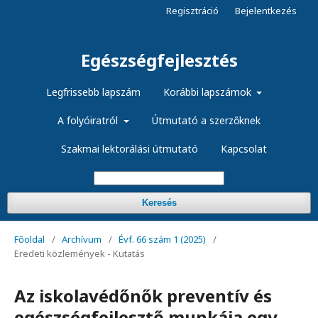
Regisztráció
Bejelentkezés
Egészségfejlesztés
Legfrissebb lapszám
Korábbi lapszámok
A folyóiratról
Útmutató a szerzőknek
Szakmai lektorálási útmutató
Kapcsolat
Keresés
Főoldal
/
Archívum
/
Évf. 66 szám 1 (2025)
/
Eredeti közlemények - Kutatás
Az iskolavédőnők preventív és
egészségfejlesztő munkája egy