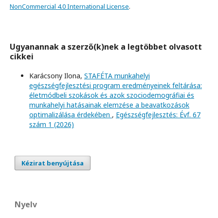
NonCommercial 4.0 International License
.
Ugyanannak a szerző(k)nek a legtöbbet olvasott
cikkei
Karácsony Ilona,
STAFÉTA munkahelyi
egészségfejlesztési program eredményeinek feltárása:
életmódbeli szokások és azok szociodemográfiai és
munkahelyi hatásainak elemzése a beavatkozások
optimalizálása érdekében
,
Egészségfejlesztés: Évf. 67
szám 1 (2026)
Kézirat benyújtása
Nyelv