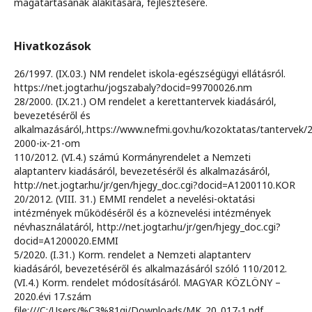
magatartásának alakítására, fejlesztésére.
Hivatkozások
26/1997. (IX.03.) NM rendelet iskola-egészségügyi ellátásról.
https://net.jogtar.hu/jogszabaly?docid=99700026.nm
28/2000. (IX.21.) OM rendelet a kerettantervek kiadásáról,
bevezetéséről és
alkalmazásáról,.https://www.nefmi.gov.hu/kozoktatas/tantervek/
2000-ix-21-om
110/2012. (VI.4.) számú Kormányrendelet a Nemzeti
alaptanterv kiadásáról, bevezetéséről és alkalmazásáról,
http://net.jogtar.hu/jr/gen/hjegy_doc.cgi?docid=A1200110.KOR
20/2012. (VIII. 31.) EMMI rendelet a nevelési-oktatási
intézmények működéséről és a köznevelési intézmények
névhasználatáról, http://net.jogtar.hu/jr/gen/hjegy_doc.cgi?
docid=A1200020.EMMI
5/2020. (I.31.) Korm. rendelet a Nemzeti alaptanterv
kiadásáról, bevezetéséről és alkalmazásáról szóló 110/2012.
(VI.4.) Korm. rendelet módosításáról. MAGYAR KÖZLÖNY –
2020.évi 17.szám
file:///C:/Users/%C3%81gi/Downloads/MK_20_017-1.pdf