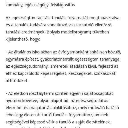
kampány, egészségügyi felvilágosítás.
Az egészségtan tanítási-tanulási folyamatát megtapasztalva
és a tanulók tudására vonatkozó visszacsatoló ellenőrző,
tanulási eredmények (Bolyais modellprogram) tükrében
kijelenthető, hogy:
- Az általános iskolákban az évfolyamonként spirálisan bővülő,
egymásra épített, gyakorlatorientált egészségtan tananyaga,
az egészségtudományi ismeretek átadásán kívül, fejleszti az
ehhez kapcsolódó képességeket, készségeket, szokásokat,
attitűdöket.
- Az életkori (osztálytermi szinten egyéni) sajátosságokat
nyomon követve, olyan alapot ad az egészségtudatos
életmód- és magatartás alakításához, mely motiváló hatású
lehet egy életen át tartó tanulási folyamathoz, aminek
segítségével képessé válik a tanuló a saját életvitelének,