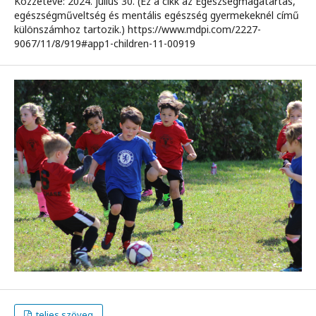
Közzétéve: 2024. július 30. (Ez a cikk az Egészségmagatartás,
egészségműveltség és mentális egészség gyermekeknél című
különszámhoz tartozik.) https://www.mdpi.com/2227-
9067/11/8/919#app1-children-11-00919
teljes szöveg