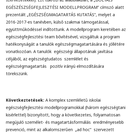
EGÉSZÉSZSÉGFEJLESZTÉSI MODELLPROGRAM” címszó alatt
prezentált „EGÉSZSÉGMAGATARTÁS KUTATÁS”, melyet a
2016-2017-es tanévben, külső szakmai támogatással,
együttműködéssel indítottunk. A modellprogram keretében az
egészségfejlesztési team bővítésével, vizsgáltuk a program
hatékonyságát a tanulók egészségmagatartására és jóllétére
vonatkozóan. A tanulók egészségi állapotának javítása
céljából, az egészségtudatos szemlélet és
egészségmagatartás pozitív irányú elmozdítására
törekszünk.
Következtetések:
A komplex szemléletű iskolai
egészségfejlesztési modellprogramokkal (három egészségtani
kisérlettel) bizonyított, hogy a következetes, folyamatosan
megújuló személet- és magatartásformálás eredményesebb
prevenció, mint az alkalomszerűen „ad hoc” szervezett