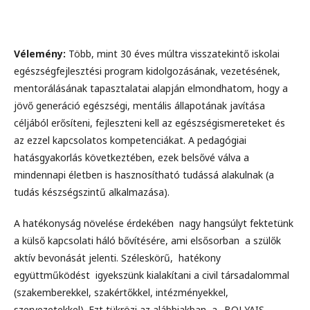
Vélemény:
Több, mint 30 éves múltra visszatekintő iskolai
egészségfejlesztési program kidolgozásának, vezetésének,
mentorálásának tapasztalatai alapján elmondhatom, hogy a
jövő generáció egészségi, mentális állapotának javítása
céljából erősíteni, fejleszteni kell az egészségismereteket és
az ezzel kapcsolatos kompetenciákat. A pedagógiai
hatásgyakorlás következtében, ezek belsővé válva a
mindennapi életben is hasznosítható tudássá alakulnak (a
tudás készségszintű alkalmazása).
A hatékonyság növelése érdekében nagy hangsúlyt fektetünk
a külső kapcsolati háló bővítésére, ami elsősorban a szülők
aktív bevonását jelenti. Széleskörű, hatékony
együttműködést igyekszünk kialakítani a civil társadalommal
(szakemberekkel, szakértőkkel, intézményekkel,
szervezetekkel). Ezt tükrözi az alábbiakban, a „BOLYAIS