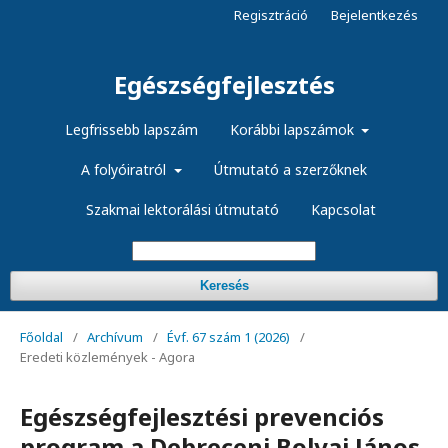
Regisztráció
Bejelentkezés
Egészségfejlesztés
Legfrissebb lapszám
Korábbi lapszámok
A folyóiratról
Útmutató a szerzőknek
Szakmai lektorálási útmutató
Kapcsolat
Keresés
Főoldal
/
Archívum
/
Évf. 67 szám 1 (2026)
/
Eredeti közlemények - Agora
Egészségfejlesztési prevenciós
program a Debreceni Bolyai János