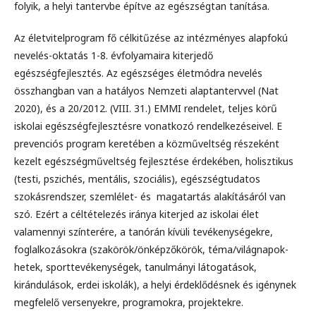
folyik, a helyi tantervbe építve az egészségtan tanítása.
Az életvitelprogram fő célkitűzése az intézményes alapfokú
nevelés-oktatás 1-8. évfolyamaira kiterjedő
egészségfejlesztés. Az egészséges életmódra nevelés
összhangban van a hatályos Nemzeti alaptantervvel (Nat
2020), és a 20/2012. (VIII. 31.) EMMI rendelet, teljes körű
iskolai egészségfejlesztésre vonatkozó rendelkezéseivel. E
prevenciós program keretében a közműveltség részeként
kezelt egészségműveltség fejlesztése érdekében, holisztikus
(testi, pszichés, mentális, szociális), egészségtudatos
szokásrendszer, szemlélet- és magatartás alakításáról van
szó. Ezért a céltételezés iránya kiterjed az iskolai élet
valamennyi színterére, a tanórán kívüli tevékenységekre,
foglalkozásokra (szakörök/önképzőkörök, téma/világnapok-
hetek, sporttevékenységek, tanulmányi látogatások,
kirándulások, erdei iskolák), a helyi érdeklődésnek és igénynek
megfelelő versenyekre, programokra, projektekre.