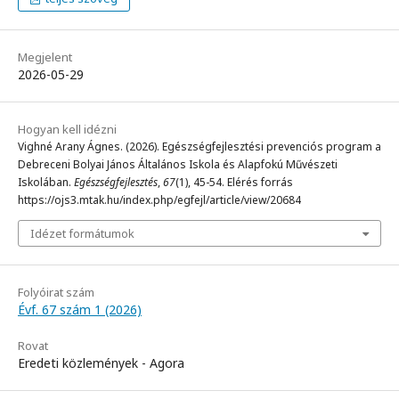
Megjelent
2026-05-29
Hogyan kell idézni
Vighné Arany Ágnes. (2026). Egészségfejlesztési prevenciós program a
Debreceni Bolyai János Általános Iskola és Alapfokú Művészeti
Iskolában.
Egészségfejlesztés
,
67
(1), 45-54. Elérés forrás
https://ojs3.mtak.hu/index.php/egfejl/article/view/20684
Idézet formátumok
Folyóirat szám
Évf. 67 szám 1 (2026)
Rovat
Eredeti közlemények - Agora