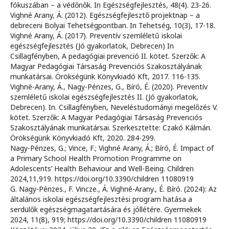
fókuszában – a védőnők. In Egészségfejlesztés, 48(4). 23-26.
Vighné Arany, Á. (2012). Egészségfejlesztő projektnap – a
debreceni Bolyai Tehetségpontban. In Tehetség, 10(3), 17-18.
Vighné Arany, Á. (2017). Preventív szemléletű iskolai
egészségfejlesztés (Jó gyakorlatok, Debrecen) In
Csillagfényben, A pedagógiai prevenció II. kötet. Szerzők: A
Magyar Pedagógiai Társaság Prevenciós Szakosztályának
munkatársai. Örökségünk Könyvkiadó Kft, 2017. 116-135.
Vighné-Arany, Á., Nagy-Pénzes, G., Bíró, É. (2020). Preventív
szemléletű iskolai egészségfejlesztés II. (Jó gyakorlatok,
Debrecen). In. Csillagfényben, Neveléstudományi megelőzés V.
kötet. Szerzők: A Magyar Pedagógiai Társaság Prevenciós
Szakosztályának munkatársai. Szerkesztette: Czakó Kálmán.
Örökségünk Könyvkiadó Kft, 2020. 284-299.
Nagy-Pénzes, G.; Vince, F.; Vighné Arany, Á.; Bíró, É. Impact of
a Primary School Health Promotion Programme on
Adolescents’ Health Behaviour and Well-Being. Children
2024,11,919. https://doi.org/10.3390/children 11080919
G. Nagy-Pénzes., F. Vincze., Á. Vighné-Arany., É. Bíró. (2024): Az
általános iskolai egészségfejlesztési program hatása a
serdülők egészségmagatartására és jóllétére. Gyermekek
2024, 11(8), 919; https://doi.org/10.3390/children 11080919