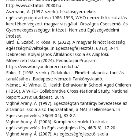
http:/www.oktatás. 2030.hu
Aszmann, A. (1997. szerk.). Iskolásgyermekek
egészségmagatartása 1986-1993, WHO nemzetközi kutatás
keretében végzett magyar vizsgálat. Országos Csecsemő- és
Gyermekegészségügyi Intézet, Nemzeti Egészégvédelmi
Intézet.
Bíró, É. Szabó, P. Kósa, K. (2022). A magyar felnőtt lakosság
egészségműveltsége. In Egészségfejlesztés, 63 (3). 3-11.
Debreceni Bolyai János Általános Iskola és Alapfokú
Művészeti Iskola (2024): Pedagógiai Program
https://www.bolyai-debrecen.edu.hu/
Falus, I. (1998, szerk.). Didaktika – Elméleti alapok a tanítás
tanulásához. Budapest: Nemzeti Tankönyvkiadó.
Német, Á.; Várnai, D. Health Behaviour in School-Aged Children
(HBSC). A WHO- Collaborative Cross-National Study. National
Report 2018; Budapest, 2019.
Vighné Arany, Á. (1997). Egészségtan tantárgy bevezetése az
általános iskola alsó tagozatában, a NAT szellemében. In
Egészségnevelés, 38(03-04), 83-87.
Vighné Arany, Á. (2005). Komplex szemléletű iskolai
egészségnevelés. In Egészségfejlesztés, 46(5-6), 17-20.
Vighné Arany, Á. (2007). Az egészségfejlesztő iskola