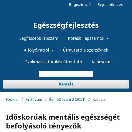
Regisztráció
Bejelentkezés
Egészségfejlesztés
Legfrissebb lapszám
Korábbi lapszámok
A folyóiratról
Útmutató a szerzőknek
Szakmai lektorálási útmutató
Kapcsolat
Keresés
Főoldal
/
Archívum
/
Évf. 62 szám 2 (2021)
/
Kutatás
Időskorúak mentális egészségét
befolyásoló tényezők