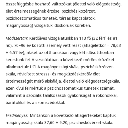
összefüggésbe hozható változókat (élettel való elégedettség,
élet értelmességének érzése, pszichés közérzet,
pszichoszomatikus tünetek, társas kapcsolatok,
magányosság) vizsgáltuk időskorúak körében.
Módszertan:
Kérdőíves vizsgálatunkban 113 fő (32 férfi és 81
nő), 70–96 év közötti személy vett részt (átlagéletkor = 78,63
± 6,57 év), akiket az otthonukban vagy két idősotthonban
kerestünk fel. A vizsgálatban a következő mérőeszközöket
alkalmaztuk: UCLA magányossági skála, pszichésközérzet-
skála, rövidített stressz- és megküzdéskérdőív élet
értelmességét mérő alskálája, élettel való elégedettségskála,
ezen kívül felmértük a pszichoszomatikus tünetek számát,
valamint a szociális találkozások gyakoriságát a rokonokkal,
barátokkal és a szomszédokkal.
Eredmények:
Mintánkon a következő átlagértékeket kaptuk:
magányossági skála 37,60 ± 9,20; pszichésközérzet-skála: