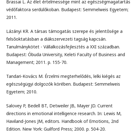
Brassai L. Az élet értelmessége mint az egészségmagatartás
védőfaktora serdülőkoban. Budapest: Semmelweis Egyetem;
2011.
Lázányi KR. A társas támogatás szerepe és jelentősége a
felsőoktatásban a diákszervezeti tagság kapcsán.
Tanulmánykötet - Vállalkozásfejlesztés a XXI században.
Budapest: Óbuda University, Keleti Faculty of Business and
Management; 2011. p. 155-70.
Tandari-Kovács M. Érzelmi megterhelődés, lelki kiégés az
egészségügyi dolgozók körében. Budapest: Semmelweis
Egyetem; 2010.
Salovey P, Bedell BT, Detweiler JB, Mayer JD. Current
directions in emotional intelligence research. In: Lewis M,
Haviland-Jones JM, editors. Handbook of Emotions, 2nd
Edition. New York: Guilford Press; 2000. p. 504-20.