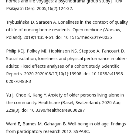
homes and life voyages: a psychodrama group study]. Turk
Psikiyatri Derg. 2005;16(2):124-32.
Trybusińska D, Saracen A. Loneliness in the context of quality
of life of nursing home residents. Open medicine (Warsaw,
Poland). 2019;14:354-61. doi: 10.1515/med-2019-0035
Philip KEJ, Polkey MI, Hopkinson NS, Steptoe A, Fancourt D.
Social isolation, loneliness and physical performance in older-
adults: Fixed effects analyses of a cohort study. Scientific
Reports. 2020 2020/08/17;10(1):13908. doi: 10.1038/s41598-
020-70483-3
Yu J, Choe K, Kang Y. Anxiety of older persons living alone in
the community. Healthcare (Basel, Switzerland). 2020 Aug
22;8(3). doi: 10.3390/healthcare8030287
Ward E, Barnes M, Gahagan B. Well-being in old age: findings
from participatory research 2012. SSPARC.