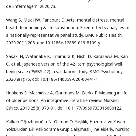
de Enfermagem. 2020;73.
Wang S, Mak HW, Fancourt D. Arts, mental distress, mental
health functioning & life satisfaction: Fixed-effects analyses of
a nationally-representative panel study. BMC Public Health.
2020;20(1):208. doi: 10.1186/s12889-019-8109-y
Sasaki N, Watanabe K, Imamura K, Nishi D, Karasawa M, Kan
C, et al. Japanese version of the 42-item psychological well-
being scale (PWBS-42): a validation study. BMC Psychology.
2020;8(1):75. doi: 10.1186/s40359-020-00441-1
Hupkens S, Machielse A, Goumans M, Derkx P. Meaning in life
of older persons: An integrative literature review. Nursing
Ethics. 2018;25(8):973-91. doi: 10.1177/0969733016680122
Kalkan Oğuzhanoğlu N, Osman O. Yaşlilik, Huzurevi ve Yaşam
Yolculuklari Bir Psikodrama Grup Calişmasi [The elderly, nursing