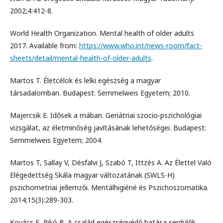
2002;4:412-8.
World Health Organization. Mental health of older adults
2017. Available from:
https://www.who.int/news-room/fact-
sheets/detail/mental-health-of-older-adults
.
Martos T. Életcélok és lelki egészség a magyar
társadalomban. Budapest: Semmelweis Egyetem; 2010.
Majercsik E. Idősek a mában. Geriátriai szocio-pszichológiai
vizsgálat, az életminőség javításának lehetőségei. Budapest:
Semmelweis Egyetem; 2004.
Martos T, Sallay V, Désfalvi J, Szabó T, Ittzés A. Az Élettel Való
Elégedettség Skála magyar változatának (SWLS-H)
pszichometriai jellemzői. Mentálhigiéné és Pszichoszomatika.
2014;15(3):289-303.
Kovács E, Pikó B. A család egészségvédő hatása serdülők