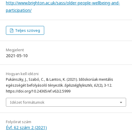
http://www.brighton.ac.uk/sass/older-people-wellbeing-and-
participation/
Teljes szöveg
Megjelent
2021-05-10
Hogyan kell idézni
Pukánszky, J., Szabó, C., & Lantos, K. (2021). Időskorúak mentális
egészségét befolyásoló tényezők.
Egészségfejlesztés
,
62
(2), 3-12.
https://doi.org/10.24365/ef.v62i2.5999
Idézet formátumok
Folyóirat szám
Évf. 62 szám 2 (2021)