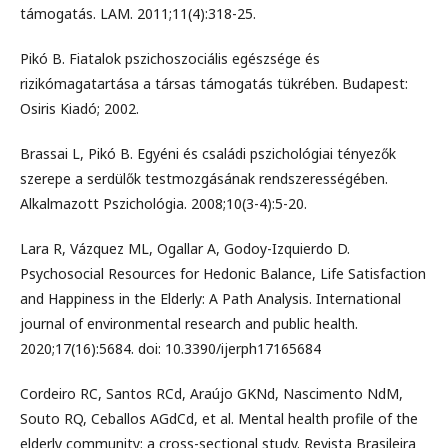
támogatás. LAM. 2011;11(4):318-25.
Pikó B. Fiatalok pszichoszociális egészsége és
rizikómagatartása a társas támogatás tükrében. Budapest:
Osiris Kiadó; 2002.
Brassai L, Pikó B. Egyéni és családi pszichológiai tényezők
szerepe a serdülők testmozgásának rendszerességében.
Alkalmazott Pszichológia. 2008;10(3-4):5-20.
Lara R, Vázquez ML, Ogallar A, Godoy-Izquierdo D.
Psychosocial Resources for Hedonic Balance, Life Satisfaction
and Happiness in the Elderly: A Path Analysis. International
journal of environmental research and public health.
2020;17(16):5684. doi: 10.3390/ijerph17165684
Cordeiro RC, Santos RCd, Araújo GKNd, Nascimento NdM,
Souto RQ, Ceballos AGdCd, et al. Mental health profile of the
elderly community: a cross-sectional study. Revista Brasileira