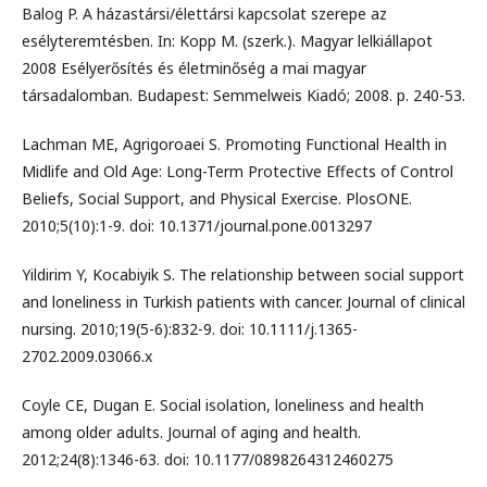
Balog P. A házastársi/élettársi kapcsolat szerepe az
esélyteremtésben. In: Kopp M. (szerk.). Magyar lelkiállapot
2008 Esélyerősítés és életminőség a mai magyar
társadalomban. Budapest: Semmelweis Kiadó; 2008. p. 240-53.
Lachman ME, Agrigoroaei S. Promoting Functional Health in
Midlife and Old Age: Long-Term Protective Effects of Control
Beliefs, Social Support, and Physical Exercise. PlosONE.
2010;5(10):1-9. doi: 10.1371/journal.pone.0013297
Yildirim Y, Kocabiyik S. The relationship between social support
and loneliness in Turkish patients with cancer. Journal of clinical
nursing. 2010;19(5-6):832-9. doi: 10.1111/j.1365-
2702.2009.03066.x
Coyle CE, Dugan E. Social isolation, loneliness and health
among older adults. Journal of aging and health.
2012;24(8):1346-63. doi: 10.1177/0898264312460275