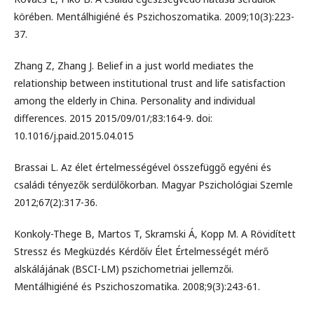
körében. Mentálhigiéné és Pszichoszomatika. 2009;10(3):223-
37.
Zhang Z, Zhang J. Belief in a just world mediates the
relationship between institutional trust and life satisfaction
among the elderly in China. Personality and individual
differences. 2015 2015/09/01/;83:164-9. doi:
10.1016/j.paid.2015.04.015
Brassai L. Az élet értelmességével összefüggő egyéni és
családi tényezők serdülőkorban. Magyar Pszichológiai Szemle
2012;67(2):317-36.
Konkoly-Thege B, Martos T, Skramski Á, Kopp M. A Rövidített
Stressz és Megküzdés Kérdőív Élet Értelmességét mérő
alskálájának (BSCI-LM) pszichometriai jellemzői.
Mentálhigiéné és Pszichoszomatika. 2008;9(3):243-61.