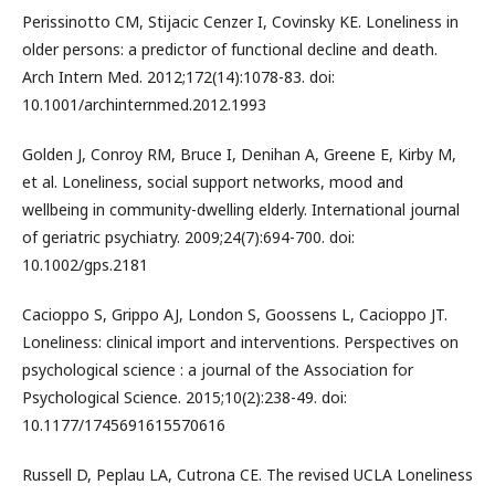
Perissinotto CM, Stijacic Cenzer I, Covinsky KE. Loneliness in
older persons: a predictor of functional decline and death.
Arch Intern Med. 2012;172(14):1078-83. doi:
10.1001/archinternmed.2012.1993
Golden J, Conroy RM, Bruce I, Denihan A, Greene E, Kirby M,
et al. Loneliness, social support networks, mood and
wellbeing in community-dwelling elderly. International journal
of geriatric psychiatry. 2009;24(7):694-700. doi:
10.1002/gps.2181
Cacioppo S, Grippo AJ, London S, Goossens L, Cacioppo JT.
Loneliness: clinical import and interventions. Perspectives on
psychological science : a journal of the Association for
Psychological Science. 2015;10(2):238-49. doi:
10.1177/1745691615570616
Russell D, Peplau LA, Cutrona CE. The revised UCLA Loneliness