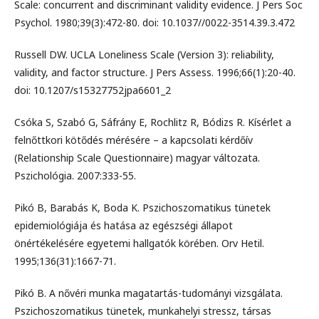
Scale: concurrent and discriminant validity evidence. J Pers Soc
Psychol. 1980;39(3):472-80. doi: 10.1037//0022-3514.39.3.472
Russell DW. UCLA Loneliness Scale (Version 3): reliability,
validity, and factor structure. J Pers Assess. 1996;66(1):20-40.
doi: 10.1207/s15327752jpa6601_2
Csóka S, Szabó G, Sáfrány E, Rochlitz R, Bódizs R. Kísérlet a
felnőttkori kötődés mérésére – a kapcsolati kérdőív
(Relationship Scale Questionnaire) magyar változata.
Pszichológia. 2007:333-55.
Pikó B, Barabás K, Boda K. Pszichoszomatikus tünetek
epidemiológiája és hatása az egészségi állapot
önértékelésére egyetemi hallgatók körében. Orv Hetil.
1995;136(31):1667-71.
Pikó B. A nővéri munka magatartás-tudományi vizsgálata.
Pszichoszomatikus tünetek, munkahelyi stressz, társas