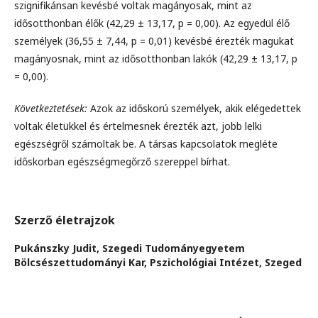
szignifikánsan kevésbé voltak magányosak, mint az
idősotthonban élők (42,29 ± 13,17, p = 0,00). Az egyedül élő
személyek (36,55 ± 7,44, p = 0,01) kevésbé érezték magukat
magányosnak, mint az idősotthonban lakók (42,29 ± 13,17, p
= 0,00).
Következtetések:
Azok az időskorú személyek, akik elégedettek
voltak életükkel és értelmesnek érezték azt, jobb lelki
egészségről számoltak be. A társas kapcsolatok megléte
időskorban egészségmegőrző szereppel bírhat.
Szerző életrajzok
Pukánszky Judit,
Szegedi Tudományegyetem
Bölcsészettudományi Kar, Pszichológiai Intézet, Szeged