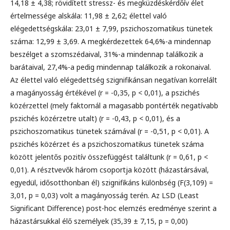
14,18 ± 4,38; rövidített stressz- és megküzdéskérdőív élet
értelmessége alskála: 11,98 ± 2,62; élettel való
elégedettségskála: 23,01 ± 7,99, pszichoszomatikus tünetek
száma: 12,99 ± 3,69. A megkérdezettek 64,6%-a mindennap
beszélget a szomszédaival, 31%-a mindennap találkozik a
barátaival, 27,4%-a pedig mindennap találkozik a rokonaival.
Az élettel való elégedettség szignifikánsan negatívan korrelált
a magányosság értékével (r = -0,35, p < 0,01), a pszichés
közérzettel (mely faktornál a magasabb pontérték negatívabb
pszichés közérzetre utalt) (r = -0,43, p < 0,01), és a
pszichoszomatikus tünetek számával (r = -0,51, p < 0,01). A
pszichés közérzet és a pszichoszomatikus tünetek száma
között jelentős pozitív összefüggést találtunk (r = 0,61, p <
0,01). A résztvevők három csoportja között (házastársával,
egyedül, idősotthonban él) szignifikáns különbség (F(3,109) =
3,01, p = 0,03) volt a magányosság terén. Az LSD (Least
Significant Difference) post-hoc elemzés eredménye szerint a
házastársukkal élő személyek (35,39 ± 7,15, p = 0,00)