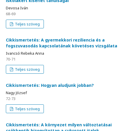
iskolakert kísérlet tanulságai
Devosa Iván
68-69
Teljes szöveg
Cikkismertetés: A gyermekkori reziliencia és a
fogszuvasodás kapcsolatának követéses vizsgálata
Ivancsó Rebeka Anna
70-71
Teljes szöveg
Cikkismertetés: Hogyan aludjunk jobban?
Nagy József
72-73
Teljes szöveg
Cikkismertetés: A környezet milyen változtatásai
csökkentik bizonyítottan a cukrozott italok