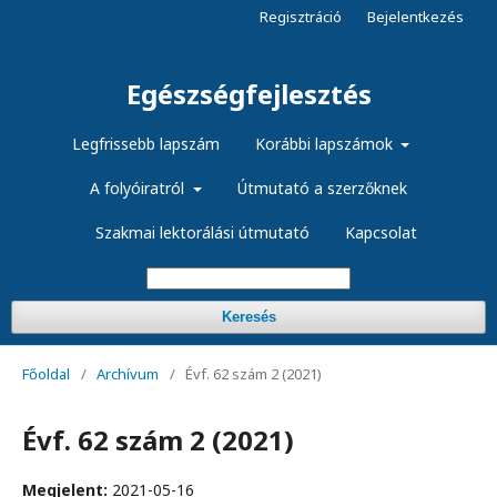
Regisztráció
Bejelentkezés
Egészségfejlesztés
Legfrissebb lapszám
Korábbi lapszámok
A folyóiratról
Útmutató a szerzőknek
Szakmai lektorálási útmutató
Kapcsolat
Keresés
Főoldal
/
Archívum
/
Évf. 62 szám 2 (2021)
Évf. 62 szám 2 (2021)
Megjelent:
2021-05-16