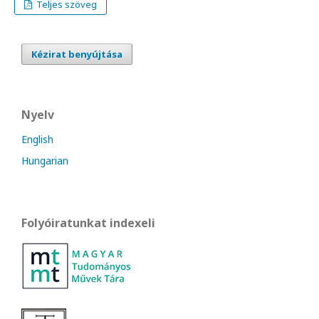
Teljes szöveg
Kézirat benyújtása
Nyelv
English
Hungarian
Folyóiratunkat indexeli