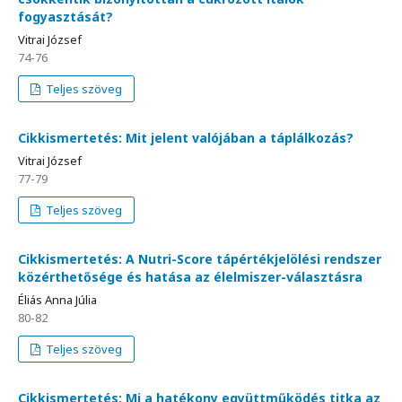
fogyasztását?
Vitrai József
74-76
Teljes szöveg
Cikkismertetés: Mit jelent valójában a táplálkozás?
Vitrai József
77-79
Teljes szöveg
Cikkismertetés: A Nutri-Score tápértékjelölési rendszer
közérthetősége és hatása az élelmiszer-választásra
Éliás Anna Júlia
80-82
Teljes szöveg
Cikkismertetés: Mi a hatékony együttműködés titka az