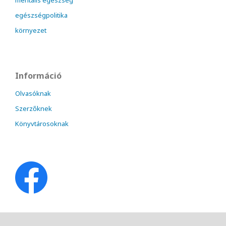
mentális egészség
egészségpolitika
környezet
Információ
Olvasóknak
Szerzőknek
Könyvtárosoknak