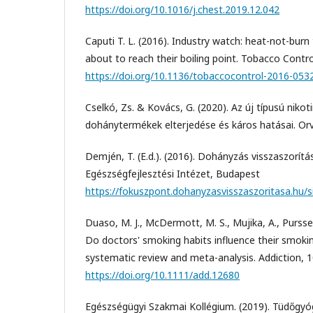
https://doi.org/10.1016/j.chest.2019.12.042
Caputi T. L. (2016). Industry watch: heat-not-bur
about to reach their boiling point. Tobacco Contro
https://doi.org/10.1136/tobaccocontrol-2016-053
Cselkó, Zs. & Kovács, G. (2020). Az új típusú nikot
dohánytermékek elterjedése és káros hatásai. Or
Demjén, T. (E.d.). (2016). Dohányzás visszaszorít
Egészségfejlesztési Intézet, Budapest
https://fokuszpont.dohanyzasvisszaszoritasa.hu/
Duaso, M. J., McDermott, M. S., Mujika, A., Purssell
Do doctors' smoking habits influence their smoki
systematic review and meta-analysis. Addiction, 
https://doi.org/10.1111/add.12680
Egészségügyi Szakmai Kollégium. (2019). Tüdőgyó