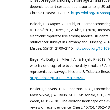
Onset of regular smoking before age 21 and subs
dependence and cessation behavior among US adu
Chronic Disease, 17, E06.
https://doi.org/10.5888
Balogh, E., Wagner, Z., Faubl, N., Riemenschneider,
A., Horváth, F., Füzesi, Z., & Kiss, I. (2020). Incre
electronic cigarette use among medical students.
multicenter surveys in Germany and Hungary, 20
Misuse, 55(13), 2109–2115.
https://doi.org/10.1
Birge, M., Duffy, S., Miler, J. A., & Hajek, P. (2018
who try one cigarette become daily smokers? A m
representative surveys. Nicotine & Tobacco Resea
https://doi.org/10.1093/ntr/ntx243
Bozier, J., Chivers, E. K., Chapman, D. G., Larcombe,
Masso-Silva, J. A., Byun, M. K., McDonald, C. F., Cr
Ween, M. P. (2020). The evolving landscape of e-c
review of recent evidence. Chest, 157(5), 1362–13