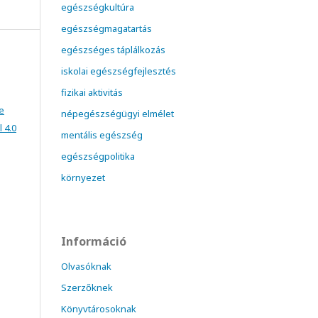
egészségkultúra
egészségmagatartás
egészséges táplálkozás
iskolai egészségfejlesztés
fizikai aktivitás
e
népegészségügyi elmélet
 4.0
mentális egészség
egészségpolitika
környezet
Információ
Olvasóknak
Szerzőknek
Könyvtárosoknak