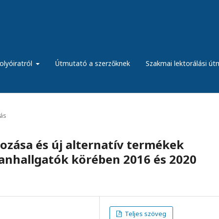
olyóiratról
Útmutató a szerzőknek
Szakmai lektorálási ú
tás
ozása és új alternatív termékek
tanhallgatók körében 2016 és 2020
Teljes szöveg