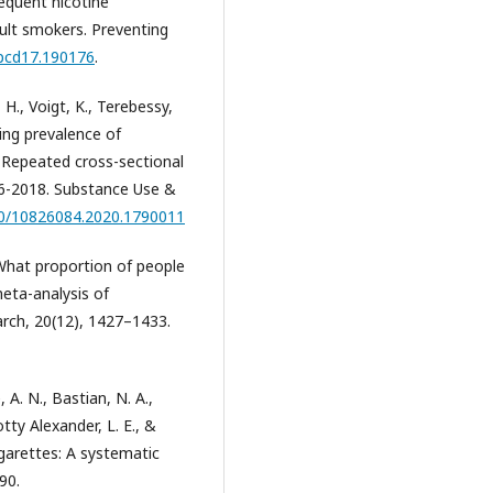
equent nicotine
lt smokers. Preventing
/pcd17.190176
.
 H., Voigt, K., Terebessy,
asing prevalence of
 Repeated cross-sectional
16-2018. Substance Use &
080/10826084.2020.1790011
). What proportion of people
eta-analysis of
rch, 20(12), 1427–1433.
 A. N., Bastian, N. A.,
otty Alexander, L. E., &
igarettes: A systematic
90.