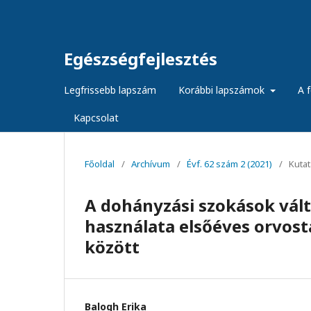
Egészségfejlesztés
Legfrissebb lapszám
Korábbi lapszámok
A f
Kapcsolat
Főoldal
/
Archívum
/
Évf. 62 szám 2 (2021)
/
Kuta
A dohányzási szokások vált
használata elsőéves orvos
között
Balogh Erika