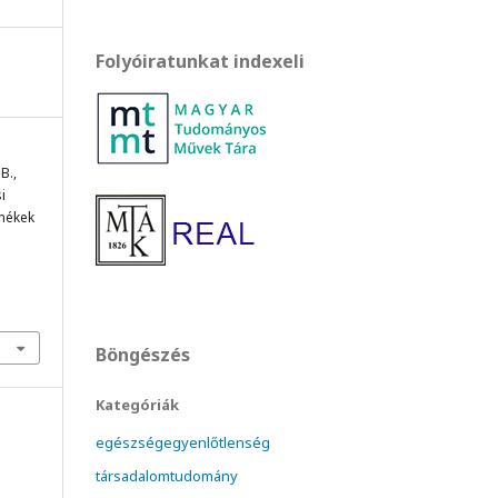
Folyóiratunkat indexeli
B.,
i
rmékek
Böngészés
Kategóriák
egészségegyenlőtlenség
társadalomtudomány