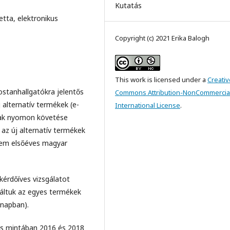
Kutatás
etta, elektronikus
Copyright (c) 2021 Erika Balogh
This work is licensed under a
Creativ
stanhallgatókra jelentős
Commons Attribution-NonCommercial
j alternatív termékek (e-
International License
.
nak nyomon követése
 az új alternatív termékek
tem elsőéves magyar
kérdőíves vizsgálatot
áltuk az egyes termékek
 napban).
jes mintában 2016 és 2018