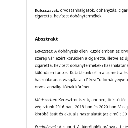
orvostanhallgatók, dohányzás, cigar
Kulcsszavak:
cigaretta, hevített dohánytermékek
Absztrakt
Bevezetés:
A dohányzás elleni küzdelemben az orvo
szerep vár, ezért körükben a cigaretta, illetve az ú
cigaretta, hevített dohánytermékek) használatá
különösen fontos. Kutatásunk célja a cigaretta és
használatának vizsgálata a Pécsi Tudományegye
orvostanhallgatóinak körében.
Módszertan:
Keresztmetszeti, anonim, önkitöltős 
végeztünk 2016-ban, 2018-ban és 2020-ban. Vizsg
kipróbálását és aktuális használatát (az elmúlt 30
Eredmények:
A cigarettát kipróbálók aránya a tel