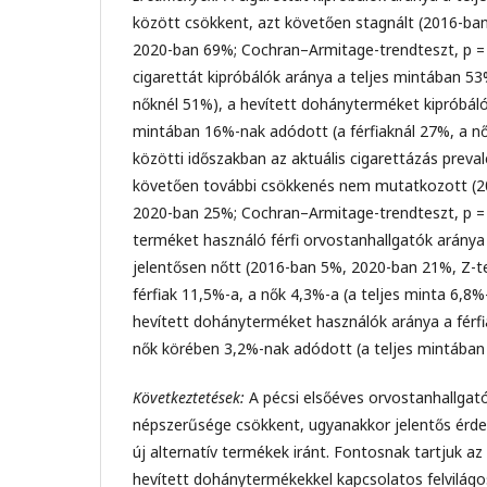
között csökkent, azt követően stagnált (2016-b
2020-ban 69%; Cochran–Armitage-trendteszt, p = 
cigarettát kipróbálók aránya a teljes mintában 53%
nőknél 51%), a hevített dohányterméket kipróbáló
mintában 16%-nak adódott (a férfiaknál 27%, a n
közötti időszakban az aktuális cigarettázás preval
követően további csökkenés nem mutatkozott (2
2020-ban 25%; Cochran–Armitage-trendteszt, p = 0
terméket használó férfi orvostanhallgatók aránya 
jelentősen nőtt (2016-ban 5%, 2020-ban 21%, Z-te
férfiak 11,5%-a, a nők 4,3%-a (a teljes minta 6,8%
hevített dohányterméket használók aránya a férf
nők körében 3,2%-nak adódott (a teljes mintában
Következtetések:
A pécsi elsőéves orvostanhallgat
népszerűsége csökkent, ugyanakkor jelentős érde
új alternatív termékek iránt. Fontosnak tartjuk az 
hevített dohánytermékekkel kapcsolatos felvilágos