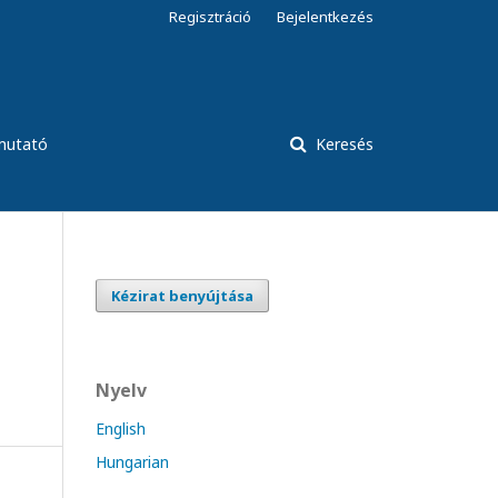
Regisztráció
Bejelentkezés
tmutató
Keresés
Kézirat benyújtása
Nyelv
English
Hungarian