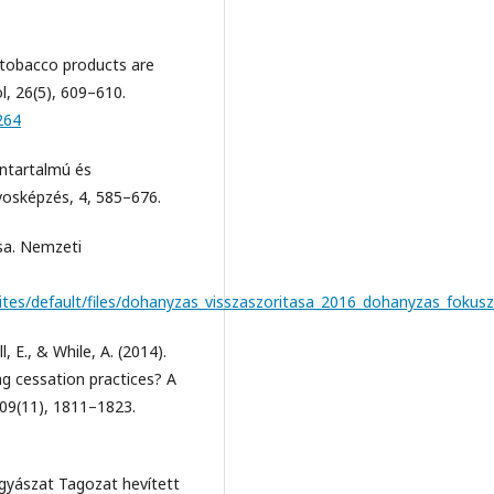
n tobacco products are
l, 26(5), 609–610.
264
intartalmú és
vosképzés, 4, 585–676.
ása. Nemzeti
sites/default/files/dohanyzas_visszaszoritasa_2016_dohanyzas_fokus
, E., & While, A. (2014).
ng cessation practices? A
109(11), 1811–1823.
gyászat Tagozat hevített