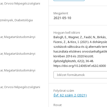
ar, Orvosi Népegészségtani
Megjelent
2021-05-10
ézmények, Diabetológia
Hogyan kell idézni
ar, Magatartástudományi
Balogh, E., Wagner, Z., Faubl, N., Birkás, 
Füzesi, Z., & Kiss, I. (2021). A dohányzás
szokások változása és új alternatív te
használata elsőéves orvostanhallgatók
ar, Magatartástudományi
körében 2016 és 2020 között.
Egészségfejlesztés
,
62
(2), 36-48.
https://doi.org/10.24365/ef.v62i2.6000
ar, Magatartástudományi
Idézet formátumok
ar, Orvosi Népegészségtani
Folyóirat szám
Évf. 62 szám 2 (2021)
Rovat