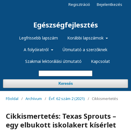
Regisztráció
Bejelentkezés
Egészségfejlesztés
Legfrissebb lapszám
Korábbi lapszámok
A folyóiratról
Útmutató a szerzőknek
Szakmai lektorálási útmutató
Kapcsolat
Keresés
Főoldal
/
Archívum
/
Évf. 62 szám 2 (2021)
/
Cikkismertetés
Cikkismertetés: Texas Sprouts –
egy elbukott iskolakert kísérlet