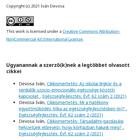
Copyright (c) 2021 Iván Devosa
This work is licensed under a
Creative Commons Attribution-
NonCommercial 4.0 International License
.
Ugyanannak a szerző(k)nek a legtöbbet olvasott
cikkei
Devosa Iván,
Cikkismertetés: Az iskolai légkör és a
serdülők szocio-emocionális egészsége közötti
kapcsolat
,
Egészségfejlesztés: Évf. 62 szám 2 (2021)
Devosa Iván,
Cikkismertetés: Mi a hatékony
együttműködés titka az egészségfejlesztésben (is)?
,
Egészségfejlesztés: Évf. 62 szám 2 (2021)
Devosa Iván,
Cikkismertetés: Társadalmi-gazdasági
helyzetünk előrejelzi, hogy kórházban halunk meg?
,
Egészségfejlesztés: Évf. 62 szám 2 (2021)