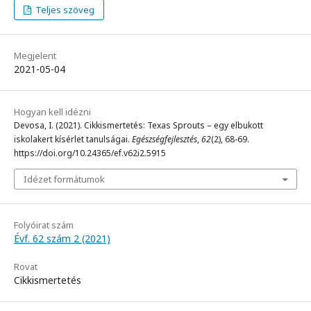
Teljes szöveg
Megjelent
2021-05-04
Hogyan kell idézni
Devosa, I. (2021). Cikkismertetés: Texas Sprouts – egy elbukott
iskolakert kísérlet tanulságai.
Egészségfejlesztés
,
62
(2), 68-69.
https://doi.org/10.24365/ef.v62i2.5915
Idézet formátumok
Folyóirat szám
Évf. 62 szám 2 (2021)
Rovat
Cikkismertetés