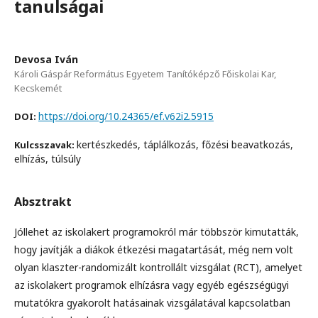
tanulságai
Devosa Iván
Károli Gáspár Református Egyetem Tanítóképző Főiskolai Kar,
Kecskemét
https://doi.org/10.24365/ef.v62i2.5915
DOI:
kertészkedés, táplálkozás, főzési beavatkozás,
Kulcsszavak:
elhízás, túlsúly
Absztrakt
Jóllehet az iskolakert programokról már többször kimutatták,
hogy javítják a diákok étkezési magatartását, még nem volt
olyan klaszter-randomizált kontrollált vizsgálat (RCT), amelyet
az iskolakert programok elhízásra vagy egyéb egészségügyi
mutatókra gyakorolt hatásainak vizsgálatával kapcsolatban