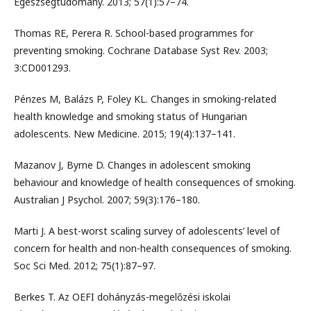
Egészségtudomány. 2013; 57(1):57–74.
Thomas RE, Perera R. School-based programmes for
preventing smoking. Cochrane Database Syst Rev. 2003;
3:CD001293.
Pénzes M, Balázs P, Foley KL. Changes in smoking-related
health knowledge and smoking status of Hungarian
adolescents. New Medicine. 2015; 19(4):137–141.
Mazanov J, Byrne D. Changes in adolescent smoking
behaviour and knowledge of health consequences of smoking.
Australian J Psychol. 2007; 59(3):176–180.
Marti J. A best-worst scaling survey of adolescents’ level of
concern for health and non-health consequences of smoking.
Soc Sci Med. 2012; 75(1):87–97.
Berkes T. Az OEFI dohányzás-megelőzési iskolai