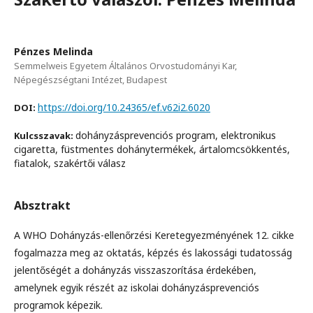
Pénzes Melinda
Semmelweis Egyetem Általános Orvostudományi Kar,
Népegészségtani Intézet, Budapest
https://doi.org/10.24365/ef.v62i2.6020
DOI:
dohányzásprevenciós program, elektronikus
Kulcsszavak:
cigaretta, füstmentes dohánytermékek, ártalomcsökkentés,
fiatalok, szakértői válasz
Absztrakt
A WHO Dohányzás-ellenőrzési Keretegyezményének 12. cikke
fogalmazza meg az oktatás, képzés és lakossági tudatosság
jelentőségét a dohányzás visszaszorítása érdekében,
amelynek egyik részét az iskolai dohányzásprevenciós
programok képezik.