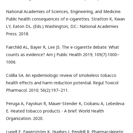
National Academies of Sciences, Engineering, and Medicine.
Public health consequences of e-cigarettes. Stratton K, Kwan
LY, Eaton DL. (Eds.) Washington, D.C.: National Academies
Press. 2018.
Fairchild AL, Bayer R, Lee JS. The e-cigarette debate: What
counts as evidence? Am J Public Health 2019; 109(7):1000–
1006.
Colilla SA. An epidemiologic review of smokeless tobacco
health effects and harm reduction potential. Regul Toxicol
Pharmacol. 2010; 56(2):197–211.
Peruga A, Fayokun R, Mauer-Stender K, Ciobanu A, Lebedeva
E. Heated tobacco products - A brief. World Health
Organization. 2020.
Lunell E, Fagerström K, Hughes J, Pendrill R. Pharmacokinetic