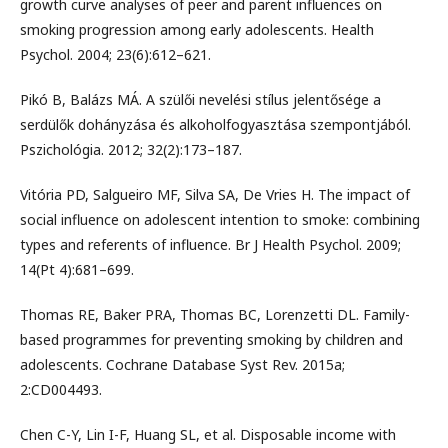
growth curve analyses of peer and parent influences on
smoking progression among early adolescents. Health
Psychol. 2004; 23(6):612–621.
Pikó B, Balázs MÁ. A szülői nevelési stílus jelentősége a
serdülők dohányzása és alkoholfogyasztása szempontjából.
Pszichológia. 2012; 32(2):173–187.
Vitória PD, Salgueiro MF, Silva SA, De Vries H. The impact of
social influence on adolescent intention to smoke: combining
types and referents of influence. Br J Health Psychol. 2009;
14(Pt 4):681–699.
Thomas RE, Baker PRA, Thomas BC, Lorenzetti DL. Family-
based programmes for preventing smoking by children and
adolescents. Cochrane Database Syst Rev. 2015a;
2:CD004493.
Chen C-Y, Lin I-F, Huang SL, et al. Disposable income with