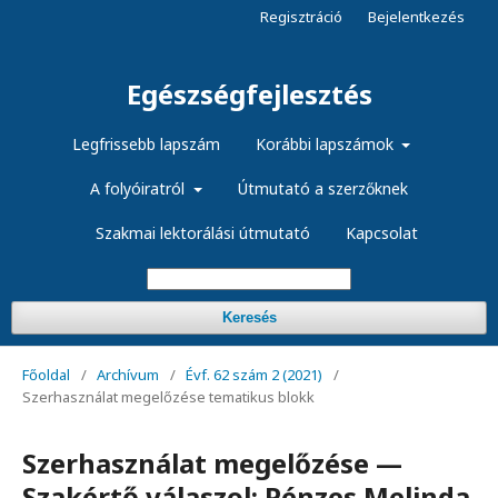
Regisztráció
Bejelentkezés
Egészségfejlesztés
Legfrissebb lapszám
Korábbi lapszámok
A folyóiratról
Útmutató a szerzőknek
Szakmai lektorálási útmutató
Kapcsolat
Keresés
Főoldal
/
Archívum
/
Évf. 62 szám 2 (2021)
/
Szerhasználat megelőzése tematikus blokk
Szerhasználat megelőzése —
Szakértő válaszol: Pénzes Melinda