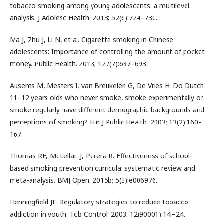
tobacco smoking among young adolescents: a multilevel
analysis. J Adolesc Health. 2013; 52(6):724–730.
Ma J, Zhu J, Li N, et al. Cigarette smoking in Chinese
adolescents: Importance of controlling the amount of pocket
money. Public Health. 2013; 127(7):687–693.
Ausems M, Mesters I, van Breukelen G, De Vries H. Do Dutch
11–12 years olds who never smoke, smoke experimentally or
smoke regularly have different demographic backgrounds and
perceptions of smoking? Eur J Public Health. 2003; 13(2):160–
167.
Thomas RE, McLellan J, Perera R. Effectiveness of school-
based smoking prevention curricula: systematic review and
meta-analysis. BMJ Open. 2015b; 5(3):e006976.
Henningfield JE. Regulatory strategies to reduce tobacco
addiction in youth. Tob Control. 2003; 12(90001):14i–24.