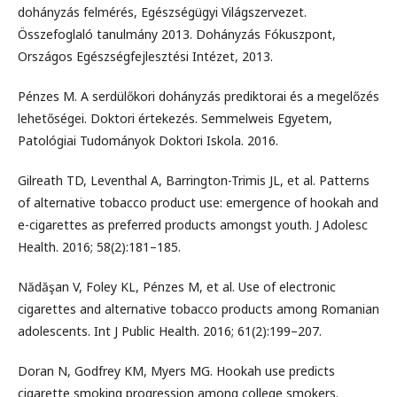
dohányzás felmérés, Egészségügyi Világszervezet.
Összefoglaló tanulmány 2013. Dohányzás Fókuszpont,
Országos Egészségfejlesztési Intézet, 2013.
Pénzes M. A serdülőkori dohányzás prediktorai és a megelőzés
lehetőségei. Doktori értekezés. Semmelweis Egyetem,
Patológiai Tudományok Doktori Iskola. 2016.
Gilreath TD, Leventhal A, Barrington-Trimis JL, et al. Patterns
of alternative tobacco product use: emergence of hookah and
e-cigarettes as preferred products amongst youth. J Adolesc
Health. 2016; 58(2):181–185.
Nădăşan V, Foley KL, Pénzes M, et al. Use of electronic
cigarettes and alternative tobacco products among Romanian
adolescents. Int J Public Health. 2016; 61(2):199–207.
Doran N, Godfrey KM, Myers MG. Hookah use predicts
cigarette smoking progression among college smokers.