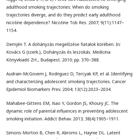
adulthood smoking trajectories: When do smoking
trajectories diverge, and do they predict early adulthood
nicotine dependence? Nicotine Tob Res. 2007; 9(11):1147–
1154.
Demjén T. A dohányzás megelőzése fiatalok körében. In:
Kovács G (szerk.), Dohányzás és leszokás. Medicina
Könyvkiadó Zrt., Budapest. 2010; pp. 370–388.
Audrain-McGovern J, Rodriguez D, Tercyak KP, et al. Identifying
and characterizing adolescent smoking trajectories. Cancer
Epidemiol Biomarkers Prev. 2004; 13(12):2023–2034.
Mahabee-Gittens EM, Xiao Y, Gordon JS, Khoury JC. The
dynamic role of parental influences in preventing adolescent
smoking initiation. Addict Behav. 2013; 38(4):1905–1911.
Simons-Morton B, Chen R, Abroms L, Haynie DL. Latent