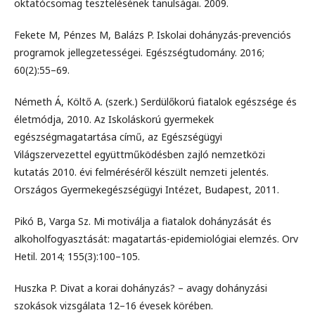
oktatócsomag tesztelésének tanulságai. 2009.
Fekete M, Pénzes M, Balázs P. Iskolai dohányzás-prevenciós
programok jellegzetességei. Egészségtudomány. 2016;
60(2):55–69.
Németh Á, Költő A. (szerk.) Serdülőkorú fiatalok egészsége és
életmódja, 2010. Az Iskoláskorú gyermekek
egészségmagatartása című, az Egészségügyi
Világszervezettel együttműködésben zajló nemzetközi
kutatás 2010. évi felméréséről készült nemzeti jelentés.
Országos Gyermekegészségügyi Intézet, Budapest, 2011.
Pikó B, Varga Sz. Mi motiválja a fiatalok dohányzását és
alkoholfogyasztását: magatartás-epidemiológiai elemzés. Orv
Hetil. 2014; 155(3):100–105.
Huszka P. Divat a korai dohányzás? – avagy dohányzási
szokások vizsgálata 12–16 évesek körében.