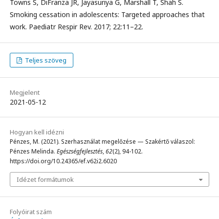
Towns S, DiFranza JR, Jayasuriya G, Marshall T, Shah S.
Smoking cessation in adolescents: Targeted approaches that
work. Paediatr Respir Rev. 2017; 22:11–22.
Teljes szöveg
Megjelent
2021-05-12
Hogyan kell idézni
Pénzes, M. (2021). Szerhasználat megelőzése — Szakértő válaszol:
Pénzes Melinda.
Egészségfejlesztés
,
62
(2), 94-102.
https://doi.org/10.24365/ef.v62i2.6020
Idézet formátumok
Folyóirat szám