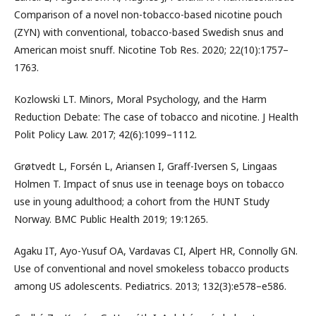
Comparison of a novel non-tobacco-based nicotine pouch
(ZYN) with conventional, tobacco-based Swedish snus and
American moist snuff. Nicotine Tob Res. 2020; 22(10):1757–
1763.
Kozlowski LT. Minors, Moral Psychology, and the Harm
Reduction Debate: The case of tobacco and nicotine. J Health
Polit Policy Law. 2017; 42(6):1099–1112.
Grøtvedt L, Forsén L, Ariansen I, Graff-Iversen S, Lingaas
Holmen T. Impact of snus use in teenage boys on tobacco
use in young adulthood; a cohort from the HUNT Study
Norway. BMC Public Health 2019; 19:1265.
Agaku IT, Ayo-Yusuf OA, Vardavas CI, Alpert HR, Connolly GN.
Use of conventional and novel smokeless tobacco products
among US adolescents. Pediatrics. 2013; 132(3):e578–e586.