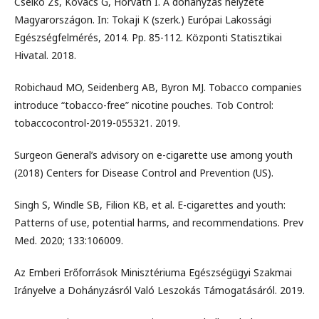
Cselkó Zs, Kovács G, Horváth I. A dohányzás helyzete
Magyarországon. In: Tokaji K (szerk.) Európai Lakossági
Egészségfelmérés, 2014. Pp. 85-112. Központi Statisztikai
Hivatal. 2018.
Robichaud MO, Seidenberg AB, Byron MJ. Tobacco companies
introduce “tobacco-free” nicotine pouches. Tob Control:
tobaccocontrol-2019-055321. 2019.
Surgeon General’s advisory on e-cigarette use among youth
(2018) Centers for Disease Control and Prevention (US).
Singh S, Windle SB, Filion KB, et al. E-cigarettes and youth:
Patterns of use, potential harms, and recommendations. Prev
Med. 2020; 133:106009.
Az Emberi Erőforrások Minisztériuma Egészségügyi Szakmai
Irányelve a Dohányzásról Való Leszokás Támogatásáról. 2019.