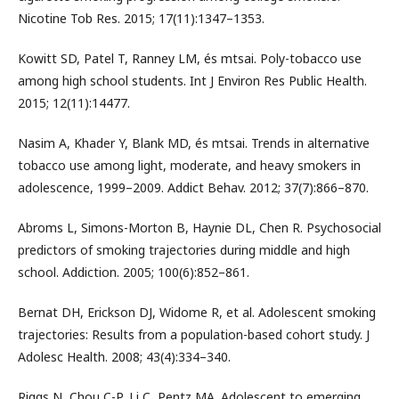
Nicotine Tob Res. 2015; 17(11):1347–1353.
Kowitt SD, Patel T, Ranney LM, és mtsai. Poly-tobacco use
among high school students. Int J Environ Res Public Health.
2015; 12(11):14477.
Nasim A, Khader Y, Blank MD, és mtsai. Trends in alternative
tobacco use among light, moderate, and heavy smokers in
adolescence, 1999–2009. Addict Behav. 2012; 37(7):866–870.
Abroms L, Simons-Morton B, Haynie DL, Chen R. Psychosocial
predictors of smoking trajectories during middle and high
school. Addiction. 2005; 100(6):852–861.
Bernat DH, Erickson DJ, Widome R, et al. Adolescent smoking
trajectories: Results from a population-based cohort study. J
Adolesc Health. 2008; 43(4):334–340.
Riggs N, Chou C-P, Li C, Pentz MA. Adolescent to emerging