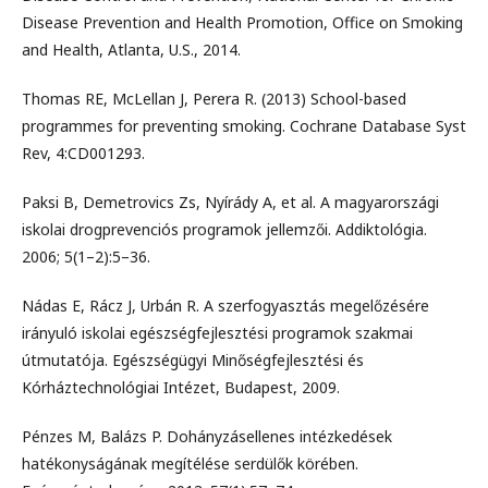
Disease Prevention and Health Promotion, Office on Smoking
and Health, Atlanta, U.S., 2014.
Thomas RE, McLellan J, Perera R. (2013) School-based
programmes for preventing smoking. Cochrane Database Syst
Rev, 4:CD001293.
Paksi B, Demetrovics Zs, Nyírády A, et al. A magyarországi
iskolai drogprevenciós programok jellemzői. Addiktológia.
2006; 5(1–2):5–36.
Nádas E, Rácz J, Urbán R. A szerfogyasztás megelőzésére
irányuló iskolai egészségfejlesztési programok szakmai
útmutatója. Egészségügyi Minőségfejlesztési és
Kórháztechnológiai Intézet, Budapest, 2009.
Pénzes M, Balázs P. Dohányzásellenes intézkedések
hatékonyságának megítélése serdülők körében.