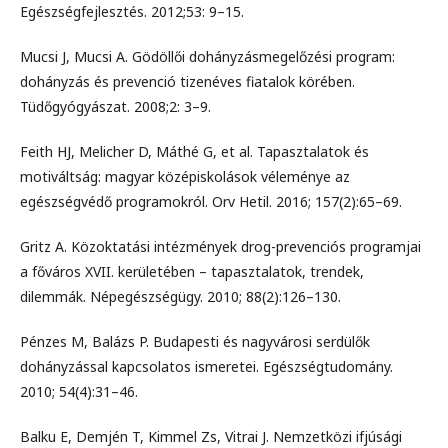
Egészségfejlesztés. 2012;53: 9–15.
Mucsi J, Mucsi A. Gödöllői dohányzásmegelőzési program:
dohányzás és prevenció tizenéves fiatalok körében.
Tüdőgyógyászat. 2008;2: 3–9.
Feith HJ, Melicher D, Máthé G, et al. Tapasztalatok és
motiváltság: magyar középiskolások véleménye az
egészségvédő programokról. Orv Hetil. 2016; 157(2):65–69.
Gritz A. Közoktatási intézmények drog-prevenciós programjai
a főváros XVII. kerületében – tapasztalatok, trendek,
dilemmák. Népegészségügy. 2010; 88(2):126–130.
Pénzes M, Balázs P. Budapesti és nagyvárosi serdülők
dohányzással kapcsolatos ismeretei. Egészségtudomány.
2010; 54(4):31–46.
Balku E, Demjén T, Kimmel Zs, Vitrai J. Nemzetközi ifjúsági