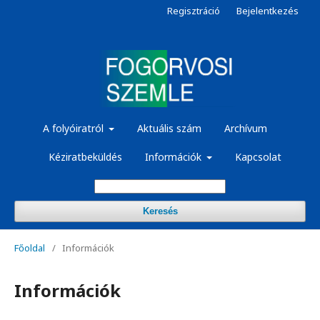
Regisztráció
Bejelentkezés
A folyóiratról
Aktuális szám
Archívum
Kéziratbeküldés
Információk
Kapcsolat
Keresés
Főoldal
/
Információk
Információk