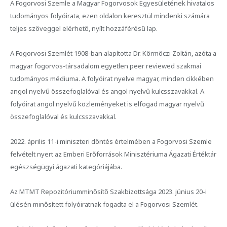
A Fogorvosi Szemle a Magyar Fogorvosok Egyesületének hivatalos
tudományos folyóirata, ezen oldalon keresztül mindenki számára
teljes szöveggel elérhető, nyílt hozzáférésű lap.
A Fogorvosi Szemlét 1908-ban alapította Dr. Körmöczi Zoltán, azóta a
magyar fogorvos-társadalom egyetlen peer reviewed szakmai
tudományos médiuma. A folyóirat nyelve magyar, minden cikkében
angol nyelvű összefoglalóval és angol nyelvű kulcsszavakkal. A
folyóirat angol nyelvű közleményeket is elfogad magyar nyelvű
összefoglalóval és kulcsszavakkal.
2022. április 11-i miniszteri döntés értelmében a Fogorvosi Szemle
felvételt nyert az Emberi Erőforrások Minisztériuma Ágazati Értéktár
egészségügyi ágazati kategóriájába.
Az MTMT Repozitóriumminősítő Szakbizottsága 2023. június 20-i
ülésén minősített folyóiratnak fogadta el a Fogorvosi Szemlét.