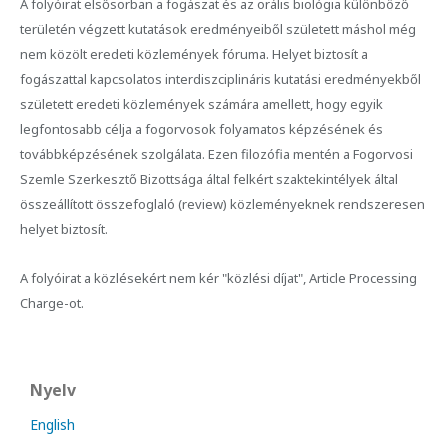
A folyóirat elsősorban a fogászat és az orális biológia különböző
területén végzett kutatások eredményeiből született máshol még
nem közölt eredeti közlemények fóruma. Helyet biztosít a
fogászattal kapcsolatos interdiszciplináris kutatási eredményekből
született eredeti közlemények számára amellett, hogy egyik
legfontosabb célja a fogorvosok folyamatos képzésének és
továbbképzésének szolgálata. Ezen filozófia mentén a Fogorvosi
Szemle Szerkesztő Bizottsága által felkért szaktekintélyek által
összeállított összefoglaló (review) közleményeknek rendszeresen
helyet biztosít.
A folyóirat a közlésekért nem kér "közlési díjat", Article Processing
Charge-ot.
Nyelv
English