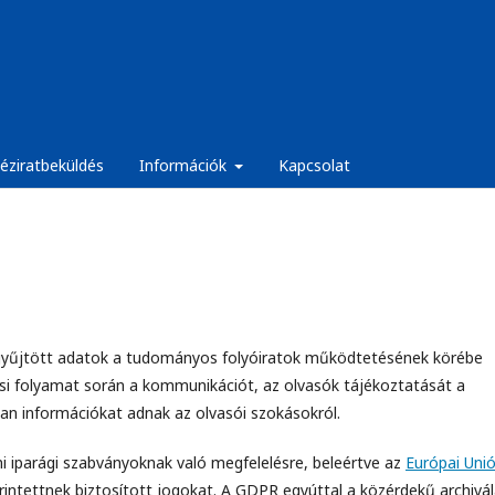
éziratbeküldés
Információk
Kapcsolat
ól gyűjtött adatok a tudományos folyóiratok működtetésének körébe
ési folyamat során a kommunikációt, az olvasók tájékoztatását a
ban információkat adnak az olvasói szokásokról.
mi iparági szabványoknak való megfelelésre, beleértve az
Európai Uni
érintettnek biztosított jogokat. A GDPR egyúttal a közérdekű archivá