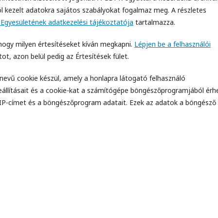
ól kezelt adatokra sajátos szabályokat fogalmaz meg. A részletes
Egyesületének adatkezelési tájékoztatója
tartalmazza.
 hogy milyen értesítéseket kíván megkapni.
Lépjen be a felhasználói
, azon belül pedig az Értesítések fület.
evű cookie készül, amely a honlapra látogató felhasználó
eállításait és a cookie-kat a számítógépe böngészőprogramjából érhe
az IP-címet és a böngészőprogram adatait. Ezek az adatok a böngésző