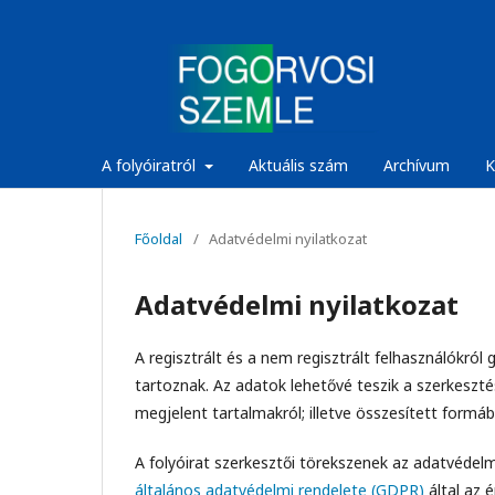
A folyóiratról
Aktuális szám
Archívum
K
Főoldal
/
Adatvédelmi nyilatkozat
Adatvédelmi nyilatkozat
A regisztrált és a nem regisztrált felhasználókr
tartoznak. Az adatok lehetővé teszik a szerkeszt
megjelent tartalmakról; illetve összesített formá
A folyóirat szerkesztői törekszenek az adatvédel
általános adatvédelmi rendelete (GDPR)
által az 