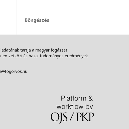
Böngészés
feladatának tartja a magyar fogászat
 a nemzetközi és hazai tudományos eredmények
ann@fogorvos.hu