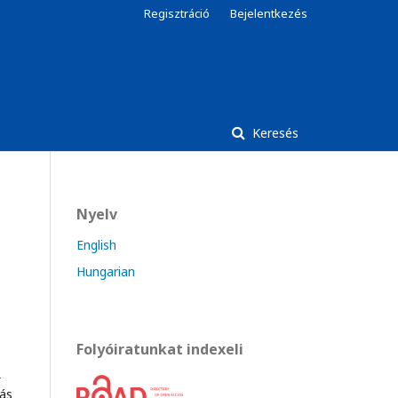
Regisztráció
Bejelentkezés
Keresés
Nyelv
English
Hungarian
Folyóiratunkat indexeli
ó
lás