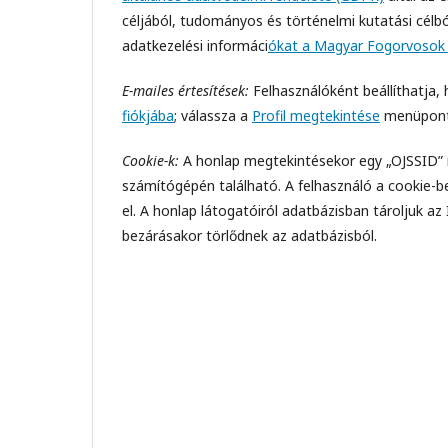
céljából, tudományos és történelmi kutatási célb
adatkezelési informáci
ókat a Magyar Fogorvosok 
E-mailes értesítések:
Felhasználóként beállíthatja,
fiókjába
; válassza a
Profil megtekintése
menüpontot
Cookie-k:
A honlap megtekintésekor egy „OJSSID” n
számítógépén található. A felhasználó a cookie-b
el. A honlap látogatóiról adatbázisban tároljuk 
bezárásakor törlődnek az adatbázisból.