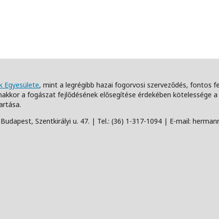
 Egyesülete
, mint a legrégibb hazai fogorvosi szerveződés, fontos 
akkor a fogászat fejlődésének elősegítése érdekében kötelessége
artása.
udapest, Szentkirályi u. 47. | Tel.: (36) 1-317-1094 | E-mail: herm