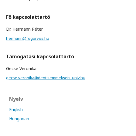
Fő kapcsolattartó
Dr. Hermann Péter
hermann@fogorvos.hu
Támogatási kapcsolattartó
Gecse Veronika
gecse.veronika@dent.semmelweis-univ.hu
Nyelv
English
Hungarian