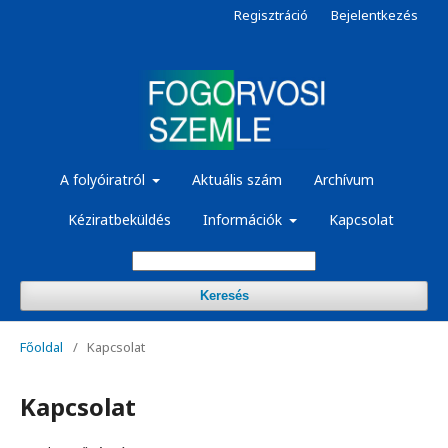
Regisztráció
Bejelentkezés
A folyóiratról
Aktuális szám
Archívum
Kéziratbeküldés
Információk
Kapcsolat
Keresés
Főoldal
/
Kapcsolat
Kapcsolat