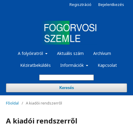
Regisztráció
Bejelentkezés
A folyóiratról
Aktuális szám
Archívum
Kéziratbeküldés
Információk
Kapcsolat
Keresés
Főoldal
/
A kiadói rendszerről
A kiadói rendszerről