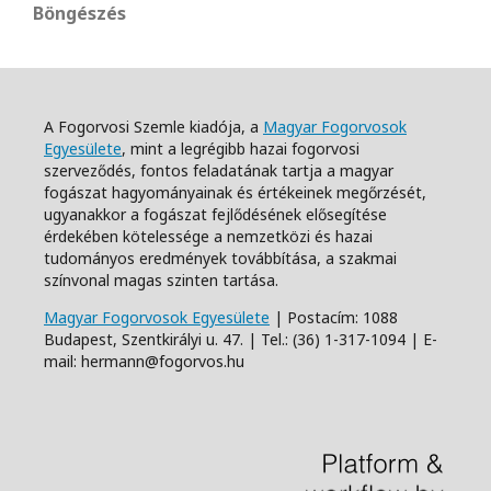
Böngészés
A Fogorvosi Szemle kiadója, a
Magyar Fogorvosok
Egyesülete
, mint a legrégibb hazai fogorvosi
szerveződés, fontos feladatának tartja a magyar
fogászat hagyományainak és értékeinek megőrzését,
ugyanakkor a fogászat fejlődésének elősegítése
érdekében kötelessége a nemzetközi és hazai
tudományos eredmények továbbítása, a szakmai
színvonal magas szinten tartása.
Magyar Fogorvosok Egyesülete
| Postacím: 1088
Budapest, Szentkirályi u. 47. | Tel.: (36) 1-317-1094 | E-
mail: hermann@fogorvos.hu