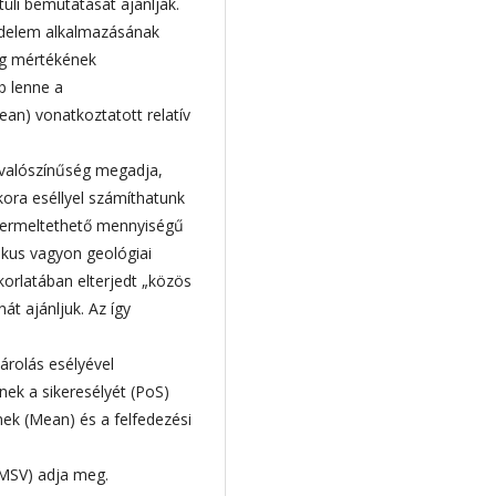
tüli bemutatását ajánlják.
delem alkalmazásának
ág mértékének
b lenne a
an) vonatkoztatott relatív
 valószínűség megadja,
ora eséllyel számíthatunk
termeltethető mennyiségű
kus vagyon geológiai
korlatában elterjedt „közös
t ajánljuk. Az így
árolás esélyével
ek a sikeresélyét (PoS)
ek (Mean) és a felfedezési
(MSV) adja meg.