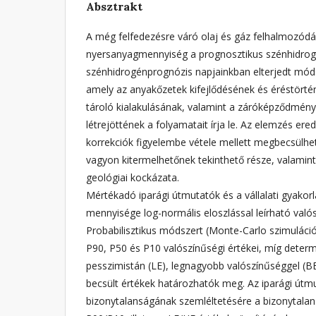
Absztrakt
A még felfedezésre váró olaj és gáz felhalmozód
nyersanyagmennyiség a prognosztikus szénhidro
szénhidrogénprognózis napjainkban elterjedt módsz
amely az anyakőzetek kifejlődésének és éréstörté
tároló kialakulásának, valamint a záróképződmén
létrejöttének a folyamatait írja le. Az elemzés e
korrekciók figyelembe vétele mellett megbecsülhe
vagyon kitermelhetőnek tekinthető része, valami
geológiai kockázata.
Mértékadó iparági útmutatók és a vállalati gyakorl
mennyisége log-normális eloszlással leírható valós
Probabilisztikus módszert (Monte-Carlo szimuláció
P90, P50 és P10 valószínűségi értékei, míg determ
pesszimistán (LE), legnagyobb valószínűséggel (BE
becsült értékek határozhatók meg. Az iparági útm
bizonytalanságának szemléltetésére a bizonytala