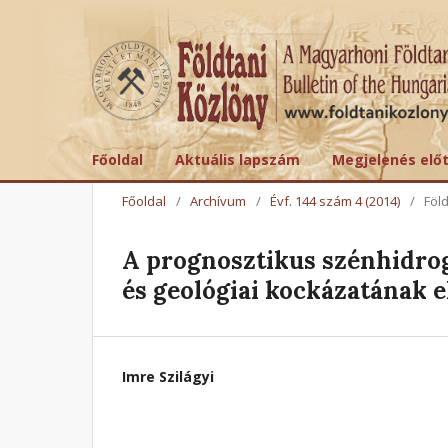
Főoldal
Aktuális lapszám
Megjelenés elő
Főoldal
/
Archívum
/
Évf. 144 szám 4 (2014)
/
Föl
A prognosztikus szénhidro
és geológiai kockázatának 
Imre Szilágyi