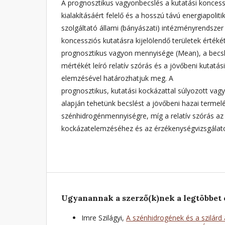
A prognosztikus vagyonbecslés a kutatási koncess
kialakításáért felelő és a hosszú távú energiapolit
szolgáltató állami (bányászati) intézményrendszer
koncessziós kutatásra kijelölendő területek értéké
prognosztikus vagyon mennyisége (Mean), a becsl
mértékét leíró relatív szórás és a jövőbeni kutatás
elemzésével határozhatjuk meg. A
prognosztikus, kutatási kockázattal súlyozott vag
alapján tehetünk becslést a jövőbeni hazai terme
szénhidrogénmennyiségre, míg a relatív szórás az 
kockázatelemzéséhez és az érzékenységvizsgálatok
Ugyanannak a szerző(k)nek a legtöbbet 
Imre Szilágyi,
A szénhidrogének és a szilárd