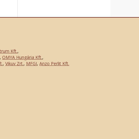
trum Kft.
,
,
OMYA Hungária Kft.
,
t.
,
Vikuv Zrt.
,
MFGI
,
Anzo Perlit Kft.