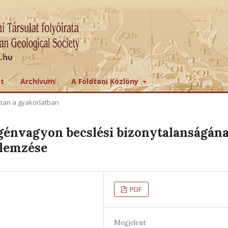
tt
Archívum
A Földtani Közlöny
dtan a gyakorlatban
génvagyon becslési bizonytalanságán
elemzése
PDF
Megjelent