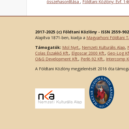
összehasonlítása
,
Földtani Közlöny: Évf. 1
2017-2025 (c) Földtani Közlöny - ISSN 2559-90
Alapítva 1871-ben, kiadja a
Magyarhoni Földtani T
Támogatók:
Mol Nyrt.
,
Nemzeti Kulturális Alap
,
Colas Északkő Kft
.
,
Elgoscar 2000 Kft
.
,
Geo-Log Kf
O&G Development Kft
.
,
Perlit-92 Kft.
,
Intercomp Kf
A Földtani Közlöny megjelenését 2016 óta támog