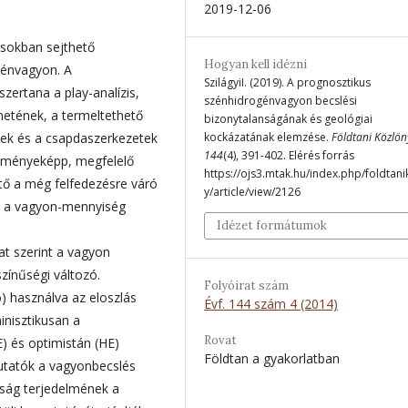
2019-12-06
ásokban sejthető
Hogyan kell idézni
génvagyon. A
SzilágyiI. (2019). A prognosztikus
ertana a play-analízis,
szénhidrogénvagyon becslési
netének, a termeltethető
bizonytalanságának és geológiai
yek és a csapdaszerkezetek
kockázatának elemzése.
Földtani Közlön
144
(4), 391-402. Elérés forrás
redményeképp, megfelelő
https://ojs3.mtak.hu/index.php/foldtan
tő a még felfedezésre váró
y/article/view/2126
nt a vagyon-mennyiség
Idézet formátumok
at szerint a vagyon
zínűségi változó.
Folyóirat szám
) használva az eloszlás
Évf. 144 szám 4 (2014)
inisztikusan a
Rovat
) és optimistán (HE)
Földtan a gyakorlatban
utatók a vagyonbecslés
nság terjedelmének a