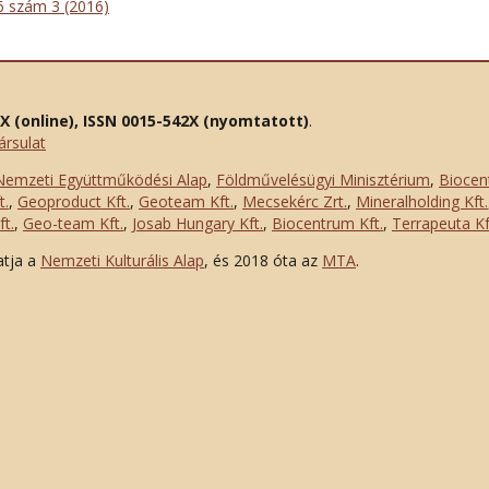
46 szám 3 (2016)
2X (online), ISSN 0015-542X (nyomtatott)
.
ársulat
Nemzeti Együttműködési Alap
,
Földművelésügyi Minisztérium
,
Biocen
t.
,
Geoproduct Kft.
,
Geoteam Kft.
,
Mecsekérc Zrt.
,
Mineralholding Kft.
t.
,
Geo-team Kft.
,
Josab Hungary Kft.
,
Biocentrum Kft.
,
Terrapeuta Kf
atja a
Nemzeti Kulturális Alap
, és 2018 óta az
MTA
.