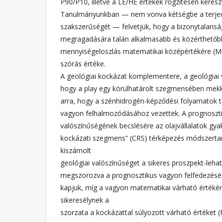
P90/P10, illetve a LE/HE értékek rögzítésén keresz
Tanulmányunkban — nem vonva kétségbe a terje
szakszerűségét — felvetjük, hogy a bizonytalans
megragadására talán alkalmasabb és közérthetőb
mennyiségeloszlás matematikai középértékére (Me
szórás értéke.
A geológiai kockázat komplementere, a geológiai
hogy a play egy körülhatárolt szegmensében mekk
arra, hogy a szénhidrogén-képződési folyamatok 
vagyon felhalmozódásához vezettek. A prognoszti
valószínűségének becslésére az olajvállalatok gya
kockázati szegmens” (CRS) térképezés módszertaná
kiszámolt
geológiai valószínűséget a sikeres proszpekt-lehat
megszorozva a prognosztikus vagyon felfedezésén
kapjuk, míg a vagyon matematikai várható értékén
sikeresélynek a
szorzata a kockázattal súlyozott várható értéket 