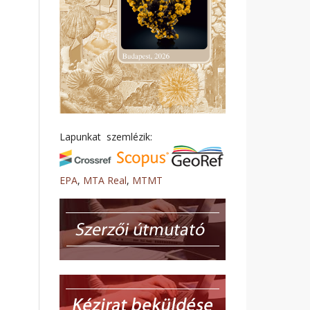
Lapunkat szemlézik:
EPA
,
MTA Real
,
MTMT