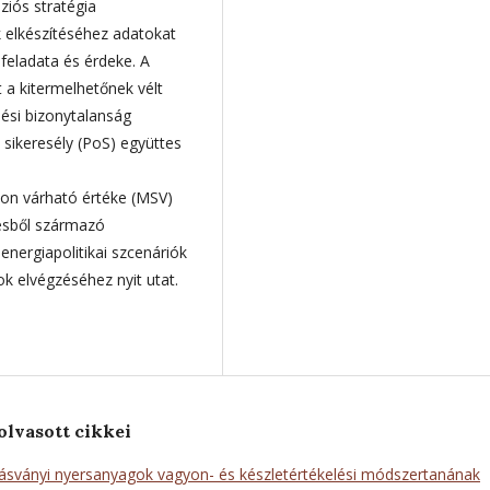
ziós stratégia
ik elkészítéséhez adatokat
 feladata és érdeke. A
t a kitermelhetőnek vélt
ési bizonytalanság
i sikeresély (PoS) együttes
yon várható értéke (MSV)
lésből származó
energiapolitikai szcenáriók
 elvégzéséhez nyit utat.
olvasott cikkei
 ásványi nyersanyagok vagyon- és készletértékelési módszertanának