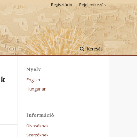
Regisztáció
Bejelentkezés
Keresés
Nyelv
ak
English
Hungarian
Információ
Olvasóknak
Szerzőknek