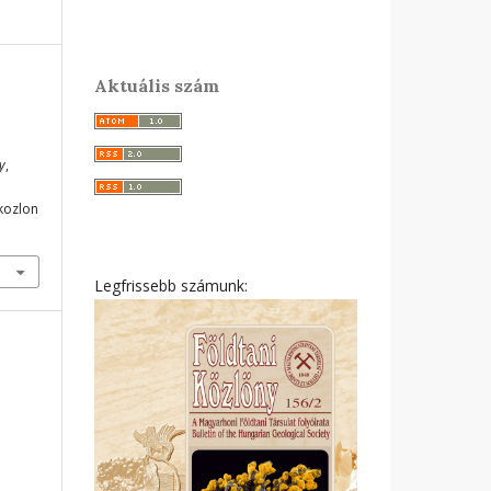
Aktuális szám
y
,
ikozlon
Legfrissebb számunk: