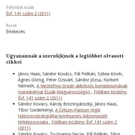
Folyóirat szám
Évf. 141 szám 2 (2011)
Rovat
Értekezés
Ugyanannak a szerző(k)nek a legtöbbet olvasott
cikkei
János Haas, Sándor Kovács, Pál Pelikán, Szilvia Kövér,
Ágnes Görög, Péter Ozsvárt, Sándor Józsa, Norbert
Németh,
A Neotethys-óceán akkréciós komplexumának
maradványai Észak-Magyarországon
,
Földtani Közlöny:
Évf. 141 szám 2 (2011)
Sándor Kovács, Károly Brezsnyánszky, János Haas,
Tibor Szederkényi,
A Cirkum-Pannon régió
tektonosztratigráfiai terrénumés őskörnyezeti
térképsorozata
,
Földtani Közlöny: Évf. 141 szám 2
(2011)
Sándor Kovács, Zsuzsanna Gecse, Pál Pelikán, Tibor