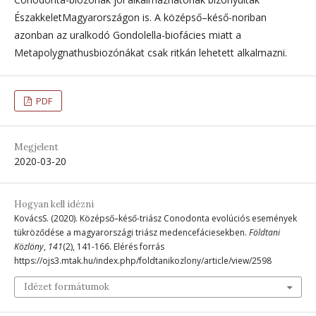
ÉszakkeletMagyarországon is. A középső–késő-noriban
azonban az uralkodó Gondolella-biofácies miatt a
Metapolygnathusbiozónákat csak ritkán lehetett alkalmazni.
PDF
Megjelent
2020-03-20
Hogyan kell idézni
KovácsS. (2020). Középső–késő-triász Conodonta evolúciós események
tükröződése a magyarországi triász medencefáciesekben.
Földtani
Közlöny
,
141
(2), 141-166. Elérés forrás
https://ojs3.mtak.hu/index.php/foldtanikozlony/article/view/2598
Idézet formátumok