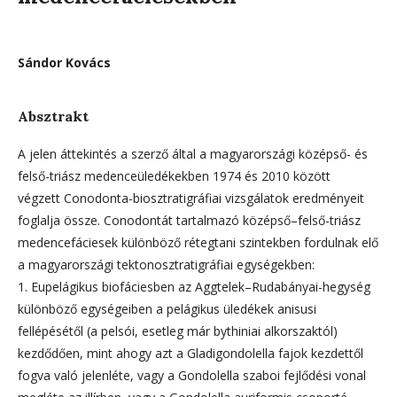
Sándor Kovács
Absztrakt
A jelen áttekintés a szerző által a magyarországi középső- és
felső-triász medenceüledékekben 1974 és 2010 között
végzett Conodonta-biosztratigráfiai vizsgálatok eredményeit
foglalja össze. Conodontát tartalmazó középső–felső-triász
medencefáciesek különböző rétegtani szintekben fordulnak elő
a magyarországi tektonosztratigráfiai egységekben:
1. Eupelágikus biofáciesben az Aggtelek–Rudabányai-hegység
különböző egységeiben a pelágikus üledékek anisusi
fellépésétől (a pelsói, esetleg már bythiniai alkorszaktól)
kezdődően, mint ahogy azt a Gladigondolella fajok kezdettől
fogva való jelenléte, vagy a Gondolella szaboi fejlődési vonal