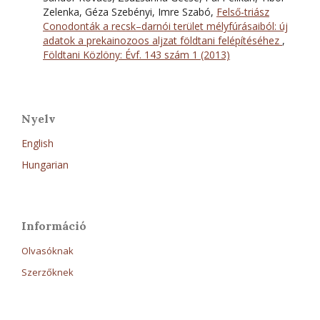
Zelenka, Géza Szebényi, Imre Szabó,
Felső-triász
Conodonták a recsk–darnói terület mélyfúrásaiból: új
adatok a prekainozoos aljzat földtani felépítéséhez
,
Földtani Közlöny: Évf. 143 szám 1 (2013)
Nyelv
English
Hungarian
Információ
Olvasóknak
Szerzőknek