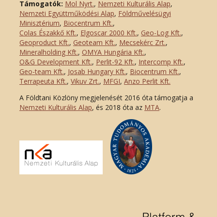
Támogatók:
Mol Nyrt.
,
Nemzeti Kulturális Alap
,
Nemzeti Együttműködési Alap
,
Földművelésügyi
Minisztérium
,
Biocentrum Kft.
,
Colas Északkő Kft
.
,
Elgoscar 2000 Kft
.
,
Geo-Log Kft.
,
Geoproduct Kft.
,
Geoteam Kft.
,
Mecsekérc Zrt.
,
Mineralholding Kft.
,
OMYA Hungária Kft.
,
O&G Development Kft
.
,
Perlit-92 Kft.
,
Intercomp Kft.
,
Geo-team Kft.
,
Josab Hungary Kft.
,
Biocentrum Kft.
,
Terrapeuta Kft.
,
Vikuv Zrt.
,
MFGI
,
Anzo Perlit Kft.
A Földtani Közlöny megjelenését 2016 óta támogatja a
Nemzeti Kulturális Alap
, és 2018 óta az
MTA
.