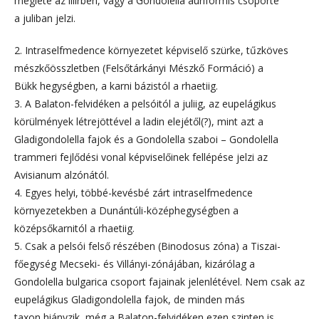
megléte az illírben, vagy a Gondolella auriformis csoporté
a juliban jelzi.
2. Intraselfmedence környezetet képviselő szürke, tűzköves
mészkőösszletben (Felsőtárkányi Mészkő Formáció) a
Bükk hegységben, a karni bázistól a rhaetiig.
3. A Balaton-felvidéken a pelsóitól a juliig, az eupelágikus
körülmények létrejöttével a ladin elejétől(?), mint azt a
Gladigondolella fajok és a Gondolella szaboi – Gondolella
trammeri fejlődési vonal képviselőinek fellépése jelzi az
Avisianum alzónától.
4. Egyes helyi, többé-kevésbé zárt intraselfmedence
környezetekben a Dunántúli-középhegységben a
középsőkarnitól a rhaetiig.
5. Csak a pelsói felső részében (Binodosus zóna) a Tiszai-
főegység Mecseki- és Villányi-zónájában, kizárólag a
Gondolella bulgarica csoport fajainak jelenlétével. Nem csak az
eupelágikus Gladigondolella fajok, de minden más
taxon hiányzik, még a Balaton-felvidéken ezen szinten is