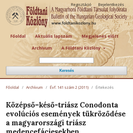
Regisztáció
Bejelentkezés
Főoldal
Aktuális lapszám
Megjelenés előtt
Archívum
A Földtani Közlöny
Keresés
Főoldal
/
Archívum
/
Évf. 141 szám 2 (2011)
/
Értekezés
Középső–késő-triász Conodonta
evolúciós események tükröződése
a magyarországi triász
medencefáciesekben