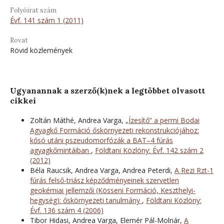
Folyóirat szám
Évf. 141 szám 1 (2011)
Rovat
Rövid közlemények
Ugyanannak a szerző(k)nek a legtöbbet olvasott
cikkei
Zoltán Máthé, Andrea Varga,
„Ízesítő” a permi Bodai
Agyagkő Formáció őskörnyezeti rekonstrukciójához:
kősó utáni pszeudomorfózák a BAT–4 fúrás
agyagkőmintáiban
,
Földtani Közlöny: Évf. 142 szám 2
(2012)
Béla Raucsik, Andrea Varga, Andrea Peterdi,
A Rezi Rzt-1
fúrás felső-triász képződményeinek szervetlen
geokémiai jellemzői (Kösseni Formáció, Keszthelyi-
hegység): őskörnyezeti tanulmány
,
Földtani Közlöny:
Évf. 136 szám 4 (2006)
Tibor Hidasi, Andrea Varga, Elemér Pál-Molnár,
A