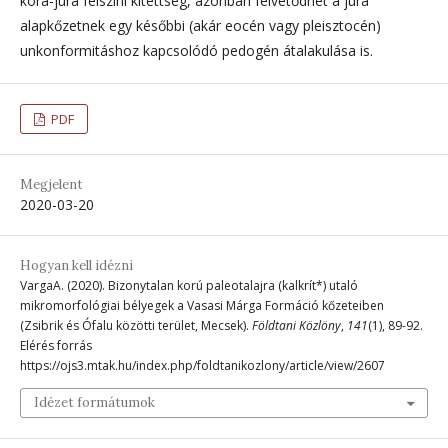
kora-jura felszíni kitettség, azonban felvetődhet a jura
alapkőzetnek egy későbbi (akár eocén vagy pleisztocén)
unkonformitáshoz kapcsolódó pedogén átalakulása is.
PDF
Megjelent
2020-03-20
Hogyan kell idézni
VargaA. (2020). Bizonytalan korú paleotalajra (kalkrít*) utaló
mikromorfológiai bélyegek a Vasasi Márga Formáció kőzeteiben
(Zsibrik és Ófalu közötti terület, Mecsek).
Földtani Közlöny
,
141
(1), 89-92.
Elérés forrás
https://ojs3.mtak.hu/index.php/foldtanikozlony/article/view/2607
Idézet formátumok