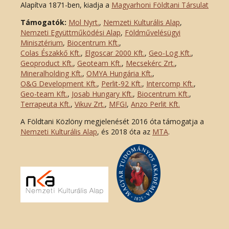
Alapítva 1871-ben, kiadja a
Magyarhoni Földtani Társulat
Támogatók:
Mol Nyrt.
,
Nemzeti Kulturális Alap
,
Nemzeti Együttműködési Alap
,
Földművelésügyi
Minisztérium
,
Biocentrum Kft.
,
Colas Északkő Kft
.
,
Elgoscar 2000 Kft
.
,
Geo-Log Kft.
,
Geoproduct Kft.
,
Geoteam Kft.
,
Mecsekérc Zrt.
,
Mineralholding Kft.
,
OMYA Hungária Kft.
,
O&G Development Kft
.
,
Perlit-92 Kft.
,
Intercomp Kft.
,
Geo-team Kft.
,
Josab Hungary Kft.
,
Biocentrum Kft.
,
Terrapeuta Kft.
,
Vikuv Zrt.
,
MFGI
,
Anzo Perlit Kft.
A Földtani Közlöny megjelenését 2016 óta támogatja a
Nemzeti Kulturális Alap
, és 2018 óta az
MTA
.