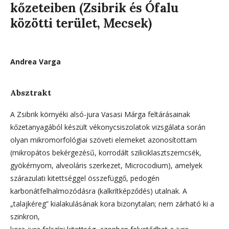
kőzeteiben (Zsibrik és Ófalu
közötti terület, Mecsek)
Andrea Varga
Absztrakt
A Zsibrik környéki alsó-jura Vasasi Márga feltárásainak
kőzetanyagából készült vékonycsiszolatok vizsgálata során
olyan mikromorfológiai szöveti elemeket azonosítottam
(mikropátos bekérgezésű, korrodált sziliciklasztszemcsék,
gyökérnyom, alveoláris szerkezet, Microcodium), amelyek
szárazulati kitettséggel összefüggő, pedogén
karbonátfelhalmozódásra (kalkrítképződés) utalnak. A
„talajkéreg” kialakulásának kora bizonytalan; nem zárható ki a
szinkron,