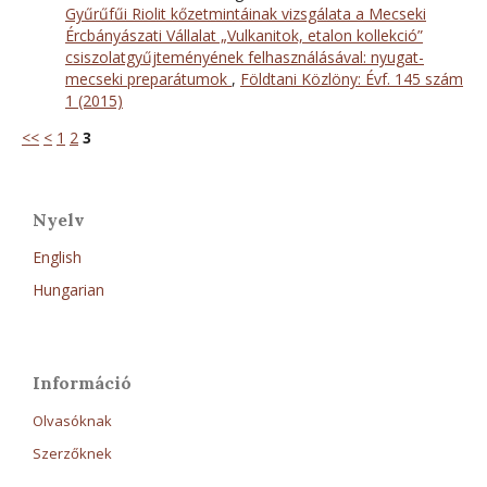
Gyűrűfűi Riolit kőzetmintáinak vizsgálata a Mecseki
Ércbányászati Vállalat „Vulkanitok, etalon kollekció”
csiszolatgyűjteményének felhasználásával: nyugat-
mecseki preparátumok
,
Földtani Közlöny: Évf. 145 szám
1 (2015)
<<
<
1
2
3
Nyelv
English
Hungarian
Információ
Olvasóknak
Szerzőknek