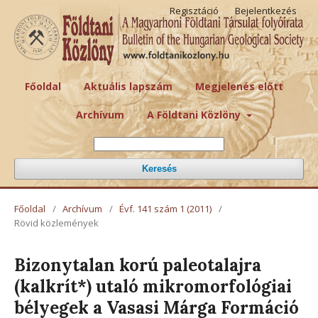
Regisztáció
Bejelentkezés
Főoldal
Aktuális lapszám
Megjelenés előtt
Archívum
A Földtani Közlöny
Keresés
Főoldal
/
Archívum
/
Évf. 141 szám 1 (2011)
/
Rövid közlemények
Bizonytalan korú paleotalajra
(kalkrít*) utaló mikromorfológiai
bélyegek a Vasasi Márga Formáció