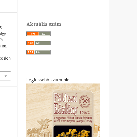
Aktuális szám
S.
ölgy
?)
-188.
ikozlon
Legfrissebb számunk: