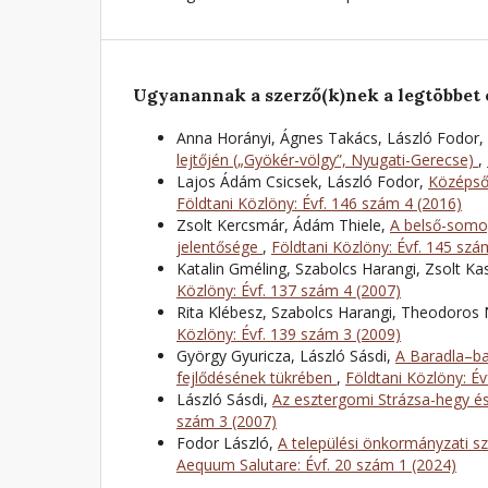
Ugyanannak a szerző(k)nek a legtöbbet 
Anna Horányi, Ágnes Takács, László Fodor,
lejtőjén („Gyökér-völgy”, Nyugati-Gerecse)
,
Lajos Ádám Csicsek, László Fodor,
Középső
Földtani Közlöny: Évf. 146 szám 4 (2016)
Zsolt Kercsmár, Ádám Thiele,
A belső-somog
jelentősége
,
Földtani Közlöny: Évf. 145 szá
Katalin Gméling, Szabolcs Harangi, Zsolt K
Közlöny: Évf. 137 szám 4 (2007)
Rita Klébesz, Szabolcs Harangi, Theodoros 
Közlöny: Évf. 139 szám 3 (2009)
György Gyuricza, László Sásdi,
A Baradla–ba
fejlődésének tükrében
,
Földtani Közlöny: Év
László Sásdi,
Az esztergomi Strázsa-hegy és
szám 3 (2007)
Fodor László,
A települési önkormányzati sz
Aequum Salutare: Évf. 20 szám 1 (2024)