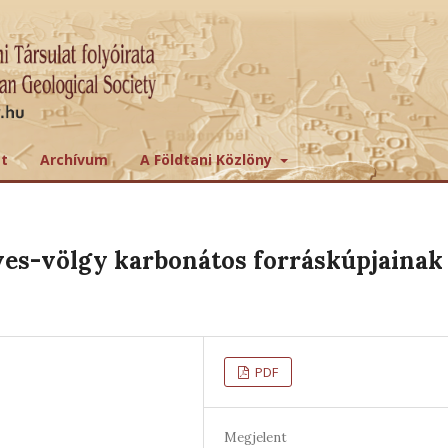
tt
Archívum
A Földtani Közlöny
öves-völgy karbonátos forráskúpjainak
PDF
Megjelent