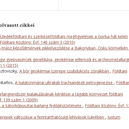
olvasott cikkei
Üledékföldtani és szerkezetföldtani megfigyelések a Gorba-hát keleti
Földtani Közlöny: Évf. 140 szám 3 (2010)
-triász képződmények pikkelyeződése a Bakonyban, Öskü környékén
yi gyepvasércek genetikája, geokémiai jellemzői és archeometallurgi
m 1 (2015)
asztovszky,
A bór geokémiai szerepe szubdukciós zónákban
,
Földtani
Ntaflos,
A balatonmáriai ultrakáli trachiandezit petrogenezise
,
Földta
rlangrendszer kialakulásának kérdései a tágabb környezet földtani
f. 139 szám 1 (2009)
 a Sátorkőpusztai-barlang fejlődéstörténete
,
Földtani Közlöny: Évf. 
erepek változásai a fenntarthatósági kihívások tükrében
,
Iustum