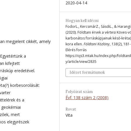
2020-04-14
Hogyan kell idézni
FodorL., KercsmárZ., SásdiL., & Harangi
(2020). Földtani érvek a vértesi Köves-v
karbonátos forráskúpjainak késő-kréta(
ban megjelent cikkét, amely
kora ellen.
Földtani Közlöny
,
138
(2), 181
Elérés forrás
 Egyetértünk a
https://ojs3.mtak.hu/index.php/foldtan
y/article/view/2835
n kifejtett
rráskúp eredetével.
Idézet formátumok
giai
ta(?) korbesorolását:
Folyóirat szám
varter
Évf. 138 szám 2 (2008)
ttelérek és a
t geokémiai
Rovat
zőek, mert
Vita
ékos elegyrészek