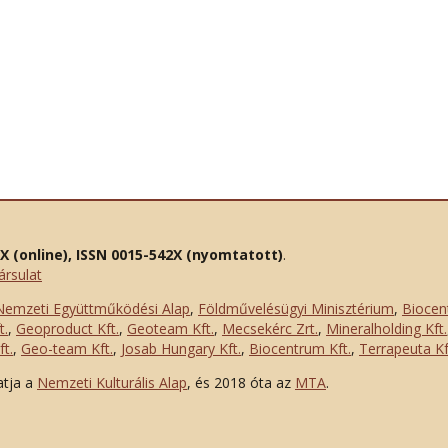
2X (online), ISSN 0015-542X (nyomtatott)
.
ársulat
Nemzeti Együttműködési Alap
,
Földművelésügyi Minisztérium
,
Biocen
t.
,
Geoproduct Kft.
,
Geoteam Kft.
,
Mecsekérc Zrt.
,
Mineralholding Kft.
t.
,
Geo-team Kft.
,
Josab Hungary Kft.
,
Biocentrum Kft.
,
Terrapeuta Kf
atja a
Nemzeti Kulturális Alap
, és 2018 óta az
MTA
.