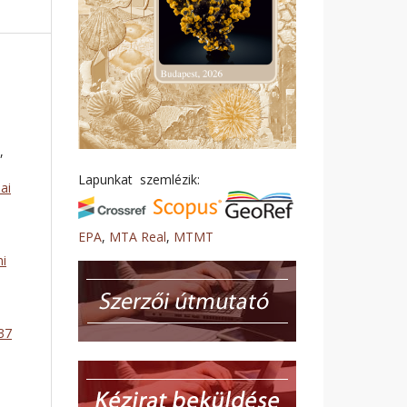
,
Lapunkat szemlézik:
ai
EPA
,
MTA Real
,
MTMT
ni
137