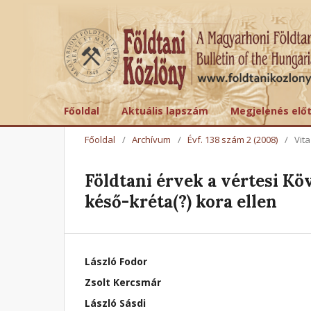
Főoldal
Aktuális lapszám
Megjelenés elő
Főoldal
/
Archívum
/
Évf. 138 szám 2 (2008)
/
Vita
Földtani érvek a vértesi K
késő-kréta(?) kora ellen
László Fodor
Zsolt Kercsmár
László Sásdi