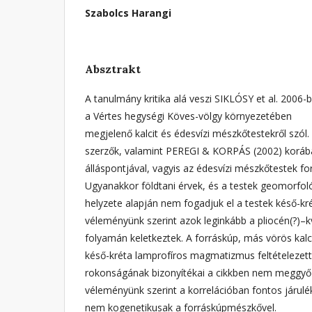
Szabolcs Harangi
Absztrakt
A tanulmány kritika alá veszi SIKLÓSY et al. 2006-
a Vértes hegységi Köves-völgy környezetében
megjelenő kalcit és édesvízi mészkőtestekről szól.
szerzők, valamint PEREGI & KORPÁS (2002) korába
álláspontjával, vagyis az édesvízi mészkőtestek fo
Ugyanakkor földtani érvek, és a testek geomorfoló
helyzete alapján nem fogadjuk el a testek késő-kré
véleményünk szerint azok leginkább a pliocén(?)–k
folyamán keletkeztek. A forráskúp, más vörös kalci
késő-kréta lamprofíros magmatizmus feltételezet
rokonságának bizonyítékai a cikkben nem meggyő
véleményünk szerint a korrelációban fontos járul
nem kogenetikusak a forráskúpmészkővel.