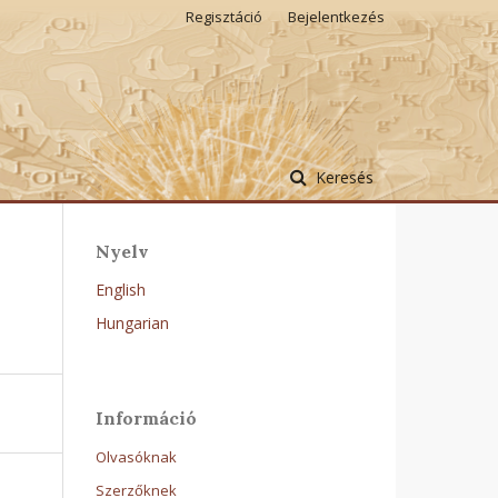
Regisztáció
Bejelentkezés
Keresés
Nyelv
English
Hungarian
Információ
Olvasóknak
Szerzőknek