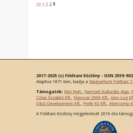
<<
<
1
2
3
2017-2025 (c) Földtani Közlöny - ISSN 2559-90
Alapítva 1871-ben, kiadja a
Magyarhoni Földtani T
Támogatók:
Mol Nyrt.
,
Nemzeti Kulturális Alap
,
Colas Északkő Kft
.
,
Elgoscar 2000 Kft
.
,
Geo-Log Kf
O&G Development Kft
.
,
Perlit-92 Kft.
,
Intercomp Kf
A Földtani Közlöny megjelenését 2016 óta támog