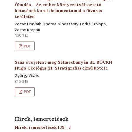
Óbudán – Az ember környezetváltoztató
hatásának korai dokumentumai a főváros
területén
Zoltán Horváth, Andrea Mindszenty, Endre Krolopp,
Zoltán Kárpáti
305-314
PDF
Száz éve jelent meg Selmecbányán dr. BÖCKH
Hugó Geológia (II. Stratigrafia) című kötete
György Vitális
315-318
PDF
Hírek, ismertetések
Hírek, ismertetések 139_3