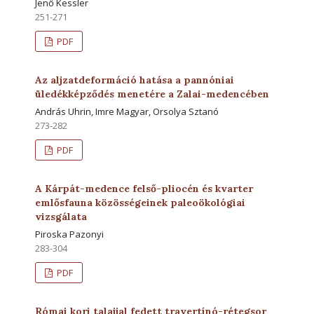
Jenő Kessler
251-271
PDF
Az aljzatdeformáció hatása a pannóniai
üledékképződés menetére a Zalai-medencében
András Uhrin, Imre Magyar, Orsolya Sztanó
273-282
PDF
A Kárpát-medence felső-pliocén és kvarter
emlősfauna közösségeinek paleoökológiai
vizsgálata
Piroska Pazonyi
283-304
PDF
Római kori talajjal fedett travertínó-rétegsor