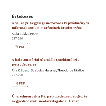
Értekezés
A villányi-hegységi mezozoos képződmények
mikrotektonikai méréseinek értelmezése
Attila Balázs Petrik
217-236
PDF
A balatonmáriai ultrakáli trachiandezit
petrogenezise
Rita Klébesz, Szabolcs Harangi, Theodoros Ntaflos
237-250
PDF
Új eredmények a Kárpát-medence neogén és
negyedidőszaki madárvilágához II. rész