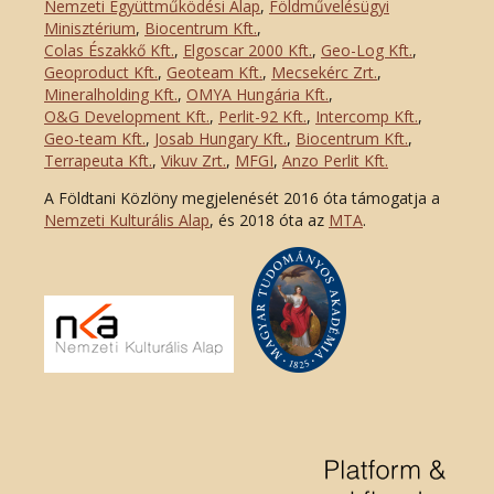
Nemzeti Együttműködési Alap
,
Földművelésügyi
Minisztérium
,
Biocentrum Kft.
,
Colas Északkő Kft
.
,
Elgoscar 2000 Kft
.
,
Geo-Log Kft.
,
Geoproduct Kft.
,
Geoteam Kft.
,
Mecsekérc Zrt.
,
Mineralholding Kft.
,
OMYA Hungária Kft.
,
O&G Development Kft
.
,
Perlit-92 Kft.
,
Intercomp Kft.
,
Geo-team Kft.
,
Josab Hungary Kft.
,
Biocentrum Kft.
,
Terrapeuta Kft.
,
Vikuv Zrt.
,
MFGI
,
Anzo Perlit Kft.
A Földtani Közlöny megjelenését 2016 óta támogatja a
Nemzeti Kulturális Alap
, és 2018 óta az
MTA
.