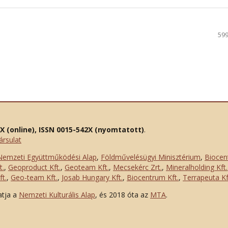
599
2X (online), ISSN 0015-542X (nyomtatott)
.
ársulat
Nemzeti Együttműködési Alap
,
Földművelésügyi Minisztérium
,
Biocen
t.
,
Geoproduct Kft.
,
Geoteam Kft.
,
Mecsekérc Zrt.
,
Mineralholding Kft.
t.
,
Geo-team Kft.
,
Josab Hungary Kft.
,
Biocentrum Kft.
,
Terrapeuta Kf
atja a
Nemzeti Kulturális Alap
, és 2018 óta az
MTA
.