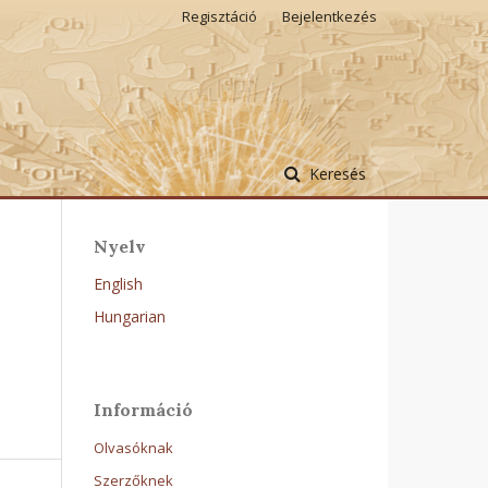
Regisztáció
Bejelentkezés
Keresés
Nyelv
English
Hungarian
Információ
Olvasóknak
Szerzőknek