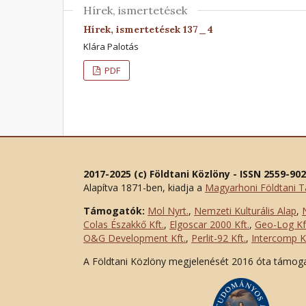
Hírek, ismertetések
Hírek, ismertetések 137_4
Klára Palotás
PDF
2017-2025 (c) Földtani Közlöny - ISSN 2559-90
Alapítva 1871-ben, kiadja a
Magyarhoni Földtani T
Támogatók:
Mol Nyrt.
,
Nemzeti Kulturális Alap
,
Colas Északkő Kft
.
,
Elgoscar 2000 Kft
.
,
Geo-Log Kf
O&G Development Kft
.
,
Perlit-92 Kft.
,
Intercomp Kf
A Földtani Közlöny megjelenését 2016 óta támog