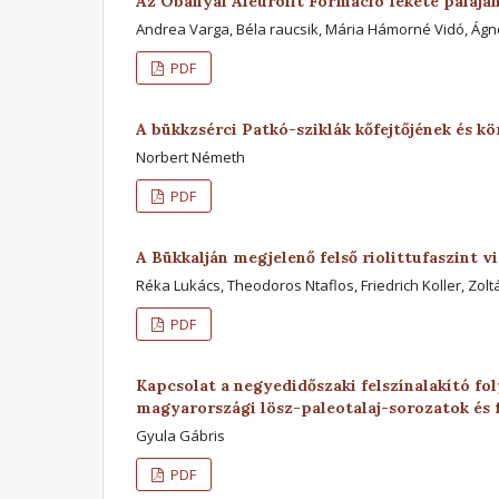
Az Óbányai Aleurolit Formáció fekete palájá
Andrea Varga, Béla raucsik, Mária Hámorné Vidó, Ágn
PDF
A bükkzsérci Patkó-sziklák kőfejtőjének és k
Norbert Németh
PDF
A Bükkalján megjelenő felső riolittufaszint 
Réka Lukács, Theodoros Ntaflos, Friedrich Koller, Zol
PDF
Kapcsolat a negyedidőszaki felszínalakító f
magyarországi lösz-paleotalaj-sorozatok és f
Gyula Gábris
PDF