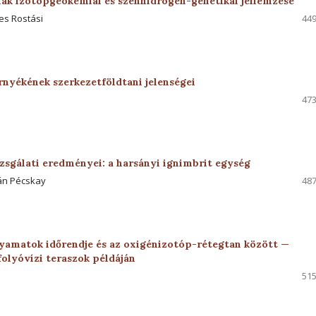
nak izotópgeokémiai és szénhidrogén-genetikai jellemzése
es Rostási
449
örnyékének szerkezetföldtani jelenségei
473
vizsgálati eredményei: a harsányi ignimbrit egység
tán Pécskay
487
olyamatok időrendje és az oxigénizotóp-rétegtan között —
olyóvízi teraszok példáján
515