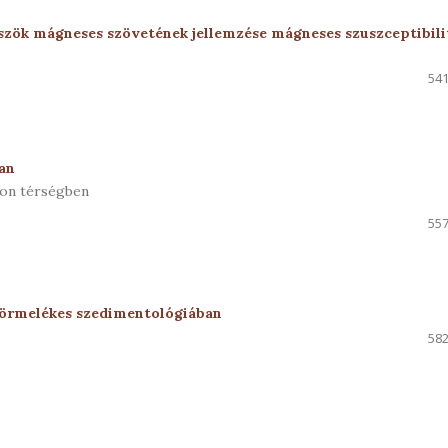
öszök mágneses szövetének jellemzése mágneses szuszceptibili
541
an
non térségben
557
örmelékes szedimentológiában
582