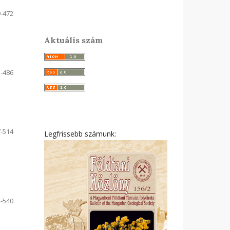
-472
Aktuális szám
-486
-514
Legfrissebb számunk:
-540