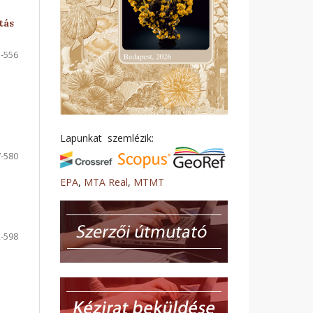
tás
-556
Lapunkat szemlézik:
-580
EPA
,
MTA Real
,
MTMT
-598