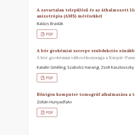
A zavartalan településű és az áthalmozott l
anizotrópia (AMS) mérésekkel
Balázs Bradák
PDF
A bór geokémiai szerepe szubdukciós zónákb
A bór geokémiai változékonysága a Kárpát-Pan
Katalin Gméling, Szabolcs Harangi, Zsolt Kasztovszky
PDF
Röntgen komputer tomográf alkalmazása a t
Zoltán Hunyadfalvi
PDF