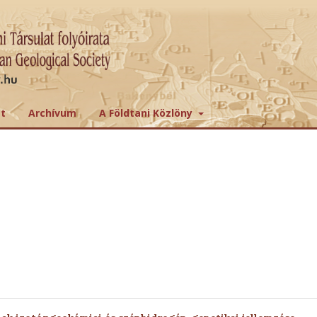
tt
Archívum
A Földtani Közlöny