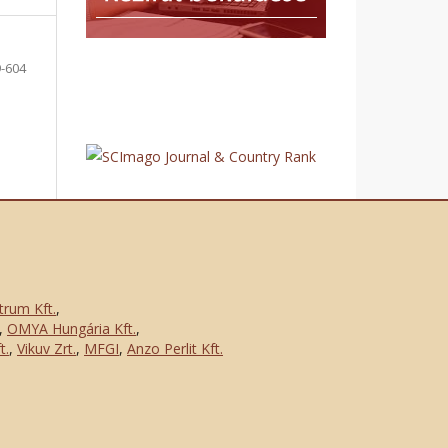
-604
trum Kft.
,
,
OMYA Hungária Kft.
,
t.
,
Vikuv Zrt.
,
MFGI
,
Anzo Perlit Kft.