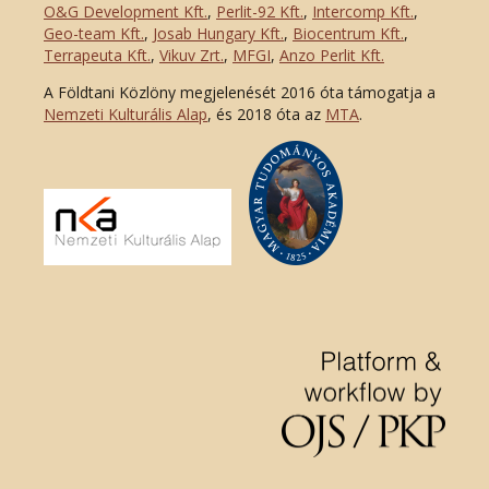
O&G Development Kft
.
,
Perlit-92 Kft.
,
Intercomp Kft.
,
Geo-team Kft.
,
Josab Hungary Kft.
,
Biocentrum Kft.
,
Terrapeuta Kft.
,
Vikuv Zrt.
,
MFGI
,
Anzo Perlit Kft.
A Földtani Közlöny megjelenését 2016 óta támogatja a
Nemzeti Kulturális Alap
, és 2018 óta az
MTA
.