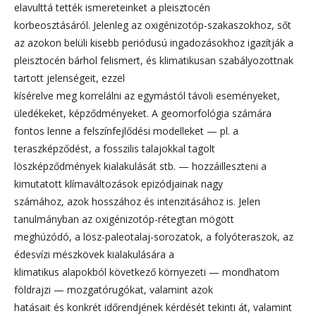
elavulttá tették ismereteinket a pleisztocén
korbeosztásáról. Jelenleg az oxigénizotóp-szakaszokhoz, sőt
az azokon belüli kisebb periódusú ingadozásokhoz igazítják a
pleisztocén bárhol felismert, és klimatikusan szabályozottnak
tartott jelenségeit, ezzel
kísérelve meg korrelálni az egymástól távoli eseményeket,
üledékeket, képződményeket. A geomorfológia számára
fontos lenne a felszínfejlődési modelleket — pl. a
teraszképződést, a fosszilis talajokkal tagolt
löszképződmények kialakulását stb. — hozzáilleszteni a
kimutatott klímaváltozások epizódjainak nagy
számához, azok hosszához és intenzitásához is. Jelen
tanulmányban az oxigénizotóp-rétegtan mögött
meghúzódó, a lösz-paleotalaj-sorozatok, a folyóteraszok, az
édesvízi mészkövek kialakulására a
klimatikus alapokból következő környezeti — mondhatom
földrajzi — mozgatórugókat, valamint azok
hatásait és konkrét időrendjének kérdését tekinti át, valamint