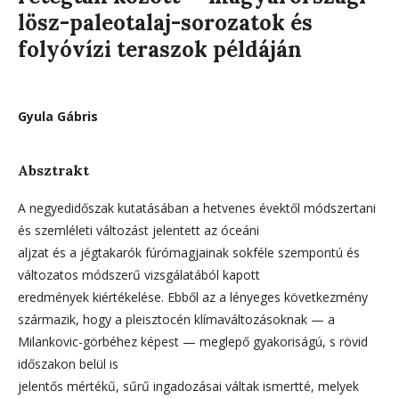
lösz-paleotalaj-sorozatok és
folyóvízi teraszok példáján
Gyula Gábris
Absztrakt
A negyedidőszak kutatásában a hetvenes évektől módszertani
és szemléleti változást jelentett az óceáni
aljzat és a jégtakarók fúrómagjainak sokféle szempontú és
változatos módszerű vizsgálatából kapott
eredmények kiértékelése. Ebből az a lényeges következmény
származik, hogy a pleisztocén klímaváltozásoknak — a
Milankovic-görbéhez képest — meglepő gyakoriságú, s rövid
időszakon belül is
jelentős mértékű, sűrű ingadozásai váltak ismertté, melyek