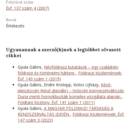
Folyóirat szám
Évf. 137 szám 4 (2007)
Rovat
Értekezés
Ugyanannak a szerző(k)nek a legtöbbet olvasott
cikkei
Gyula Gábris,
Névföldrajzi kutatások – egy családnév
földrajzi és történelmi háttere
,
Földrajzi Közlemények:
Évf. 143 szám 1 (2019)
Gyula Gábris, Endre Krolopp, Kolos Ujházy,
Késő-
pleisztocén (késő-glaciális) – holocén környezetváltozás
Duna menti homokbuckák komplex vizsgálata alapján
,
Földtani Közlöny: Évf. 141 szám 1 (2011)
Gyula Gábris,
A MAGYAR FÖLDRAJZI TÁRSASÁG A
RENDSZERVÁLTÁS IDEJÉN
,
Földrajzi Közlemények: Évf.
147 szám 3 (2023)