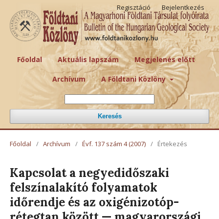
Regisztáció
Bejelentkezés
Főoldal
Aktuális lapszám
Megjelenés előtt
Archívum
A Földtani Közlöny
Keresés
Főoldal
/
Archívum
/
Évf. 137 szám 4 (2007)
/
Értekezés
Kapcsolat a negyedidőszaki
felszínalakító folyamatok
időrendje és az oxigénizotóp-
rétegtan között — magyarországi