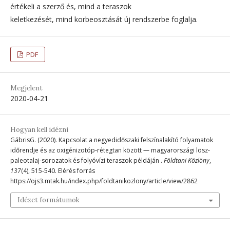
értékeli a szerző és, mind a teraszok
keletkezését, mind korbeosztását új rendszerbe foglalja.
PDF
Megjelent
2020-04-21
Hogyan kell idézni
GábrisG. (2020). Kapcsolat a negyedidőszaki felszínalakító folyamatok
időrendje és az oxigénizotóp-rétegtan között — magyarországi lösz-
paleotalaj-sorozatok és folyóvízi teraszok példáján .
Földtani Közlöny
,
137
(4), 515-540. Elérés forrás
https://ojs3.mtak.hu/index.php/foldtanikozlony/article/view/2862
Idézet formátumok