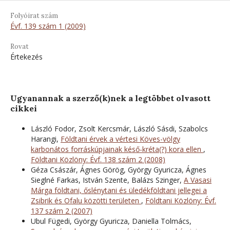
Folyóirat szám
Évf. 139 szám 1 (2009)
Rovat
Értekezés
Ugyanannak a szerző(k)nek a legtöbbet olvasott
cikkei
László Fodor, Zsolt Kercsmár, László Sásdi, Szabolcs
Harangi,
Földtani érvek a vértesi Köves-völgy
karbonátos forráskúpjainak késő-kréta(?) kora ellen
,
Földtani Közlöny: Évf. 138 szám 2 (2008)
Géza Császár, Ágnes Görög, György Gyuricza, Ágnes
Sieglné Farkas, István Szente, Balázs Szinger,
A Vasasi
Márga földtani, őslénytani és üledékföldtani jellegei a
Zsibrik és Ofalu közötti területen
,
Földtani Közlöny: Évf.
137 szám 2 (2007)
Ubul Fügedi, György Gyuricza, Daniella Tolmács,