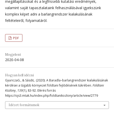
megállapításokat és a legfrissebb kutatási eredmények,
valamint saját tapasztalataink felhasználásával igyekszünk
komplex képet adni a barlangrendszer kialakulásának
feltételeiről, folyamatáról.
PDF
Megjelent
2020-04-08
Hogyan kell idézni
GyuriczaG., & SásdiL. (2020). A Baradla–barlangrendszer kialakulásának
kérdései a tágabb környezet földtani fejlődésének tükrében.
Földtani
Közlöny
,
139
(1), 83-92. Elérés forrás
https://ojs3.mtak.hu/index.php/foldtanikozlony/article/view/2779
Idézet formátumok