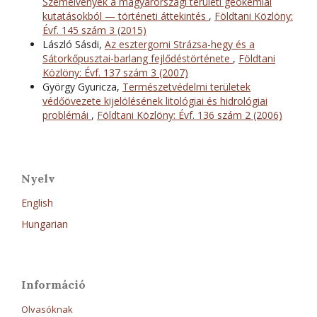
Szemelvények a magyarországi területi geokémiai
kutatásokból — történeti áttekintés
,
Földtani Közlöny:
Évf. 145 szám 3 (2015)
László Sásdi,
Az esztergomi Strázsa-hegy és a
Sátorkőpusztai-barlang fejlődéstörténete
,
Földtani
Közlöny: Évf. 137 szám 3 (2007)
György Gyuricza,
Természetvédelmi területek
védőövezete kijelölésének litológiai és hidrológiai
problémái
,
Földtani Közlöny: Évf. 136 szám 2 (2006)
Nyelv
English
Hungarian
Információ
Olvasóknak