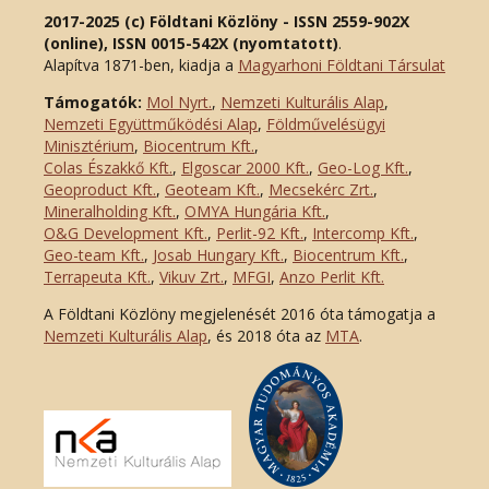
2017-2025 (c) Földtani Közlöny - ISSN 2559-902X
(online), ISSN 0015-542X (nyomtatott)
.
Alapítva 1871-ben, kiadja a
Magyarhoni Földtani Társulat
Támogatók:
Mol Nyrt.
,
Nemzeti Kulturális Alap
,
Nemzeti Együttműködési Alap
,
Földművelésügyi
Minisztérium
,
Biocentrum Kft.
,
Colas Északkő Kft
.
,
Elgoscar 2000 Kft
.
,
Geo-Log Kft.
,
Geoproduct Kft.
,
Geoteam Kft.
,
Mecsekérc Zrt.
,
Mineralholding Kft.
,
OMYA Hungária Kft.
,
O&G Development Kft
.
,
Perlit-92 Kft.
,
Intercomp Kft.
,
Geo-team Kft.
,
Josab Hungary Kft.
,
Biocentrum Kft.
,
Terrapeuta Kft.
,
Vikuv Zrt.
,
MFGI
,
Anzo Perlit Kft.
A Földtani Közlöny megjelenését 2016 óta támogatja a
Nemzeti Kulturális Alap
, és 2018 óta az
MTA
.