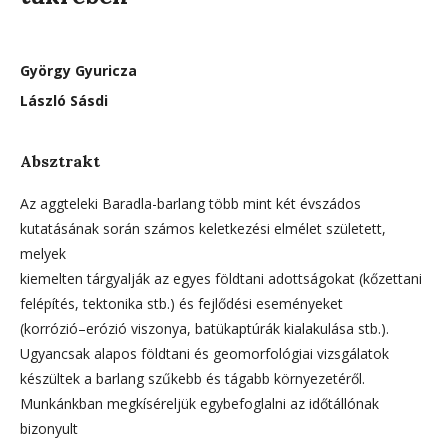
György Gyuricza
László Sásdi
Absztrakt
Az aggteleki Baradla-barlang több mint két évszádos
kutatásának során számos keletkezési elmélet született,
melyek
kiemelten tárgyalják az egyes földtani adottságokat (kőzettani
felépítés, tektonika stb.) és fejlődési eseményeket
(korrózió–erózió viszonya, batükaptúrák kialakulása stb.).
Ugyancsak alapos földtani és geomorfológiai vizsgálatok
készültek a barlang szűkebb és tágabb környezetéről.
Munkánkban megkíséreljük egybefoglalni az időtállónak
bizonyult