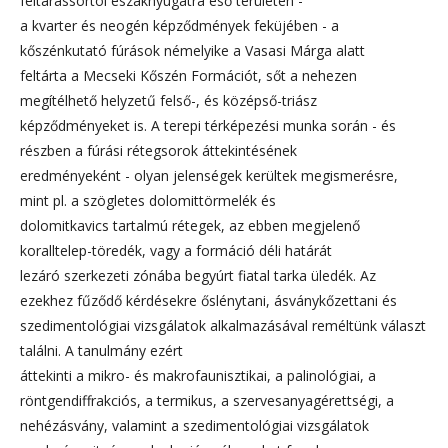
feltárássortól északnyugatra eső területen -
a kvarter és neogén képződmények feküjében - a
kőszénkutató fúrások némelyike a Vasasi Márga alatt
feltárta a Mecseki Kőszén Formációt, sőt a nehezen
megítélhető helyzetű felső-, és középső-triász
képződményeket is. A terepi térképezési munka során - és
részben a fúrási rétegsorok áttekintésének
eredményeként - olyan jelenségek kerültek megismerésre,
mint pl. a szögletes dolomittörmelék és
dolomitkavics tartalmú rétegek, az ebben megjelenő
koralltelep-töredék, vagy a formáció déli határát
lezáró szerkezeti zónába begyúrt fiatal tarka üledék. Az
ezekhez fűződő kérdésekre őslénytani, ásványkőzettani és
szedimentológiai vizsgálatok alkalmazásával reméltünk választ
találni. A tanulmány ezért
áttekinti a mikro- és makrofaunisztikai, a palinológiai, a
röntgendiffrakciós, a termikus, a szervesanyagérettségi, a
nehézásvány, valamint a szedimentológiai vizsgálatok