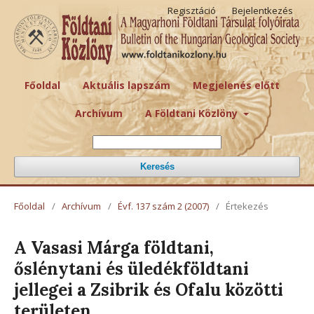
Regisztáció
Bejelentkezés
Főoldal
Aktuális lapszám
Megjelenés előtt
Archívum
A Földtani Közlöny
Keresés
Főoldal
/
Archívum
/
Évf. 137 szám 2 (2007)
/
Értekezés
A Vasasi Márga földtani,
őslénytani és üledékföldtani
jellegei a Zsibrik és Ofalu közötti
területen