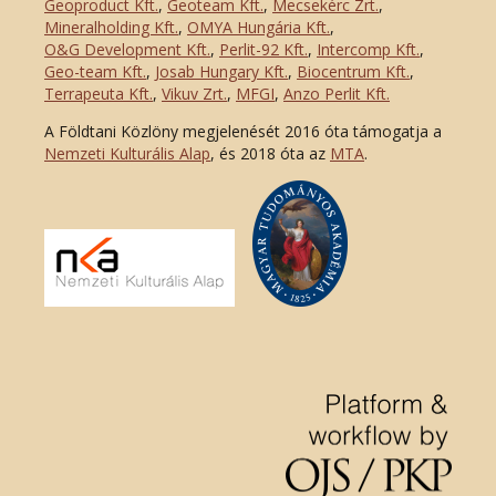
Geoproduct Kft.
,
Geoteam Kft.
,
Mecsekérc Zrt.
,
Mineralholding Kft.
,
OMYA Hungária Kft.
,
O&G Development Kft
.
,
Perlit-92 Kft.
,
Intercomp Kft.
,
Geo-team Kft.
,
Josab Hungary Kft.
,
Biocentrum Kft.
,
Terrapeuta Kft.
,
Vikuv Zrt.
,
MFGI
,
Anzo Perlit Kft.
A Földtani Közlöny megjelenését 2016 óta támogatja a
Nemzeti Kulturális Alap
, és 2018 óta az
MTA
.