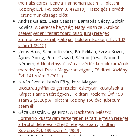
the Paks cores (Central Pannonian Basin)
,
Földtani
Közlöny: Évf. 149 szám 3, 4 (2019): Tisztelgés Horváth
Ferenc munkássága előtt
András Galácz, Géza Császár, Barnabás Géczy, Zoltán
Kovács,
A Gerecse hegységi Nagy-Pisznice „Krokodil-
szelvényében” feltárt toarci (alsó-jura) rétegek
ammonitesz-sztratigráfiája
,
Földtani Közlöny: Évf. 142
szám 1 (2012)
János Haas, Sándor Kovács, Pál Pelikán, Szilvia Kövér,
Ágnes Görög, Péter Ozsvárt, Sándor Józsa, Norbert
Németh,
A Neotethys-óceán akkréciós komplexumának
maradványai Észak-Magyarországon
,
Földtani Közlöny:
Évf. 141 szám 2 (2011)
István Szente, István Főzy, Imre Magyar,
Biosztratigráfiai és gerinctelen őslénytani kutatások a
Kárpát-Pannon térségben
,
Földtani Közlöny: Évf. 150
szám 2 (2020): A Földtani Közlöny 150 éve: Jubileumi
szemlék
Géza Császár, Olga Piros,
A Dachsteini Mészkő
Formáció Pusztavám térségében feltárt legfelső rétegei
a falutól délre eső kőfejtő rétegsorában
,
Földtani
Közlöny: Évf. 139 szám 1 (2009)