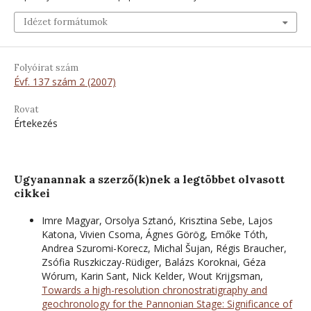
Idézet formátumok
Folyóirat szám
Évf. 137 szám 2 (2007)
Rovat
Értekezés
Ugyanannak a szerző(k)nek a legtöbbet olvasott
cikkei
Imre Magyar, Orsolya Sztanó, Krisztina Sebe, Lajos
Katona, Vivien Csoma, Ágnes Görög, Emőke Tóth,
Andrea Szuromi-Korecz, Michal Šujan, Régis Braucher,
Zsófia Ruszkiczay-Rüdiger, Balázs Koroknai, Géza
Wórum, Karin Sant, Nick Kelder, Wout Krijgsman,
Towards a high-resolution chronostratigraphy and
geochronology for the Pannonian Stage: Significance of