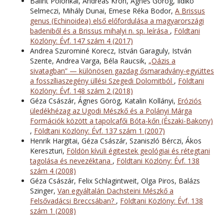
Bálint Polonkai, Andreas Kroh, Ágnes Görög, Ildikó
Selmeczi, Mihály Dunai, Emese Réka Bodor,
A Brissus
genus (Echinoidea) első előfordulása a magyarországi
badeniből és a Brissus mihalyi n. sp. leírása
,
Földtani
Közlöny: Évf. 147 szám 4 (2017)
Andrea Szurominé Korecz, István Garaguly, István
Szente, Andrea Varga, Béla Raucsik,
„Oázis a
sivatagban” — különösen gazdag ősmaradvány-együttes
a fosszíliaszegény üllési Szegedi Dolomitból
,
Földtani
Közlöny: Évf. 148 szám 2 (2018)
Géza Császár, Ágnes Görög, Katalin Kollányi,
Eróziós
üledékhézag az Ugodi Mészkő és a Polányi Márga
Formációk között a tapolcafői Bóta-kőn (Északi-Bakony)
,
Földtani Közlöny: Évf. 137 szám 1 (2007)
Henrik Hargitai, Géza Császár, Szaniszló Bérczi, Ákos
Kereszturi,
Földön kívüli égitestek geológiai és rétegtani
tagolása és nevezéktana
,
Földtani Közlöny: Évf. 138
szám 4 (2008)
Géza Császár, Felix Schlagintweit, Olga Piros, Balázs
Szinger,
Van egyáltalán Dachsteini Mészkő a
Felsővadácsi Breccsában?
,
Földtani Közlöny: Évf. 138
szám 1 (2008)