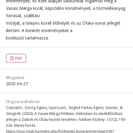
eredményeit, és ezek alapján válaszokat fogalmaz meg a
Vasasi Márga korát, képződési körülményeit, a törmelékanyag
forrását, szállítási
módját, a telepes korall élőhelyét és az Ófalui-vonal jellegét
illetően. A konkrét eredményeket a
konklúzió tartalmazza.
PDF
Megjelent
2020-04-27
Hogyan kell idézni
CsászárG., Görög Ágnes, GyuriczaG., Sieglné Farkas Ágnes, SzenteI., &
SzingerB. (2020). A Vasasi Márga földtani, őslénytani és üledékföldtani
jellegei a Zsibrik és Ofalu közötti területen.
Földtani Közlöny
,
137
(2), 193-
226. Elérés forrás
https://ojs3.mtak.hu/index.php/foldtanikozlony/article/view/2937