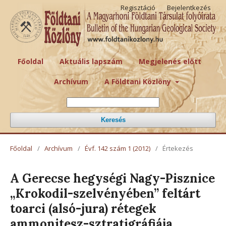
Regisztáció
Bejelentkezés
Főoldal
Aktuális lapszám
Megjelenés előtt
Archívum
A Földtani Közlöny
Keresés
Főoldal
/
Archívum
/
Évf. 142 szám 1 (2012)
/
Értekezés
A Gerecse hegységi Nagy-Pisznice
„Krokodil-szelvényében” feltárt
toarci (alsó-jura) rétegek
ammonitesz-sztratigráfiája