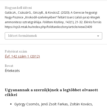
Hogyan kell idézni
GaláczA., CsászárG., GéczyB., & KovácsZ. (2020). A Gerecse hegységi
Nagy-Pisznice „Krokodil-szelvényében” feltárt toarci (alsó-jura) rétegek
ammonitesz-sztratigráfiája.
Földtani Közlöny
,
142
(1), 21-32. Elérés forrás
https://ojs3.mtak.hu/index.php/foldtanikozlony/article/view/2409
Idézet formátumok
Folyóirat szám
Évf. 142 szám 1 (2012)
Rovat
Értekezés
Ugyanannak a szerző(k)nek a legtöbbet olvasott
cikkei
György Csomós, Jenő Zsolt Farkas, Zoltán Kovács,