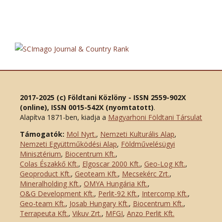
2017-2025 (c) Földtani Közlöny - ISSN 2559-902X
(online), ISSN 0015-542X (nyomtatott)
.
Alapítva 1871-ben, kiadja a
Magyarhoni Földtani Társulat
Támogatók:
Mol Nyrt.
,
Nemzeti Kulturális Alap
,
Nemzeti Együttműködési Alap
,
Földművelésügyi
Minisztérium
,
Biocentrum Kft.
,
Colas Északkő Kft
.
,
Elgoscar 2000 Kft
.
,
Geo-Log Kft.
,
Geoproduct Kft.
,
Geoteam Kft.
,
Mecsekérc Zrt.
,
Mineralholding Kft.
,
OMYA Hungária Kft.
,
O&G Development Kft
.
,
Perlit-92 Kft.
,
Intercomp Kft.
,
Geo-team Kft.
,
Josab Hungary Kft.
,
Biocentrum Kft.
,
Terrapeuta Kft.
,
Vikuv Zrt.
,
MFGI
,
Anzo Perlit Kft.