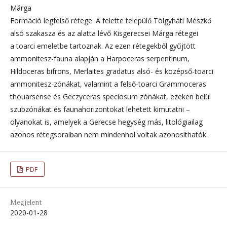
Márga
Formáció legfelső rétege. A felette települő Tölgyháti Mészkő
alsó szakasza és az alatta lévő Kisgerecsei Márga rétegei
a toarci emeletbe tartoznak. Az ezen rétegekből gyűjtött
ammonitesz-fauna alapján a Harpoceras serpentinum,
Hildoceras bifrons, Merlaites gradatus alsó- és középső-toarci
ammonitesz-zónákat, valamint a felső-toarci Grammoceras
thouarsense és Geczyceras speciosum zónákat, ezeken belül
szubzónákat és faunahorizontokat lehetett kimutatni –
olyanokat is, amelyek a Gerecse hegység más, litológiailag
azonos rétegsoraiban nem mindenhol voltak azonosíthatók.
PDF
Megjelent
2020-01-28