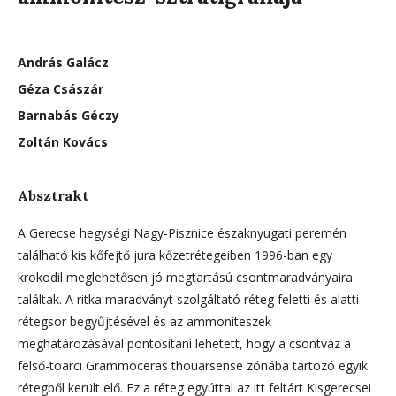
András Galácz
Géza Császár
Barnabás Géczy
Zoltán Kovács
Absztrakt
A Gerecse hegységi Nagy-Pisznice északnyugati peremén
található kis kőfejtő jura kőzetrétegeiben 1996-ban egy
krokodil meglehetősen jó megtartású csontmaradványaira
találtak. A ritka maradványt szolgáltató réteg feletti és alatti
rétegsor begyűjtésével és az ammoniteszek
meghatározásával pontosítani lehetett, hogy a csontváz a
felső-toarci Grammoceras thouarsense zónába tartozó egyik
rétegből került elő. Ez a réteg egyúttal az itt feltárt Kisgerecsei