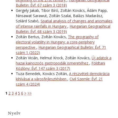
Bulletin: Évf. 67 szám 3 (2018)
Gergely Jakab, Tibor Bíró, Zoltán Kovács, Ádám Papp,
Ninsawat Sarawut, Zoltán Szalai, Balázs Madarász,
Szilárd Szabó,
Spatial analysis of changes and anomalies
of intense rainfalls in Hungary
,
Hungarian Geographical
Bulletin: Évf. 68 szám 3 (2019)
Zoltán Bertus, Zoltán Kovács,
The geography of
electoral volatility in Hungary: a core-periphery
perspective
,
Hungarian Geographical Bulletin: Évf. 71
szám 1 (2022)
Zoltán Vicián, Helmut Krock, Zoltán Kovács,
Új adatok a
hazai kainozoós gastropodák ismeretéhez
,
Földtani
Közlöny: Évf. 147 szám 3 (2017)
Tuza Benedek, Kovács Zoltán,
A részvételi demokrácia
kihívásai a városfejlesztésben
,
Civil Szemle: Évf. 21
szám 4 (2024)
1
2
3
4
5
6
>
>>
Nyelv