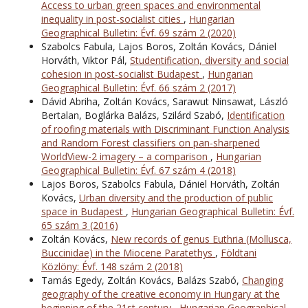
Access to urban green spaces and environmental
inequality in post-socialist cities
,
Hungarian
Geographical Bulletin: Évf. 69 szám 2 (2020)
Szabolcs Fabula, Lajos Boros, Zoltán Kovács, Dániel
Horváth, Viktor Pál,
Studentification, diversity and social
cohesion in post-socialist Budapest
,
Hungarian
Geographical Bulletin: Évf. 66 szám 2 (2017)
Dávid Abriha, Zoltán Kovács, Sarawut Ninsawat, László
Bertalan, Boglárka Balázs, Szilárd Szabó,
Identification
of roofing materials with Discriminant Function Analysis
and Random Forest classifiers on pan-sharpened
WorldView-2 imagery – a comparison
,
Hungarian
Geographical Bulletin: Évf. 67 szám 4 (2018)
Lajos Boros, Szabolcs Fabula, Dániel Horváth, Zoltán
Kovács,
Urban diversity and the production of public
space in Budapest
,
Hungarian Geographical Bulletin: Évf.
65 szám 3 (2016)
Zoltán Kovács,
New records of genus Euthria (Mollusca,
Buccinidae) in the Miocene Paratethys
,
Földtani
Közlöny: Évf. 148 szám 2 (2018)
Tamás Egedy, Zoltán Kovács, Balázs Szabó,
Changing
geography of the creative economy in Hungary at the
beginning of the 21st century
,
Hungarian Geographical