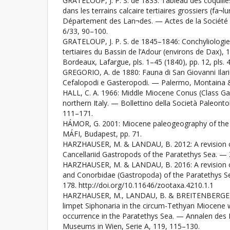
GRATELOUP, J. P. S. de 1833: Tableau des coquille
dans les terrains calcaire tertiaires grossiers (fa¬
Département des Lan¬des. — Actes de la Société
6/33, 90–100.
GRATELOUP, J. P. S. de 1845–1846: Conchyliologie 
tertiaires du Bassin de l’Adour (environs de Dax), 1
Bordeaux, Lafargue, pls. 1–45 (1840), pp. 12, pls. 
GREGORIO, A. de 1880: Fauna di San Giovanni Ilari
Cefalopodi e Gasteropodi. — Palermo, Montaina & 
HALL, C. A. 1966: Middle Miocene Conus (Class G
northern Italy. — Bollettino della Società Paleontol
111–171.
HÁMOR, G. 2001: Miocene paleogeography of the 
MÁFI, Budapest, pp. 71.
HARZHAUSER, M. & LANDAU, B. 2012: A revision 
Cancellariid Gastropods of the Paratethys Sea. —
HARZHAUSER, M. & LANDAU, B. 2016: A revision 
and Conorbidae (Gastropoda) of the Paratethys S
178. http://doi.org/10.11646/zootaxa.4210.1.1
HARZHAUSER, M., LANDAU, B. & BREITENBERGER, 
limpet Siphonaria in the circum-Tethyan Miocene 
occurrence in the Paratethys Sea. — Annalen des 
Museums in Wien, Serie A, 119, 115–130.