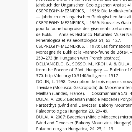
Jahrbuch der Ungarischen Geologischen Anstalt 41
CSEPREGHY-MEZNERICS, I. 1956: Die Molluskenfa
— Jahrbuch der Ungarischen Geologischen Anstalt
CSEPREGHY-MEZNERICS, I. 1969: Nouvelles Gastr
pour la faune hongroise des gisements tortoniens
de Bükk. — Annales Historico-Naturales Musei Nati
Mineralogica et Palaeontologica 61, 63–127.
CSEPREGHY-MEZNERICS, I. 1970: Les formations to
Montagne de Bükk et la »nanno-faune de Bóta«. —
259–273 (In Hungarian with French abstract).
DELL’ANGELO, B., SOSSO, M., KROH, A. & DULAI, 
from the Eocene of Gánt, Hungary. — Bulletin of 
370. http://doi.org/10.3140/bull.geosci.1517
DOLIN, L. 1998: Description de trois espèces nouv
Triviidae (Mollusca: Gastropoda) du Miocène inféri
Meilhan (Landes, France). — Cossmanniana 5/3–4
DULAI, A. 2005: Badenian (Middle Miocene) Polyp
Paratethys (Bánd and Devecser, Bakony Mountai
Palaeontologica Hungarica 23, 29–49.
DULAI, A. 2007: Badenian (Middle Miocene) micr
Bánd and Devecser (Bakony Mountains, Hungary
Palaeontologica Hungarica, 24–25, 1–13.