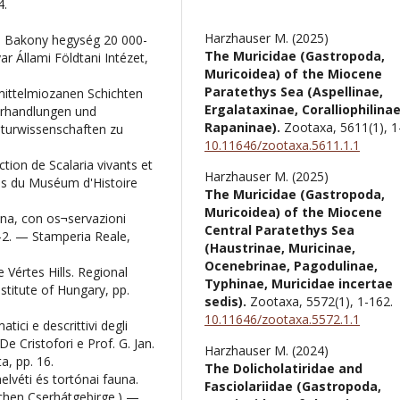
4.
Harzhauser M. (2025)
 Bakony hegység 20 000-
The Muricidae (Gastropoda,
 Állami Földtani Intézet,
Muricoidea) of the Miocene
Paratethys Sea (Aspellinae,
mittelmiozanen Schichten
Ergalataxinae, Coralliophilinae
erhandlungen und
Rapaninae).
Zootaxa,
5611
(1),
1
aturwissenschaften zu
10.11646/zootaxa.5611.1.1
tion de Scalaria vivants et
Harzhauser M. (2025)
es du Muséum d'Histoire
The Muricidae (Gastropoda,
Muricoidea) of the Miocene
na, con os¬servazioni
Central Paratethys Sea
1–2. — Stamperia Reale,
(Haustrinae, Muricinae,
Ocenebrinae, Pagodulinae,
Vértes Hills. Regional
Typhinae, Muricidae incertae
titute of Hungary, pp.
sedis).
Zootaxa,
5572
(1),
1-162.
10.11646/zootaxa.5572.1.1
ici e descrittivi degli
De Cristofori e Prof. G. Jan.
Harzhauser M. (2024)
ta, pp. 16.
The Dolicholatiridae and
lvéti és tortónai fauna.
Fasciolariidae (Gastropoda,
chen Cserhátgebirge.) —