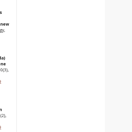
s
a new
gy,
da)
ene
50
(3),
9
m
9
(2),
9