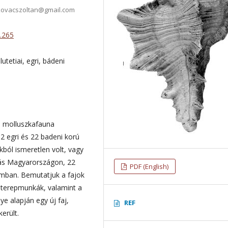
zkovacszoltan@gmail.com
3.265
tetiai, egri, bádeni
i molluszkafauna
2 egri és 22 badeni korú
ból ismeretlen volt, vagy
ulás Magyarországon, 22
PDF (English)
omban. Bemutatjuk a fajok
li terepmunkák, valamint a
alapján egy új faj,
REF
került.