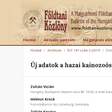
Főoldal
Aktuális lapszám
Megjelenés elő
Főoldal
/
Archívum
/
Évf. 147 szám 3 (2017)
/
Ért
Új adatok a hazai kainozoó
Zoltán Vicián
Hungary, Budapest, Neptun utca 86. 10/42, e-mail: ka
Helmut Krock
h.krock@arcor.de, Lüneburg, Germany
Zoltán Kovács