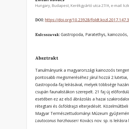
Hungary, Budapest, Kerékgyártó utca 27/A, e-mail: k
https://doi.org/10.23928/foldt.kozl.2017.147.
DOI:
Gastropoda, Paratethys, kainozoós, lu
Kulcsszavak:
Absztrakt
Tanulmányunk a magyarországi kainozoós tenger
pontosabb megismeréséhez járul hozzá 2 lutetiai, 
Gastropoda-faj leírásával, melyek többsége hazánk
csupán faunalistákon szerepelt. 21 faj új előford
esetében ez az első ábrázolás a hazai szakirodal
rétegtani és ősföldrajzi elterjedését. Közelmúltbe
Magyar Természettudományi Múzeum gyűjteménye 
Lautoconus harzhauseri
Kovács nov. sp. is leírásra 