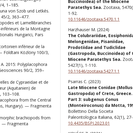
Buccinoidea) of the Miocene
/4, 1–185.
Paratethys Sea.
Zootaxa,
5470
una von Szob und Letkés.
1-92.
 45/2, 363–477.
10.11646/zootaxa.5470.1.1
opodes et Lamellibranches
-inférieurs de la Montagne
Harzhauser M. (2024)
onalis Hungarici, Pars
The Colubrariidae, Eosiphonid
Melongenidae, Pisaniidae,
rtonien inférieur de la
Prodotiidae and Tudiclidae
 Földtani Közlöny 100/3,
(Gastropoda, Buccinoidea) of 
Miocene Paratethys Sea.
Zoot
A. 2015: Polyplacophora
5427
(1),
1-110.
Geosciences 90/2, 359–
10.11646/zootaxa.5427.1.1
Psarras C. (2023)
elles de Cypraeidae et de
Late Miocene Conidae (Mollus
eur (Aquitanien) de
Gastropoda) of Crete, Greece.
, 103–108.
Part 3: subgenus Conus
lacophora from the Central
(Monteiroconus) da Motta, 19
ns, Hungary). — Fragmenta
Bollettino Della Societa
Paleontologica Italiana,
62
(1),
27-
omorphic brachiopods from
10.4435/BSPI.2023.01
). — Fragmenta