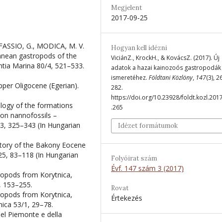
Megjelent
2017-09-25
ASSIO, G., MODICA, M. V.
Hogyan kell idézni
ranean gastropods of the
ViciánZ., KrockH., & KovácsZ. (2017). Új
ntia Marina 80/4, 521–533.
adatok a hazai kainozoós gastropodák
ismeretéhez.
Földtani Közlöny
,
147
(3), 2
per Oligocene (Egerian).
282.
https://doi.org/10.23928/foldt.kozl.201
logy of the formations
.265
on nannofossils –
3, 325–343 (In Hungarian
Idézet formátumok
tory of the Bakony Eocene
25, 83–118 (In Hungarian
Folyóirat szám
Évf. 147 szám 3 (2017)
ropods from Korytnica,
, 153–255.
Rovat
ropods from Korytnica,
Értekezés
nica 53/1, 29–78.
del Piemonte e della