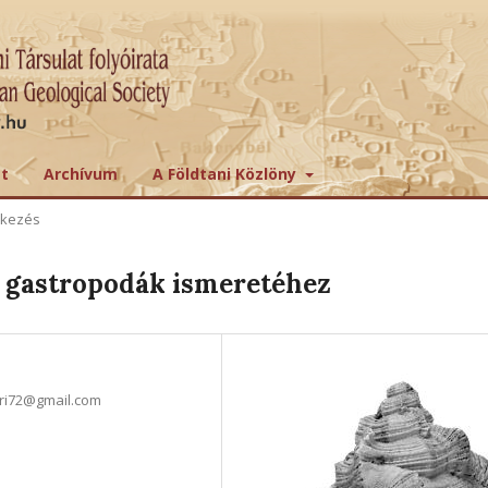
tt
Archívum
A Földtani Közlöny
ekezés
s gastropodák ismeretéhez
uri72@gmail.com