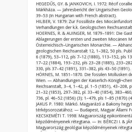
HEGEDŰS, GY. & JANKOVICH, I. 1972: Récif coralli
Márkháza. — Jahresbericht der Ungarischen Geolog
39–53 (In Hungarian with French abstract).
HILBER, V. 1879: Zur Fossilliste des Miocänfundor
Verhandlungen der k.k. Geologischen Reichsanstalt
HOERNES, R. & AUINGER, M. 1879–1891: Die Gas
Ablagerungen der ersten und zweiten Miocänen Me
Österreichisch–Ungarischen Monarchie. — Abhandl
geologischen Reichsanstalt 12, 1–382, 50 pls. Publi
6 (1879), 53–112, pls 7–12 (1880), 113–152, pls 1
17–22 (1884), 193–232, pls 23–28 (1885), 233–282
330, pls 37–42 (1891), 331–382, pls 43–50 (1891).
HÖRNES, M. 1851–1870. Die fossilen Mollusken d
Wien. — Abhandlungen der Kaiserlich-Königli¬che
Reichsanstalt, 3–4, 1–42, pl. 1–5 (1851), 43–208, p
21–32 (1853), 297–382, pl. 33–40 (1854), 383–460,
736, pl. 46–52 (1856) (3); 1–479, pls 1–85 (1870) (4
JAKUS P. 1980: Márkó. Magyarázó a Bakony hegys
térképsorozatához. — Budapest, Magyar Állami Föl
KECSKEMÉTI T. 1998: Magyarország epikontinentá
képződményeinek rétegtana. — In: BÉRCZI I. & JÁM
Magyarország geológiai képződményeinek rétegta