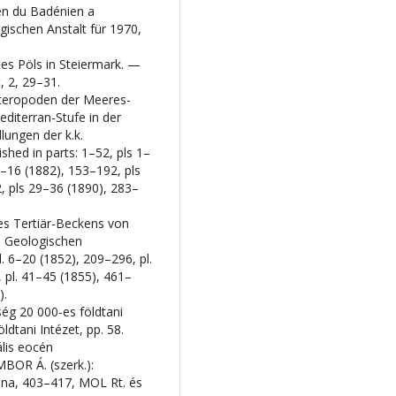
en du Badénien a
ischen Anstalt für 1970,
tes Pöls in Steiermark. —
, 2, 29–31.
teropoden der Meeres-
diterran-Stufe in der
ungen der k.k.
shed in parts: 1–52, pls 1–
3–16 (1882), 153–192, pls
, pls 29–36 (1890), 283–
es Tertiär-Beckens von
n Geologischen
l. 6–20 (1852), 209–296, pl.
 pl. 41–45 (1855), 461–
).
ég 20 000-es földtani
dtani Intézet, pp. 58.
lis eocén
BOR Á. (szerk.):
na, 403–417, MOL Rt. és