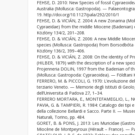
FEHSE, D. 2010: New Species of fossil Cypraeoid
Australia (Mollusca: Gastropoda). — Palaeontogra
19. http://doi.org/10.1127/pala/292/2010/1
FEHSE, D. & VICIÁN, Z. 2004: A new Zonarina (Mol
Cypraeidae) from the middle Miocene (Badenian) 
Közlöny 134/2, 201–208.
FEHSE, D. & VICIÁN, Z. 2006: A new Middle Miocen
species (Mollusca: Gastropoda) from Borsodbóta 
Közlöny 136/2, 399–406.
FEHSE, D. & VICIÁN, Z. 2008: On the identity of P
(HILBER, 1879) with the description of a new spec
Projenneria DOLIN, 1997 from the Badenian of th
(Mollusca: Gastropoda: Cypraeoidea). — Földtani 
FERRERO, M. & PICCOLI, G. 1970: L’evoluzione de
terziario Veneto. — Memorie degli Istituti di Geol
dell’Universita di Padova 27, 1–34.
FERRERO MORTARA, E., MONTEFAMEGLIO, L., NOV
PAVIA, G. & TAMPIERI, R. 1984: Catalogo dei tipi e 
della collezione Bellardi e Sacco. Parte II. — Mus
Naturali, Torino, pp. 484.
GORET, B. & PONS, J. 2013: Les Muricidae (Gastr
Miocène de Montpeyroux (Hérault – France). — P