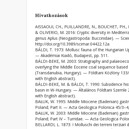
Hivatkozások
AISSAOUI, CH., PUILLANDRE, N., BOUCHET, PH., F
& OLIVERIO, M. 2016: Cryptic diversity in Mediter
genus Aplus (Neogastropoda: Buccinidae). — Scie
http://doi.org/10.3989/scimar.04422.12a
BÁLDI, T. 1973: Mollusc fauna of the Hungarian Up
— Akadémiai Kiadó, Budapest, pp. 511.
BÁLDI-BEKE, M. 2003: Stratigraphy and palaeoeco
overlying the Middle Eocene coal sequence based 
(Transdanubia, Hungary). — Földtani Közlöny 133/
with English abstract).
BÁLDI-BEKE, M. & BÁLDI, T. 1990: Subsidence his
basin in W-Hungary. — Általános Földtani Szemle 
with English abstract).
BAŁUK, W. 1995: Middle Miocene (Badenian) gast
Poland; Part II. — Acta Geologica Polonica 45/3–4
BAŁUK, W. 2003: Middle Miocene (Badenian) gast
Poland; Part IV – Turridae. — Acta Geologica Polo
BELLARDI, L. 1873: I Molluschi dei terreni terziari 