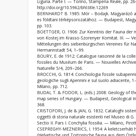
Liguria. Parte I. — Torino, Stamperia Reale, pp. 26
http://doi.org/10.5962/bhl.title.12269
BERNHARDT B. 1985: Mór – Bodajk. Magyarázó a
es földtani térképsorozatához. — Budapest, Magyar
pp. 103.
BOETTGER, O. 1906: Zur Kenntnis der Fauna der 
von Kostej im Krasso-Szorenyer Komitat. III. — V
Mitteilungen des siebenbürgischen Vereines für N
Hermannstadt 54, 1–99.
BOURY, E. de 1912: Catalogue raisonné de la collec
fossiles du Muséum de Paris. — Nouvelles Archiv
Naturelle 5/4, 209–266.
BROCCHI, G. 1814: Conchiologia fossile subapenni
geologiche sugli Apennini e sul suolo adiacente, 
Milano, pp. 712.
BUDAI, T. & FODOR, L. (eds.) 2008: Geology of the 
map series of Hungary. — Budapest, Geological Ins
368.
CRISTOFORI, J. de & JAN, G. 1832. Cataloghi sistemat
oggetti di storia naturale esistenti nel Museo di G. 
Sectio II. Pars I. Conchylia fossilia. — Milano, Pirot
CSEPREGHY-MEZNERICS, I. 1954: A keletcserháti he
(Helvetische und Tortonische fauna aus dem Östli