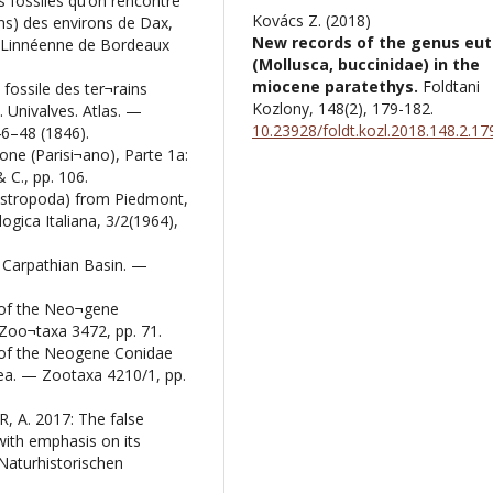
s fossiles qu’on rencontre
Kovács Z. (2018)
luns) des environs de Dax,
New records of the genus eut
 Linnéenne de Bordeaux
(Mollusca, buccinidae) in the
miocene paratethys.
Foldtani
fossile des ter¬rains
Kozlony,
148
(2),
179-182.
. Univalves. Atlas. —
10.23928/foldt.kozl.2018.148.2.17
46–48 (1846).
one (Parisi¬ano), Parte 1a:
C., pp. 106.
astropoda) from Piedmont,
ogica Italiana, 3/2(1964),
Carpathian Basin. —
of the Neo¬gene
 Zoo¬taxa 3472, pp. 71.
of the Neogene Conidae
ea. — Zootaxa 4210/1, pp.
A. 2017: The false
with emphasis on its
Naturhistorischen