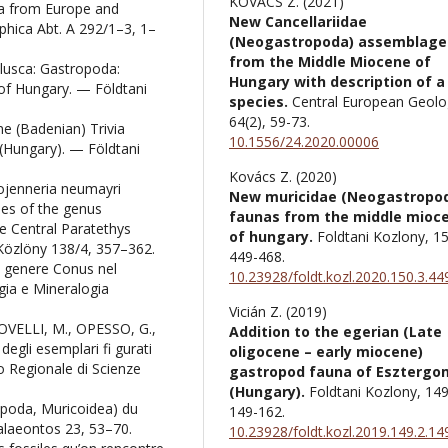
KOVÁCS Z. (2021)
ea from Europe and
New Cancellariidae
phica Abt. A 292/1–3, 1–
(Neogastropoda) assemblage
from the Middle Miocene of
lusca: Gastropoda:
Hungary with description of 
of Hungary. — Földtani
species.
Central European Geolo
64
(2),
59-73.
e (Badenian) Trivia
10.1556/24.2020.00006
(Hungary). — Földtani
Kovács Z. (2020)
rojenneria neumayri
New muricidae (Neogastropo
ies of the genus
faunas from the middle mioc
e Central Paratethys
of hungary.
Foldtani Kozlony,
1
Közlöny 138/4, 357–362.
449-468.
l genere Conus nel
10.23928/foldt.kozl.2020.150.3.44
ogia e Mineralogia
Vicián Z. (2019)
ELLI, M., OPESSO, G.,
Addition to the egerian (Late
degli esemplari fi gurati
oligocene – early miocene)
eo Regionale di Scienze
gastropod fauna of Esztergo
(Hungary).
Foldtani Kozlony,
14
opoda, Muricoidea) du
149-162.
alaeontos 23, 53–70.
10.23928/foldt.kozl.2019.149.2.14