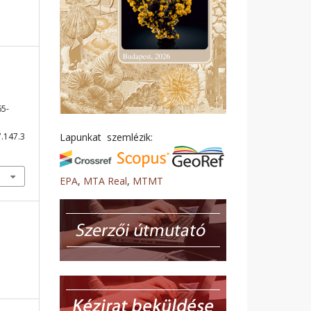
65-
7.147.3
Lapunkat szemlézik:
EPA
,
MTA Real
,
MTMT