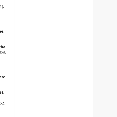
(1),
ae,
the
axa,
ca:
91.
52.