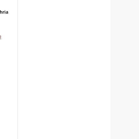
hria
9