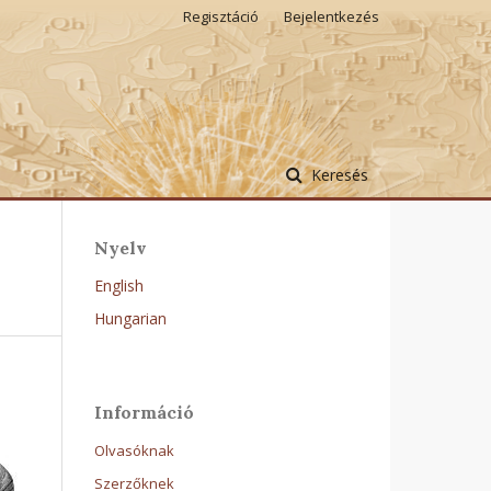
Regisztáció
Bejelentkezés
Keresés
Nyelv
English
Hungarian
Információ
Olvasóknak
Szerzőknek